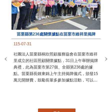
苗栗縣第236處關懷據點在苗栗市維祥里揭牌
11
115-07-31
國
社團法人苗栗縣桐欣照顧服務協會在苗栗市維祥
苗
里成立的社區照顧關懷據點，31日上午舉辦揭牌
署
典禮，此為苗栗市第27個、全縣第236處的據
作
點。苗栗縣長鍾東錦上午主持揭牌儀式，頒發15
縣
萬元開辦費，鼓勵長輩多參加據點活動，可以更
手
加健康、長壽。 坐落於苗栗市維祥里光華街89
號的社區照顧關懷據點，今 ...