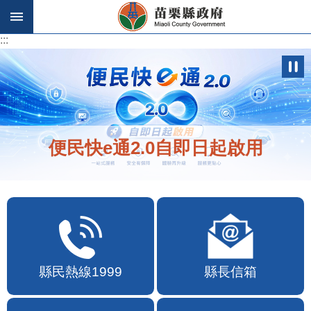
跳到主要內容區塊
:::
:::
便民快e通2.0自即日起啟用
縣民熱線1999
縣長信箱