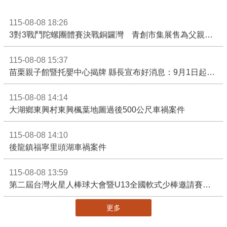
115-08-08 18:26
3對3戰鬥陀螺團體賽決戰銅鑼灣 青創市集展售為父親節增添繽紛
115-08-08 15:37
苗栗親子館暨托嬰中心揭牌 縣長宣布好消息：9月1日起調降臨時托嬰費用
115-08-08 14:14
大湖鄉東興村東興楓葉地圖過後500公尺車禍案件
115-08-08 14:10
後龍鎮福寧里頭湖車禍案件
115-08-08 13:59
第二屆台灣火星人棒球大會暨U13全國軟式少棒邀請賽在苗栗舉辦
更多