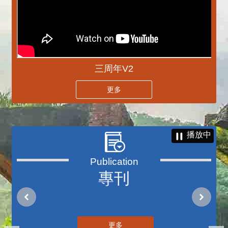
三周年V2
更多
播放中
專刊
更多