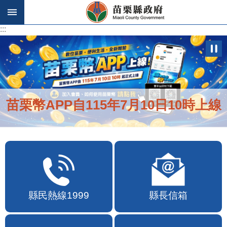
跳到主要內容區塊
:::
:::
苗栗幣APP自115年7月10日10時上線
縣民熱線1999
縣長信箱