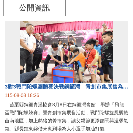
公開資訊
3對3戰鬥陀螺團體賽決戰銅鑼灣 青創市集展售為父親節增添繽紛
115-08-08 18:26
苗栗縣銅鑼青溪協會8月8日在銅鑼灣會館，舉辦「飛龍
盃戰鬥陀螺競賽」暨青創市集展售活動，戰鬥陀螺旋風襲捲
苗南地區，加上熱絡的菁市集，讓父親節更添熱鬧與溫馨氣
氛。縣長鍾東錦偕來賓到場為大小選手加油打氣 ...