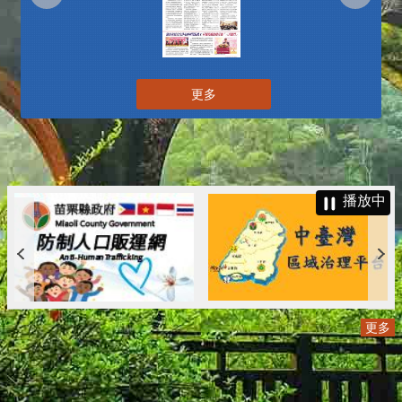
更多
播放中
更多