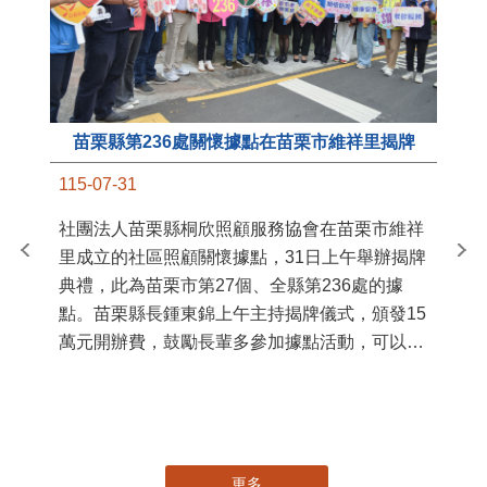
苗栗縣第236處關懷據點在苗栗市維祥里揭牌
11
115-07-31
國
社團法人苗栗縣桐欣照顧服務協會在苗栗市維祥
苗
里成立的社區照顧關懷據點，31日上午舉辦揭牌
署
典禮，此為苗栗市第27個、全縣第236處的據
作
點。苗栗縣長鍾東錦上午主持揭牌儀式，頒發15
縣
萬元開辦費，鼓勵長輩多參加據點活動，可以更
手
加健康、長壽。 坐落於苗栗市維祥里光華街89
號的社區照顧關懷據點，今 ...
更多