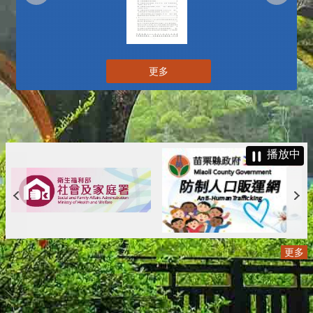
更多
播放中
更多