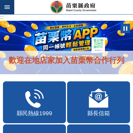
跳到主要內容區塊
:::
:::
歡迎在地店家加入苗栗幣合作行列
縣民熱線1999
縣長信箱