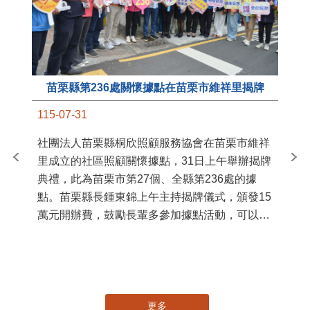
苗栗縣第236處關懷據點在苗栗市維祥里揭牌
11
115-07-31
國
社團法人苗栗縣桐欣照顧服務協會在苗栗市維祥
苗
里成立的社區照顧關懷據點，31日上午舉辦揭牌
署
典禮，此為苗栗市第27個、全縣第236處的據
作
點。苗栗縣長鍾東錦上午主持揭牌儀式，頒發15
縣
萬元開辦費，鼓勵長輩多參加據點活動，可以更
手
加健康、長壽。 坐落於苗栗市維祥里光華街89
號的社區照顧關懷據點，今 ...
更多