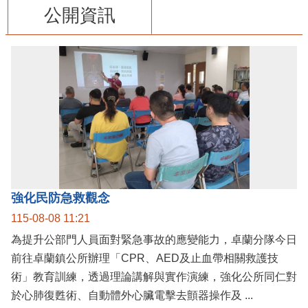
公開資訊
強化民防急救觀念
115-08-08 11:21
為提升公部門人員面對緊急事故的應變能力，卓蘭分隊今日
前往卓蘭鎮公所辦理「CPR、AED及止血帶相關救護技
術」教育訓練，透過理論講解與實作演練，強化公所同仁對
於心肺復甦術、自動體外心臟電擊去顫器操作及 ...