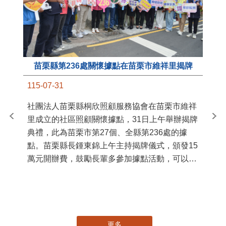
苗栗縣第236處關懷據點在苗栗市維祥里揭牌
11
115-07-31
國
社團法人苗栗縣桐欣照顧服務協會在苗栗市維祥
苗
里成立的社區照顧關懷據點，31日上午舉辦揭牌
署
典禮，此為苗栗市第27個、全縣第236處的據
作
點。苗栗縣長鍾東錦上午主持揭牌儀式，頒發15
縣
萬元開辦費，鼓勵長輩多參加據點活動，可以更
手
加健康、長壽。 坐落於苗栗市維祥里光華街89
號的社區照顧關懷據點，今 ...
更多