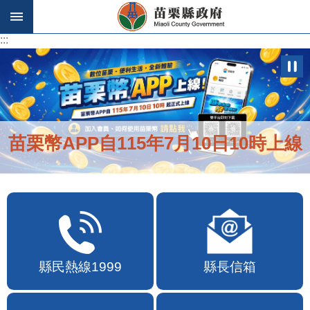
跳到主要內容區塊
:::
:::
苗栗幣APP自115年7月10日10時上線
縣民熱線1999
縣長信箱