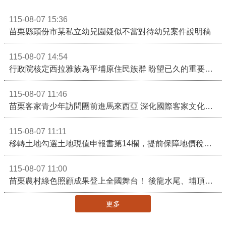
115-08-07 15:36
苗栗縣頭份市某私立幼兒園疑似不當對待幼兒案件說明稿
115-08-07 14:54
行政院核定西拉雅族為平埔原住民族群 盼望已久的重要時刻到來！8月13日起受理民族成員名冊登記
115-08-07 11:46
苗栗客家青少年訪問團前進馬來西亞 深化國際客家文化交流
115-08-07 11:11
移轉土地勾選土地現值申報書第14欄，提前保障地價稅節稅權益
115-08-07 11:00
苗栗農村綠色照顧成果登上全國舞台！ 後龍水尾、埔頂社區前進2026高齡健康產業博覽會
更多