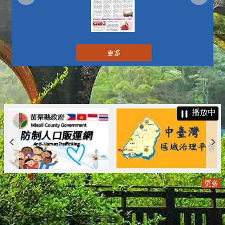
更多
播放中
更多