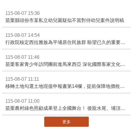
115-08-07 15:36
苗栗縣頭份市某私立幼兒園疑似不當對待幼兒案件說明稿
115-08-07 14:54
行政院核定西拉雅族為平埔原住民族群 盼望已久的重要時刻到來！8月13日起受理民族成員名冊登記
115-08-07 11:46
苗栗客家青少年訪問團前進馬來西亞 深化國際客家文化交流
115-08-07 11:11
移轉土地勾選土地現值申報書第14欄，提前保障地價稅節稅權益
115-08-07 11:00
苗栗農村綠色照顧成果登上全國舞台！ 後龍水尾、埔頂社區前進2026高齡健康產業博覽會
更多