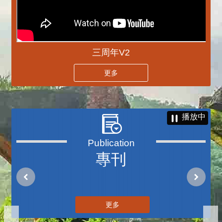
三周年V2
更多
播放中
專刊
更多