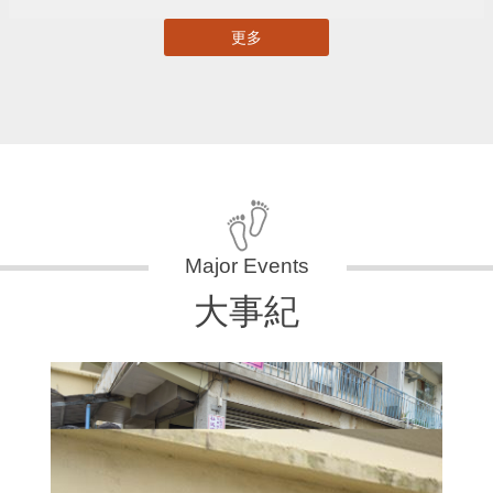
更多
大事紀
11