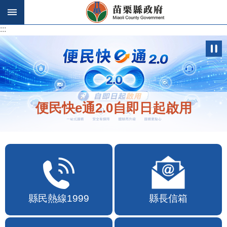
跳到主要內容區塊
:::
:::
便民快e通2.0自即日起啟用
縣民熱線1999
縣長信箱