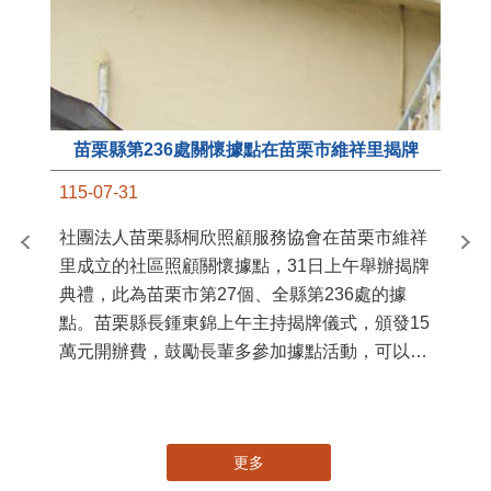
國
苗
署
作
縣
苗栗縣第236處關懷據點在苗栗市維祥里揭牌
手
115-07-31
社團法人苗栗縣桐欣照顧服務協會在苗栗市維祥
里成立的社區照顧關懷據點，31日上午舉辦揭牌
典禮，此為苗栗市第27個、全縣第236處的據
點。苗栗縣長鍾東錦上午主持揭牌儀式，頒發15
萬元開辦費，鼓勵長輩多參加據點活動，可以更
加健康、長壽。 坐落於苗栗市維祥里光華街89
號的社區照顧關懷據點，今 ...
更多