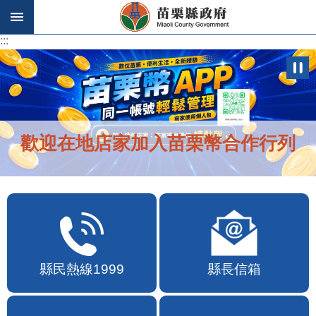
跳到主要內容區塊
:::
:::
歡迎在地店家加入苗栗幣合作行列
縣民熱線1999
縣長信箱