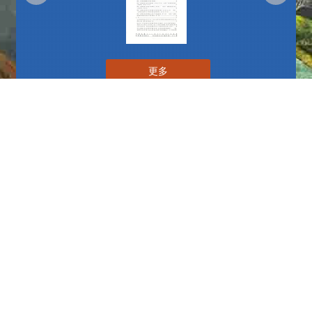
更多
播放中
更多