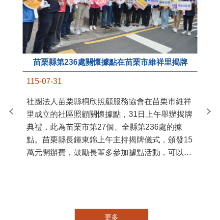
苗栗縣第236處關懷據點在苗栗市維祥里揭牌
11
115-07-31
國
社團法人苗栗縣桐欣照顧服務協會在苗栗市維祥
苗
里成立的社區照顧關懷據點，31日上午舉辦揭牌
署
典禮，此為苗栗市第27個、全縣第236處的據
作
點。苗栗縣長鍾東錦上午主持揭牌儀式，頒發15
縣
萬元開辦費，鼓勵長輩多參加據點活動，可以更
手
加健康、長壽。 坐落於苗栗市維祥里光華街89
號的社區照顧關懷據點，今 ...
更多