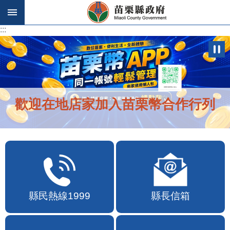
跳到主要內容區塊
:::
:::
歡迎在地店家加入苗栗幣合作行列
縣民熱線1999
縣長信箱