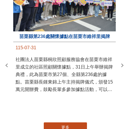
苗栗縣第236處關懷據點在苗栗市維祥里揭牌
11
115-07-31
國
社團法人苗栗縣桐欣照顧服務協會在苗栗市維祥
苗
里成立的社區照顧關懷據點，31日上午舉辦揭牌
署
典禮，此為苗栗市第27個、全縣第236處的據
作
點。苗栗縣長鍾東錦上午主持揭牌儀式，頒發15
縣
萬元開辦費，鼓勵長輩多參加據點活動，可以更
手
加健康、長壽。 坐落於苗栗市維祥里光華街89
號的社區照顧關懷據點，今 ...
更多