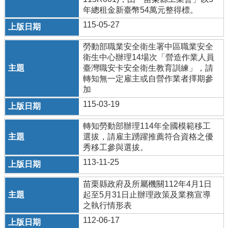
開
年總租金新臺幣54萬元整得標。
專
115-05-27
區
勞動部職業安全衛生署中區職業安全
法
衛生中心辦理14場次「營造作業人員
令
臺灣職安卡安全衛生教育訓練」，請
規
轉知無一定雇主或自營作業者擇期參
章
加
性
115-03-19
別
平
轉知勞動部辦理114年全國模範移工
等
選拔，請雇主踴躍推薦符合資格之優
專
秀移工參與選拔。
區
113-11-25
勞
動
苗栗縣政府及所屬機關112年4月1日
教
起至5月31日止辦理政策及業務宣導
育
之執行情形表
專
112-06-17
區