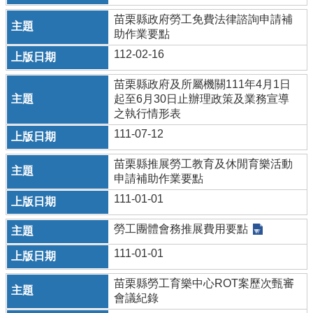
苗栗縣政府勞工免費法律諮詢申請補
青
助作業要點
年
專
112-02-16
刊
苗栗縣政府及所屬機關111年4月1日
起至6月30日止辦理政策及業務宣導
網
之執行情形表
站
導
111-07-12
覽
苗栗縣推展勞工教育及休閒育樂活動
回
申請補助作業要點
首
111-01-01
頁
勞工團體會務推展費用要點
隱
私
111-01-01
權
宣
苗栗縣勞工育樂中心ROT案歷次甄審
告
會議紀錄