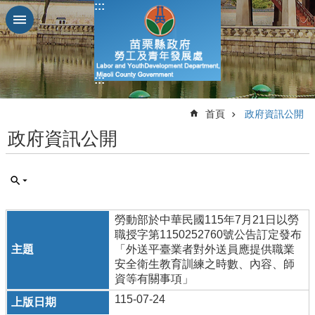
:::
跳到主要內容區塊
進
階
搜
:::
尋
:::
首頁
政府資訊公開
政府資訊公開
業
務
簡
介
勞動部於中華民國115年7月21日以勞
便
職授字第1150252760號公告訂定發布
民
「外送平臺業者對外送員應提供職業
服
安全衛生教育訓練之時數、內容、師
務
資等有關事項」
公
115-07-24
佈