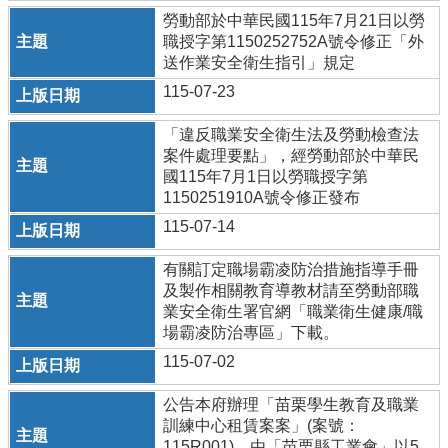
欄
勞動部於中華民國115年7月21日以勞
職授字第1150252752A號令修正「外
業
送作業安全衛生指引」規定
務
115-07-23
專
區
「違反職業安全衛生法及勞動檢查法
案件處理要點」，經勞動部於中華民
網
國115年7月1日以勞職授字第
站
1150251910A號令修正發布
連
結
115-07-14
政
有關訂定職場霸凌防治措施指導手冊
府
及製作相關教育導教材請至勞動部職
資
業安全衛生署官網「職業衛生健康/職
訊
場霸凌防治專區」下載。
公
115-07-02
開
補
公告本府辦理「苗栗學生教育及職業
助
訓練中心租賃案案」(案號：
公
115R001)，由「苗栗縣工業會」以5