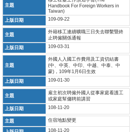
欄
Handbook For Foreign Workers in
Taiwan)
業
109-09-22
務
專
外籍移工連續曠職三日失去聯繫暨終
區
止聘僱關係通報
網
109-03-31
站
連
外國人入國工作費用及工資切結書
結
(中、中英、中印、中越、中泰、中
蒙)，109年1月6日生效
政
109-01-30
府
資
雇主初次聘僱外國人從事家庭看護工
訊
或家庭幫傭聘前講習
公
開
108-11-20
補
住宿地點變更
助
108-11-20
公