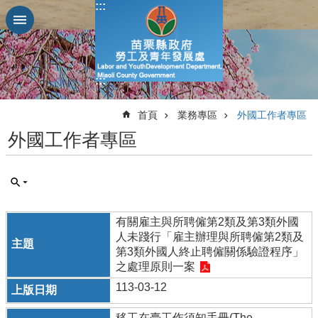
:::
跳到主要內容區塊
進
階
搜
:::
尋
:::
首頁
業務專區
外國工作者專區
外國工作者專區
業
務
簡
介
有關雇主與所聘僱第2類及第3類外國
便
人未踐行「雇主辦理與所聘僱第2類及
民
第3類外國人終止聘僱關係驗證程序」
服
之處理原則一案
務
113-03-12
公
佈
移工在臺工作須知手冊(The