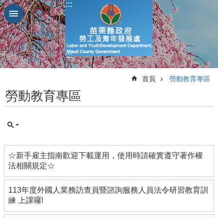
:::
跳到主要內容區塊
進
階
搜
:::
尋
:::
首頁
勞動教育專區
勞動教育專區
業
務
簡
介
☆新手雇主指南歡迎下載運用，使用時請確實遵守著作權
便
法相關規定☆
民
服
務
113年度外國人業務訪查員暨諮詢服務人員法令研習教育訓
練 上課囉!
公
佈