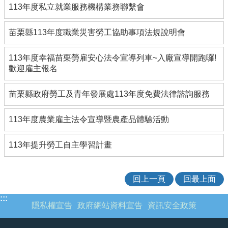
113年度私立就業服務機構業務聯繫會
欄
業
苗栗縣113年度職業災害勞工協助事項法規說明會
務
專
113年度幸福苗栗勞雇安心法令宣導列車~入廠宣導開跑囉!
區
歡迎雇主報名
網
站
苗栗縣政府勞工及青年發展處113年度免費法律諮詢服務
連
結
113年度農業雇主法令宣導暨農產品體驗活動
政
府
113年提升勞工自主學習計畫
資
訊
公
回上一頁
回最上面
開
:::
補
隱私權宣告
政府網站資料宣告
資訊安全政策
助
公