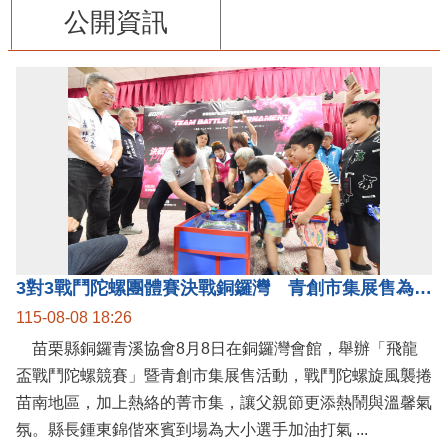
公開資訊
3對3戰鬥陀螺團體賽決戰銅鑼灣 青創市集展售為父親節增添繽紛
115-08-08 18:26
苗栗縣銅鑼青溪協會8月8日在銅鑼灣會館，舉辦「飛龍
盃戰鬥陀螺競賽」暨青創市集展售活動，戰鬥陀螺旋風襲捲
苗南地區，加上熱絡的菁市集，讓父親節更添熱鬧與溫馨氣
氛。縣長鍾東錦偕來賓到場為大小選手加油打氣 ...