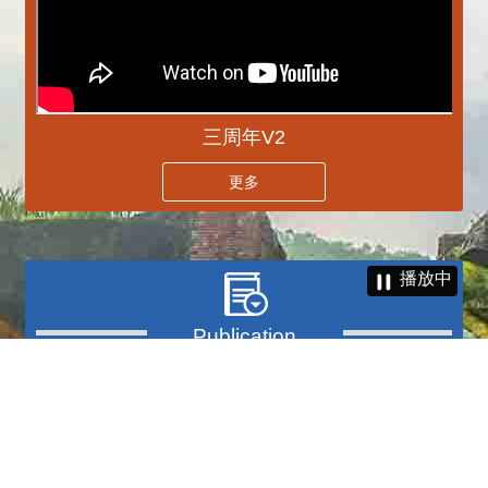
三周年V2
更多
播放中
專刊
更多