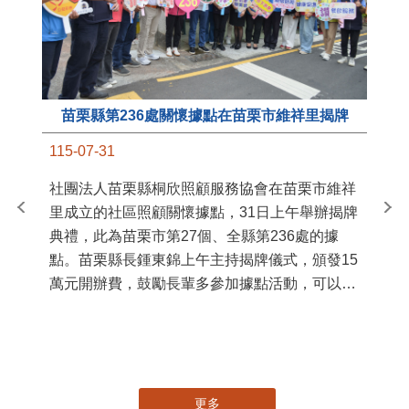
苗栗縣第236處關懷據點在苗栗市維祥里揭牌
11
115-07-31
國
社團法人苗栗縣桐欣照顧服務協會在苗栗市維祥
苗
里成立的社區照顧關懷據點，31日上午舉辦揭牌
署
典禮，此為苗栗市第27個、全縣第236處的據
作
點。苗栗縣長鍾東錦上午主持揭牌儀式，頒發15
縣
萬元開辦費，鼓勵長輩多參加據點活動，可以更
手
加健康、長壽。 坐落於苗栗市維祥里光華街89
號的社區照顧關懷據點，今 ...
更多