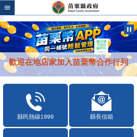
跳到主要內容區塊
:::
:::
歡迎在地店家加入苗栗幣合作行列
縣民熱線1999
縣長信箱