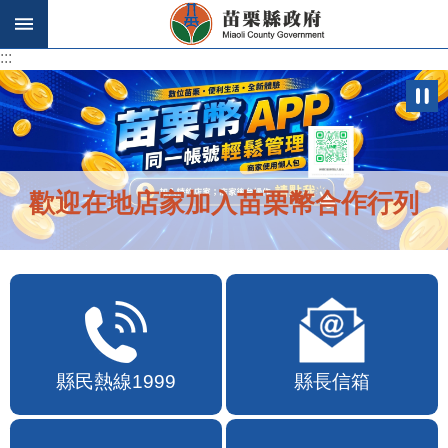
跳到主要內容區塊
:::
:::
歡迎在地店家加入苗栗幣合作行列
縣民熱線1999
縣長信箱