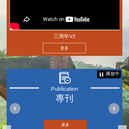
三周年V2
更多
播放中
專刊
更多