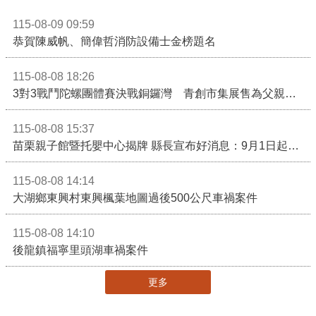
115-08-09 09:59
恭賀陳威帆、簡偉哲消防設備士金榜題名
115-08-08 18:26
3對3戰鬥陀螺團體賽決戰銅鑼灣 青創市集展售為父親節增添繽紛
115-08-08 15:37
苗栗親子館暨托嬰中心揭牌 縣長宣布好消息：9月1日起調降臨時托嬰費用
115-08-08 14:14
大湖鄉東興村東興楓葉地圖過後500公尺車禍案件
115-08-08 14:10
後龍鎮福寧里頭湖車禍案件
更多