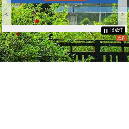
播放中
更多
:::
更新日期
115-08-09
瀏覽人次
4785872
版權所有 © 苗栗縣政府 Copyright 2019 Miaoli County Government
All rights reserved.
36001 苗栗市縣府路100號(第一辦公大樓)、36046 苗栗市府前路1號
(第二辦公大樓) 電話:1999(限苗栗縣內撥打), 037-322150(外縣市)
服務時間：上午8:00~12:00、13:00~17:00（彈性上班時間：上午
8:00~8:30）