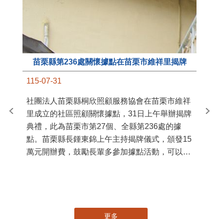
苗栗縣第236處關懷據點在苗栗市維祥里揭牌
11
115-07-31
國
社團法人苗栗縣桐欣照顧服務協會在苗栗市維祥
苗
里成立的社區照顧關懷據點，31日上午舉辦揭牌
署
典禮，此為苗栗市第27個、全縣第236處的據
作
點。苗栗縣長鍾東錦上午主持揭牌儀式，頒發15
縣
萬元開辦費，鼓勵長輩多參加據點活動，可以更
手
加健康、長壽。 坐落於苗栗市維祥里光華街89
號的社區照顧關懷據點，今 ...
更多