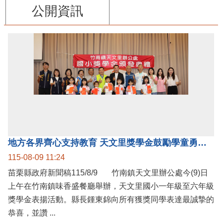
公開資訊
地方各界齊心支持教育 天文里獎學金鼓勵學童勇敢追夢
115-08-09 11:24
苗栗縣政府新聞稿115/8/9 竹南鎮天文里辦公處今(9)日
上午在竹南鎮味香盛餐廳舉辦，天文里國小一年級至六年級
獎學金表揚活動。縣長鍾東錦向所有獲獎同學表達最誠摯的
恭喜，並讚 ...