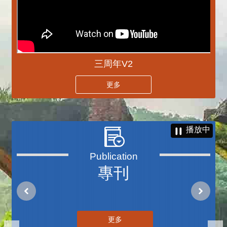
三周年V2
更多
播放中
專刊
更多