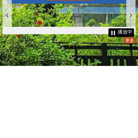
播放中
更多
:::
更新日期
115-08-08
瀏覽人次
4784856
版權所有 © 苗栗縣政府 Copyright 2019 Miaoli County Government
All rights reserved.
36001 苗栗市縣府路100號(第一辦公大樓)、36046 苗栗市府前路1號
(第二辦公大樓) 電話:1999(限苗栗縣內撥打), 037-322150(外縣市)
服務時間：上午8:00~12:00、13:00~17:00（彈性上班時間：上午
8:00~8:30）