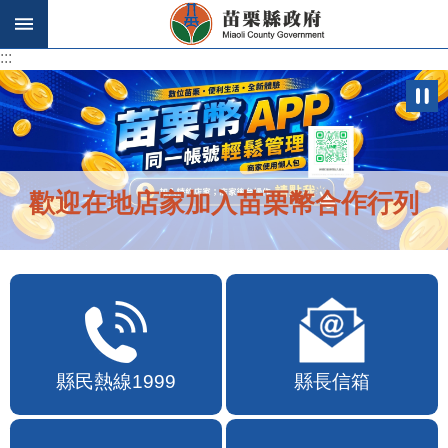
跳到主要內容區塊
:::
:::
歡迎在地店家加入苗栗幣合作行列
縣民熱線1999
縣長信箱