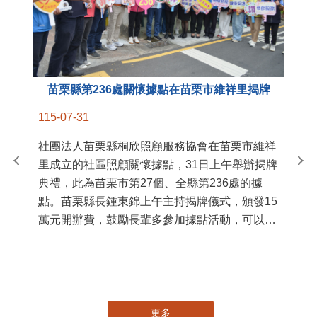
苗栗縣第236處關懷據點在苗栗市維祥里揭牌
11
115-07-31
國
社團法人苗栗縣桐欣照顧服務協會在苗栗市維祥
苗
里成立的社區照顧關懷據點，31日上午舉辦揭牌
署
典禮，此為苗栗市第27個、全縣第236處的據
作
點。苗栗縣長鍾東錦上午主持揭牌儀式，頒發15
縣
萬元開辦費，鼓勵長輩多參加據點活動，可以更
手
加健康、長壽。 坐落於苗栗市維祥里光華街89
號的社區照顧關懷據點，今 ...
更多