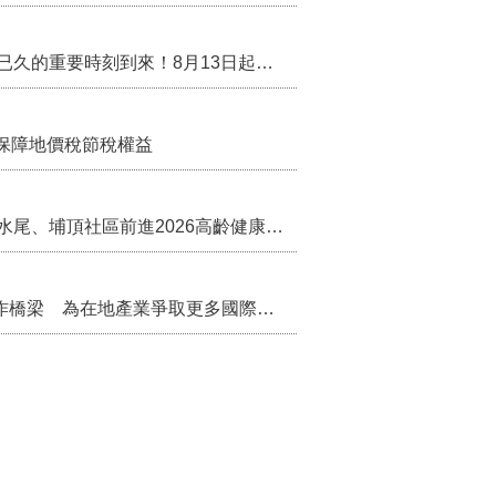
行政院核定西拉雅族為平埔原住民族群 盼望已久的重要時刻到來！8月13日起受理民族成員名冊登記
保障地價稅節稅權益
苗栗農村綠色照顧成果登上全國舞台！ 後龍水尾、埔頂社區前進2026高齡健康產業博覽會
把握國際交流契機 苗栗縣政府搭建海外合作橋梁 為在地產業爭取更多國際市場機會