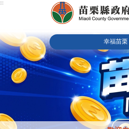
:::
跳到主要內容區塊
:::
幸福苗栗