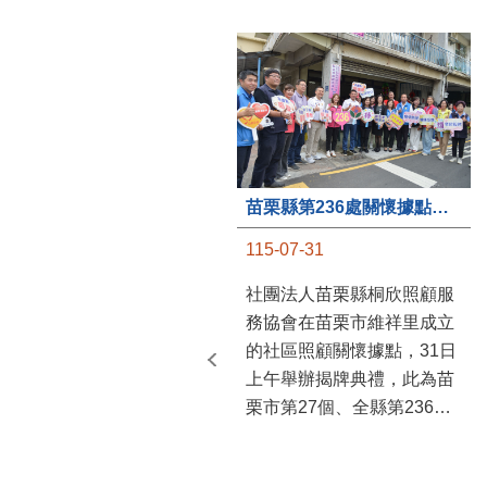
苗栗縣第236處關懷據點在苗栗市維祥里揭牌
115-07-31
社團法人苗栗縣桐欣照顧服
務協會在苗栗市維祥里成立
的社區照顧關懷據點，31日
上午舉辦揭牌典禮，此為苗
栗市第27個、全縣第236處
的據點。苗栗縣長鍾東錦上
午主持揭牌儀式，頒發15萬