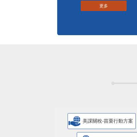
更多
美課關稅-苗栗行動方案