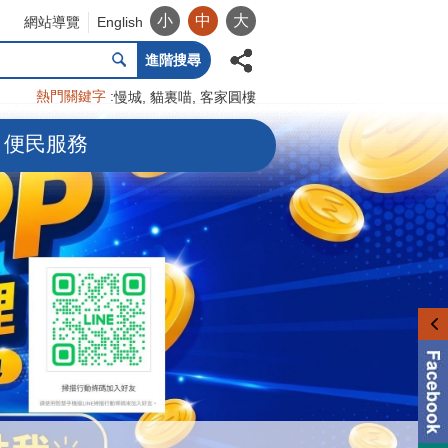
小
中
大
網站導覽
English
進階搜尋
熱門關鍵字
慢城
貓裏喵
客家圓樓
便民服務