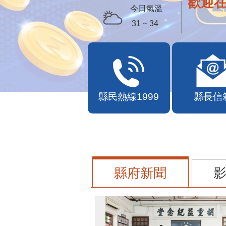
歡迎
今日氣溫
31 ~ 34
縣民熱線1999
縣長信
縣府新聞