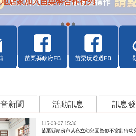
在地店家加入苗栗幣合作行列
箱
苗栗縣政府FB
苗栗玩透透FB
影音新聞
活動訊息
訊息發
115-08-07 15:36
苗栗縣頭份市某私立幼兒園疑似不當對待幼