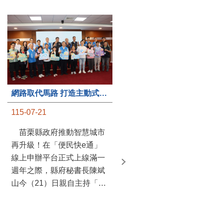
第235處關懷據點揭牌運作 縣長宣布共餐補助將加碼到1萬元
網路取代馬路 打造主動式數位便民服務 苗栗便民快e通 2.0智慧升級啟用
115-07-20
115-07-21
苗栗縣政府攜手牧田家庭
苗栗縣政府推動智慧城市
關懷協會，在頭屋鄉設立的
再升級！在「便民快e通」
社區照顧關懷據點20日揭牌
線上申辦平台正式上線滿一
運作，這是鄉內第6個、全
週年之際，縣府秘書長陳斌
縣第235處的據點；縣長鍾
山今（21）日親自主持「便
東錦在主持揭牌儀式推進據
民快e通 2.0 啟用記者會」，
點總數的同時，也宣布年底
宣布系統全面升級。數位發
前可望將共餐補助直接調高