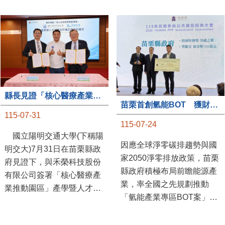
縣長見證「核心醫療產業推動園區」產學合作簽約儀式
苗栗首創氫能BOT 獲財政部「突破之翼」肯定
115-07-31
115-07-24
國立陽明交通大學(下稱陽
因應全球淨零碳排趨勢與國
明交大)7月31日在苗栗縣政
家2050淨零排放政策，苗栗
府見證下，與禾榮科技股份
縣政府積極布局前瞻能源產
有限公司簽署「核心醫療產
業，率全國之先規劃推動
業推動園區」產學暨人才培
「氫能產業專區BOT案」，
育合作備忘錄，為苗栗產業
透過促進民間參與公共建設
升級注入新動能，會中，縣
（BOT）模式，引進民間資