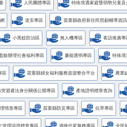
臺
人民團體專區
特殊境遇家庭暨弱勢兒童及
網
道安專區
苗栗縣政府新住民照顧輔導資訊
小黑蚊防治區
無人機專區
客語推廣專
盈餘辦理社會福利專區
廉能透明專區
特殊境
專區
苗栗縣婦女福利服務資源整合平台
農業
衝突迴避法身分關係公開專區
產地證明標章查詢
管理情形專區
苗栗縣防災專區
抗旱專區
主管理認證標章專區
酒後代駕服務專區
全民