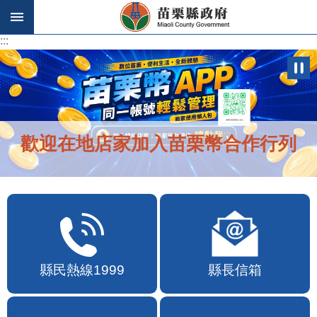
跳到主要內容區塊
:::
:::
歡迎在地店家加入苗栗幣合作行列
縣民熱線1999
縣長信箱