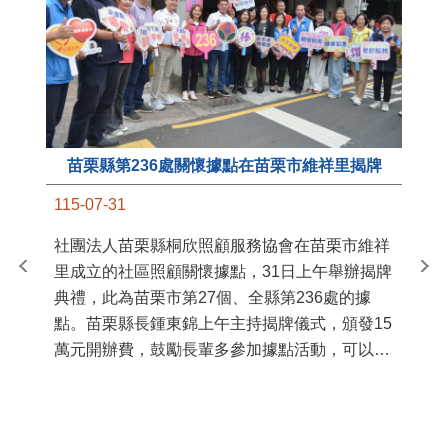
苗栗縣第236處關懷據點在苗栗市維祥里揭牌
11
115-07-31
國
社團法人苗栗縣桐欣照顧服務協會在苗栗市維祥
苗
里成立的社區照顧關懷據點，31日上午舉辦揭牌
署
典禮，此為苗栗市第27個、全縣第236處的據
作
點。苗栗縣長鍾東錦上午主持揭牌儀式，頒發15
縣
萬元開辦費，鼓勵長輩多參加據點活動，可以更
手
加健康、長壽。 坐落於苗栗市維祥里光華街89
號的社區照顧關懷據點，今 ...