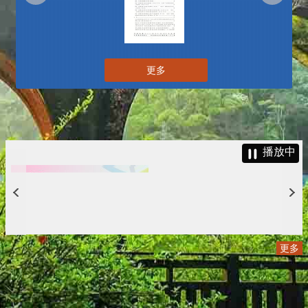
更多
播放中
更多