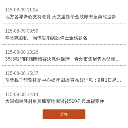
115-08-09 11:24
地方各界齊心支持教育 天文里獎學金鼓勵學童勇敢追夢
115-08-09 09:59
恭賀陳威帆、簡偉哲消防設備士金榜題名
115-08-08 18:26
3對3戰鬥陀螺團體賽決戰銅鑼灣 青創市集展售為父親節增添繽紛
115-08-08 15:37
苗栗親子館暨托嬰中心揭牌 縣長宣布好消息：9月1日起調降臨時托嬰費用
115-08-08 14:14
大湖鄉東興村東興楓葉地圖過後500公尺車禍案件
更多