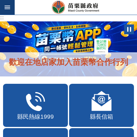
跳到主要內容區塊
:::
:::
苗栗幣APP自115年7月10日10時上線
縣民熱線1999
縣長信箱