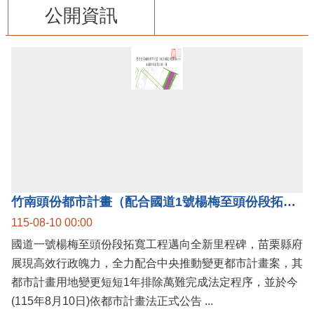
公開資訊
竹南頭份都市計畫（配合國道1號楊梅至頭份段拓寬工程）案公告實施，國道1號楊梅至頭份黃金廊帶加速啟動！
115-08-10 00:00
國道一號楊梅至頭份段拓寬工程邁向全新里程碑，苗栗縣府
展現高效行政魄力，全力配合中央推動變更都市計畫案，其
都市計畫用地變更短短1年排除萬難完成法定程序，並於今
(115年8月10日)依都市計畫法正式公告 ...