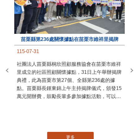
苗栗縣第236處關懷據點在苗栗市維祥里揭牌
11
115-07-31
國
社團法人苗栗縣桐欣照顧服務協會在苗栗市維祥
苗
里成立的社區照顧關懷據點，31日上午舉辦揭牌
署
典禮，此為苗栗市第27個、全縣第236處的據
作
點。苗栗縣長鍾東錦上午主持揭牌儀式，頒發15
縣
萬元開辦費，鼓勵長輩多參加據點活動，可以更
手
加健康、長壽。 坐落於苗栗市維祥里光華街89
號的社區照顧關懷據點，今 ...
更多