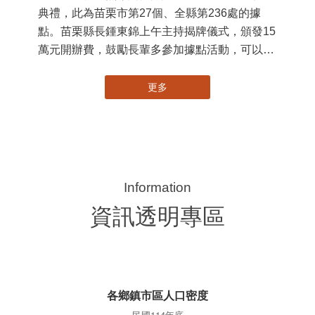
典禮，此為苗栗市第27個、全縣第236處的據
署
點。苗栗縣長鍾東錦上午主持揭牌儀式，頒發15
作
萬元開辦費，鼓勵長輩多參加據點活動，可以更
縣
加健康、長壽。 坐落於苗栗市維祥里光華街89
手
號的社區照顧關懷據點，今 ...
更多
資訊透明專區