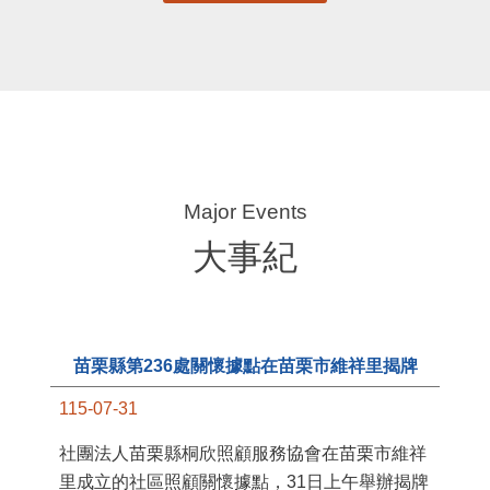
大事紀
苗栗縣第236處關懷據點在苗栗市維祥里揭牌
115-07-31
11
社團法人苗栗縣桐欣照顧服務協會在苗栗市維祥
國
里成立的社區照顧關懷據點，31日上午舉辦揭牌
苗