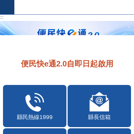
跳到主要內容區塊
:::
:::
便民快e通2.0自即日起啟用
縣民熱線1999
縣長信箱