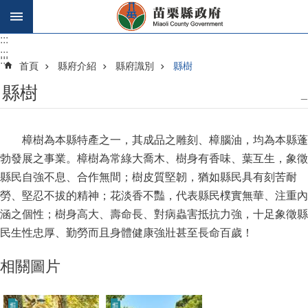
跳到主要內容區塊
:::
:::
:::
首頁
縣府介紹
縣府識別
縣樹
縣樹
_
樟樹為本縣特產之一，其成品之雕刻、樟腦油，均為本縣蓬
勃發展之事業。樟樹為常綠大喬木、樹身有香味、葉互生，象徵
縣民自強不息、合作無間；樹皮質堅韌，猶如縣民具有刻苦耐
勞、堅忍不拔的精神；花淡香不豔，代表縣民樸實無華、注重內
涵之個性；樹身高大、壽命長、對病蟲害抵抗力強，十足象徵縣
民生性忠厚、勤勞而且身體健康強壯甚至長命百歲！
相關圖片