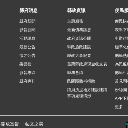
縣府消息
縣政資訊
便民
縣府新聞
主題服務
便民快
影音新聞
最新債務訊息
表單下
活動訊息
政府資訊公開
申辦須
最新公告
縣政施政建設
標準化
徵才公告
縣政大事紀要
縣民熱線
榮譽榜
苗栗縣政府現金收支表
為民服
影音專區
縣務會議
縣民生
縣府專刊
民間團體補捐助
常見問
議員所提地方建設建議
粉絲團
事項處理情形
APP下
更多...
料開放宣告
藝文之美