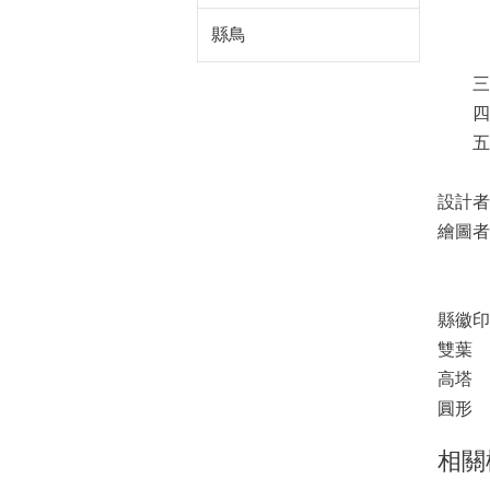
2.
縣鳥
3.
三.
四.
五.
設計者
繪圖
陳
縣徽印
雙葉 
高塔 
圓形 
相關