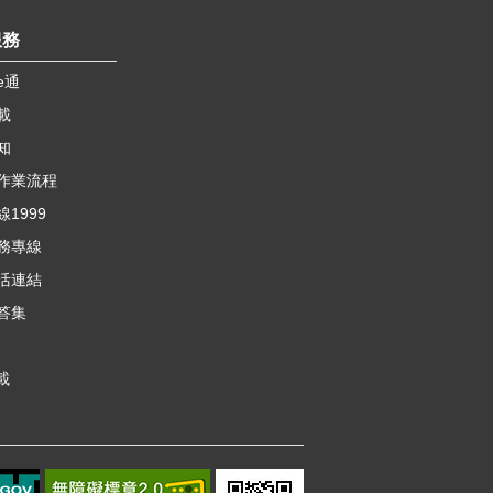
服務
e通
載
知
作業流程
1999
務專線
活連結
答集
載