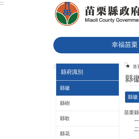
:::
跳到主要內容區塊
幸福苗栗
:::
:::
首
縣府識別
縣
縣徽
縣徽
縣樹
苗栗縣
縣歌
一.
二.
縣花
1.