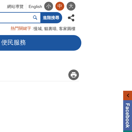
小
中
大
網站導覽
English
進階搜尋
熱門關鍵字
慢城
貓裏喵
客家圓樓
便民服務
_