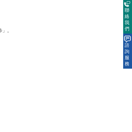
聯
絡
我
們
步」。
諮
詢
服
務