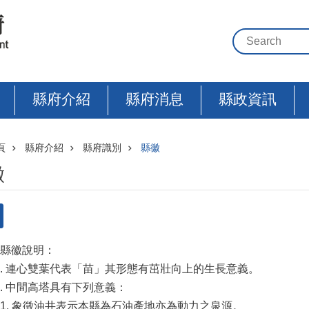
縣府介紹
縣府消息
縣政資訊
頁
縣府介紹
縣府識別
縣徽
徽
縣徽說明：
 連心雙葉代表「苗」其形態有茁壯向上的生長意義。
 中間高塔具有下列意義：
 象徵油井表示本縣為石油產地亦為動力之泉源。