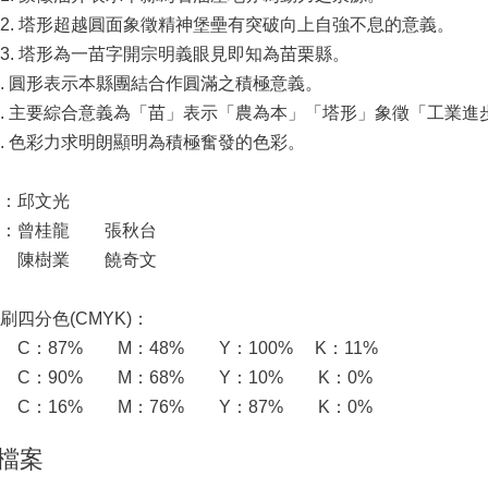
 塔形超越圓面象徵精神堡壘有突破向上自強不息的意義。
 塔形為一苗字開宗明義眼見即知為苗栗縣。
 圓形表示本縣團結合作圓滿之積極意義。
 主要綜合意義為「苗」表示「農為本」「塔形」象徵「工業進
 色彩力求明朗顯明為積極奮發的色彩。
：邱文光
者：曾桂龍 張秋台
樹業 饒奇文
刷四分色(CMYK)：
C：87% M：48% Y：100% K：11%
C：90% M：68% Y：10% K：0%
C：16% M：76% Y：87% K：0%
檔案