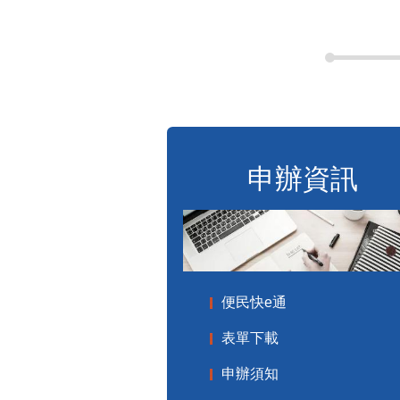
申辦資訊
便民快e通
表單下載
申辦須知