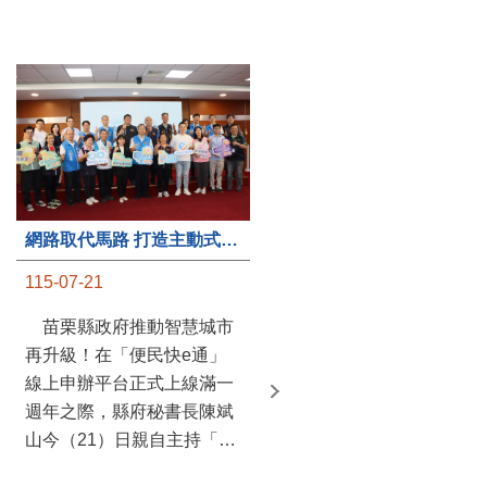
第235處關懷據點揭牌運作 縣長宣布共餐補助將加碼到1萬元
網路取代馬路 打造主動式數位便民服務 苗栗便民快e通 2.0智慧升級啟用
115-07-20
115-07-21
苗栗縣政府攜手牧田家庭
苗栗縣政府推動智慧城市
關懷協會，在頭屋鄉設立的
再升級！在「便民快e通」
社區照顧關懷據點20日揭牌
線上申辦平台正式上線滿一
運作，這是鄉內第6個、全
週年之際，縣府秘書長陳斌
縣第235處的據點；縣長鍾
山今（21）日親自主持「便
東錦在主持揭牌儀式推進據
民快e通 2.0 啟用記者會」，
點總數的同時，也宣布年底