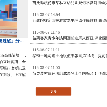
苗栗縣頭份市某私立幼兒園疑似不當對待幼
115-08-07 14:54
115-08-07 11:46
苗栗客家青少年訪問團前進馬來西亞 深化國
苗栗縣長鍾東錦受邀演講 「苗栗甦醒」分享近年轉變
115-08-07 11:11
城市高峰論壇」，
移轉土地勾選土地現值申報書第14欄，提前
的宜居實踐，全
115-08-07 11:00
栗縣的改變以及
在開發、正在醒
更多