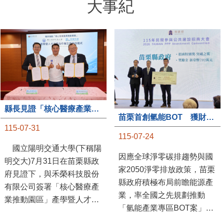
大事紀
縣長見證「核心醫療產業推動園區」產學合作簽約儀式
苗栗首創氫能BOT 獲財政部「突破之翼」肯定
115-07-31
115-07-24
國立陽明交通大學(下稱陽
因應全球淨零碳排趨勢與國
明交大)7月31日在苗栗縣政
家2050淨零排放政策，苗栗
府見證下，與禾榮科技股份
縣政府積極布局前瞻能源產
有限公司簽署「核心醫療產
業，率全國之先規劃推動
業推動園區」產學暨人才培
「氫能產業專區BOT案」，
育合作備忘錄，為苗栗產業
透過促進民間參與公共建設