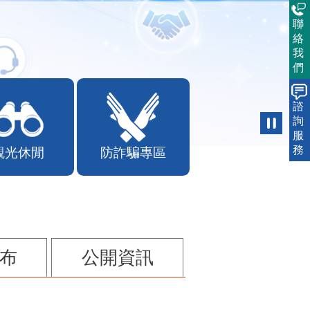
聯
絡
我
們
諮
詢
服
務
觀光休閒
防詐騙專區
布
公開資訊