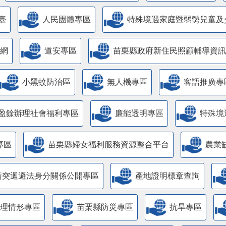
臺
人民團體專區
特殊境遇家庭暨弱勢兒童及
網
道安專區
苗栗縣政府新住民照顧輔導資訊
小黑蚊防治區
無人機專區
客語推廣專
盈餘辦理社會福利專區
廉能透明專區
特殊境
專區
苗栗縣婦女福利服務資源整合平台
農業
衝突迴避法身分關係公開專區
產地證明標章查詢
管理情形專區
苗栗縣防災專區
抗旱專區