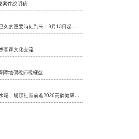
兒案件說明稿
行政院核定西拉雅族為平埔原住民族群 盼望已久的重要時刻到來！8月13日起受理民族成員名冊登記
際客家文化交流
保障地價稅節稅權益
苗栗農村綠色照顧成果登上全國舞台！ 後龍水尾、埔頂社區前進2026高齡健康產業博覽會