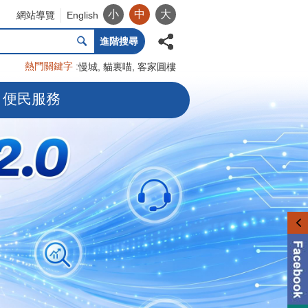
小
中
大
網站導覽
English
進階搜尋
熱門關鍵字
慢城
貓裏喵
客家圓樓
便民服務