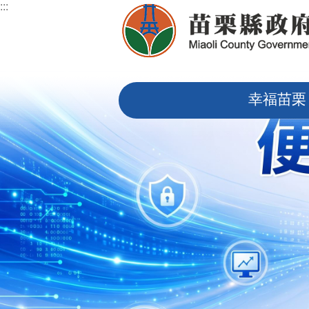
:::
跳到主要內容區塊
:::
幸福苗栗