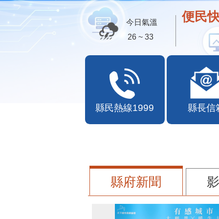
便民快
今日氣溫
26 ~ 33
縣民熱線1999
縣長信
縣府新聞