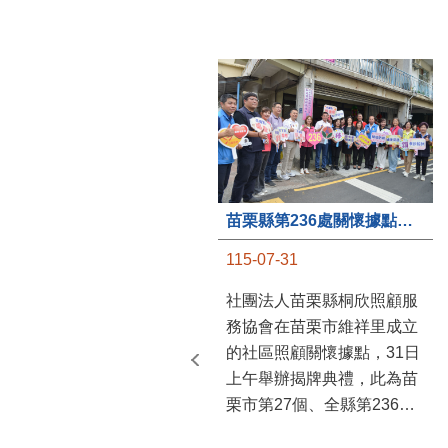
苗栗縣第236處關懷據點在苗栗市維祥里揭牌
115-07-31
社團法人苗栗縣桐欣照顧服
務協會在苗栗市維祥里成立
的社區照顧關懷據點，31日
上午舉辦揭牌典禮，此為苗
栗市第27個、全縣第236處
的據點。苗栗縣長鍾東錦上