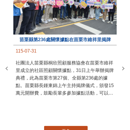
苗栗縣第236處關懷據點在苗栗市維祥里揭牌
11
115-07-31
國
社團法人苗栗縣桐欣照顧服務協會在苗栗市維祥
苗
里成立的社區照顧關懷據點，31日上午舉辦揭牌
署
典禮，此為苗栗市第27個、全縣第236處的據
作
點。苗栗縣長鍾東錦上午主持揭牌儀式，頒發15
縣
萬元開辦費，鼓勵長輩多參加據點活動，可以更
手
加健康、長壽。 坐落於苗栗市維祥里光華街89
號的社區照顧關懷據點，今 ...