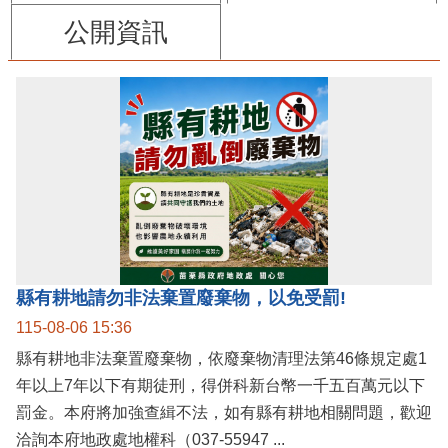
公開資訊
縣有耕地請勿非法棄置廢棄物，以免受罰!
115-08-06 15:36
縣有耕地非法棄置廢棄物，依廢棄物清理法第46條規定處1
年以上7年以下有期徒刑，得併科新台幣一千五百萬元以下
罰金。本府將加強查緝不法，如有縣有耕地相關問題，歡迎
洽詢本府地政處地權科（037-55947 ...