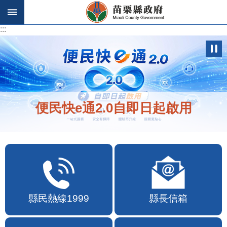
跳到主要內容區塊
:::
:::
便民快e通2.0自即日起啟用
縣民熱線1999
縣長信箱