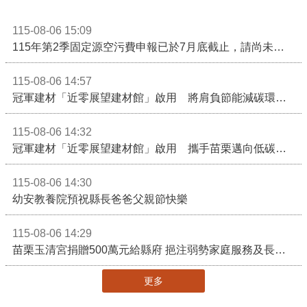
115-08-06 15:09
115年第2季固定源空污費申報已於7月底截止，請尚未申報公私場所儘速完成申繳，以免面臨滯納金及罰鍰!
115-08-06 14:57
冠軍建材「近零展望建材館」啟用 將肩負節能減碳環境教育重任
115-08-06 14:32
冠軍建材「近零展望建材館」啟用 攜手苗栗邁向低碳建築新未來
115-08-06 14:30
幼安教養院預祝縣長爸爸父親節快樂
115-08-06 14:29
苗栗玉清宮捐贈500萬元給縣府 挹注弱勢家庭服務及長照醫療資源
更多