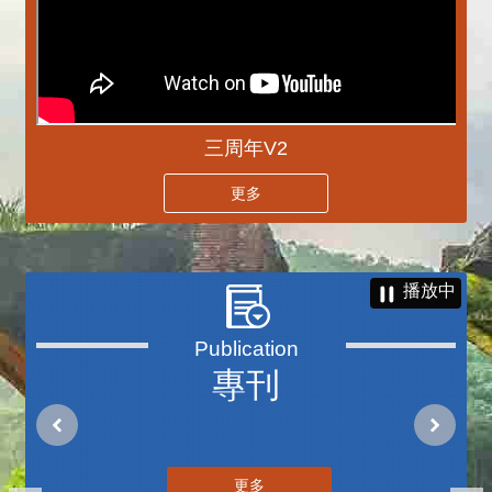
三周年V2
更多
播放中
專刊
更多