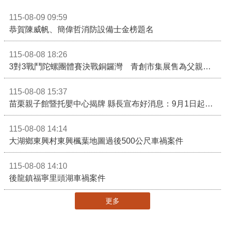
115-08-09 09:59
恭賀陳威帆、簡偉哲消防設備士金榜題名
115-08-08 18:26
3對3戰鬥陀螺團體賽決戰銅鑼灣 青創市集展售為父親節增添繽紛
115-08-08 15:37
苗栗親子館暨托嬰中心揭牌 縣長宣布好消息：9月1日起調降臨時托嬰費用
115-08-08 14:14
大湖鄉東興村東興楓葉地圖過後500公尺車禍案件
115-08-08 14:10
後龍鎮福寧里頭湖車禍案件
更多