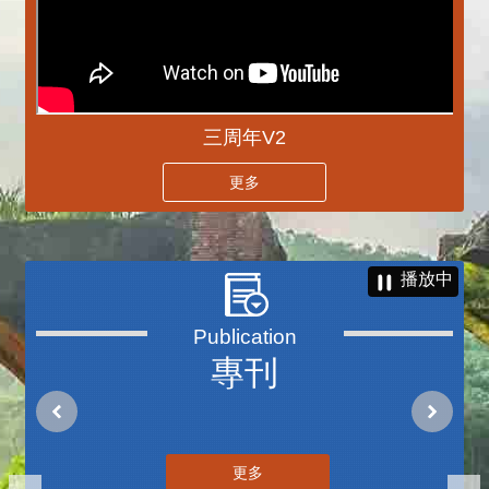
三周年V2
更多
播放中
專刊
更多