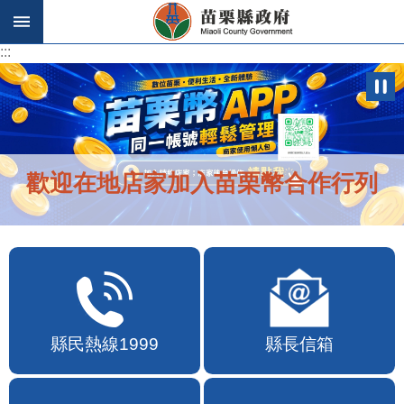
跳到主要內容區塊
:::
:::
歡迎在地店家加入苗栗幣合作行列
縣民熱線1999
縣長信箱