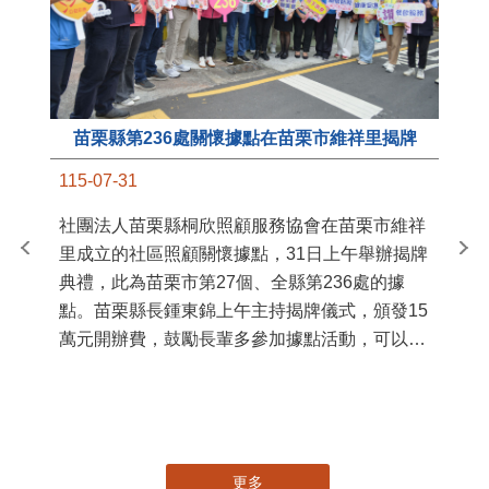
苗栗縣第236處關懷據點在苗栗市維祥里揭牌
11
115-07-31
國
社團法人苗栗縣桐欣照顧服務協會在苗栗市維祥
苗
里成立的社區照顧關懷據點，31日上午舉辦揭牌
署
典禮，此為苗栗市第27個、全縣第236處的據
作
點。苗栗縣長鍾東錦上午主持揭牌儀式，頒發15
縣
萬元開辦費，鼓勵長輩多參加據點活動，可以更
手
加健康、長壽。 坐落於苗栗市維祥里光華街89
號的社區照顧關懷據點，今 ...
更多