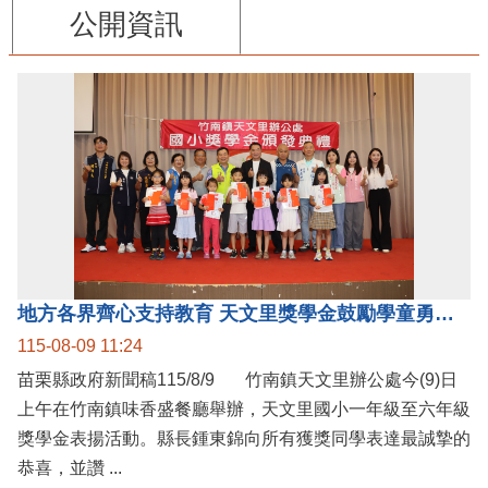
公開資訊
地方各界齊心支持教育 天文里獎學金鼓勵學童勇敢追夢
115-08-09 11:24
苗栗縣政府新聞稿115/8/9 竹南鎮天文里辦公處今(9)日
上午在竹南鎮味香盛餐廳舉辦，天文里國小一年級至六年級
獎學金表揚活動。縣長鍾東錦向所有獲獎同學表達最誠摯的
恭喜，並讚 ...