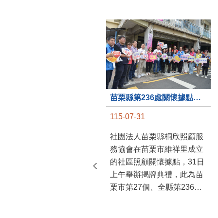
苗栗縣第236處關懷據點在苗栗市維祥里揭牌
115-07-31
社團法人苗栗縣桐欣照顧服
務協會在苗栗市維祥里成立
的社區照顧關懷據點，31日
上午舉辦揭牌典禮，此為苗
栗市第27個、全縣第236處
的據點。苗栗縣長鍾東錦上
午主持揭牌儀式，頒發15萬