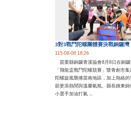
115-08-08 18:26
苗栗縣銅鑼青溪協會8月8日在銅鑼
「飛龍盃戰鬥陀螺競賽」暨青創市集
陀螺旋風襲捲苗南地區，加上熱絡的
節更添熱鬧與溫馨氣氛。縣長鍾東錦
小選手加油打氣 ...