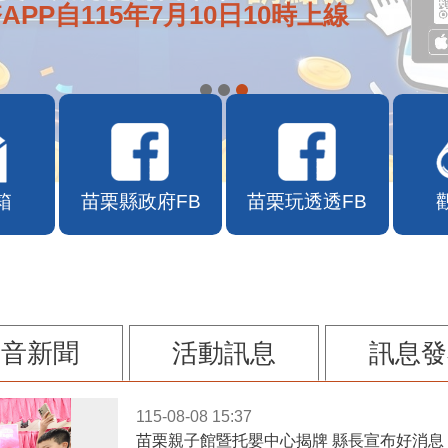
APP自115年7月10日10時上線
箱
苗栗縣政府FB
苗栗玩透透FB
影音新聞
活動訊息
訊息發
115-08-08 15:37
苗栗親子館暨托嬰中心揭牌 縣長宣布好消息