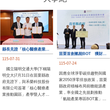
縣長見證「核心醫療產業推動園區」產學合作簽約儀式
苗栗首創氫能BOT 獲財政部「突破之翼」肯定
115-07-31
115-07-24
國立陽明交通大學(下稱陽
因應全球淨零碳排趨勢與國
明交大)7月31日在苗栗縣政
家2050淨零排放政策，苗栗
府見證下，與禾榮科技股份
縣政府積極布局前瞻能源產
有限公司簽署「核心醫療產
業，率全國之先規劃推動
業推動園區」產學暨人才培
「氫能產業專區BOT案」，
育合作備忘錄，為苗栗產業
透過促進民間參與公共建設
升級注入新動能，會中，縣