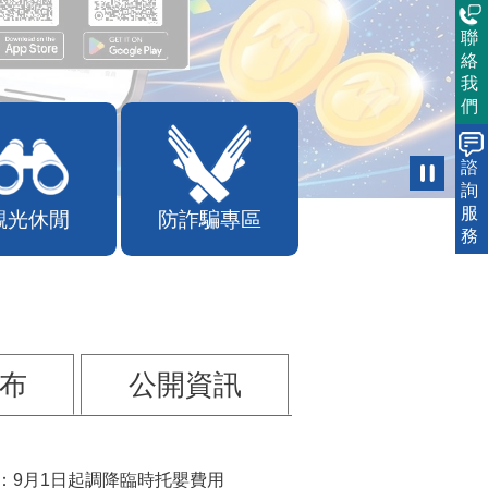
聯
絡
我
們
諮
詢
服
觀光休閒
防詐騙專區
務
布
公開資訊
：9月1日起調降臨時托嬰費用