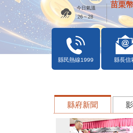
苗栗幣
今日氣溫
26 ~ 28
縣民熱線1999
縣長信
縣府新聞