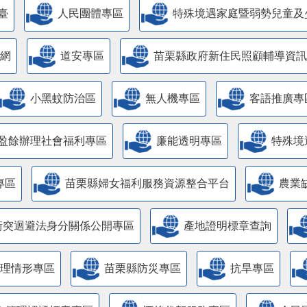
臺
人民團體專區
特殊境遇家庭暨弱勢兒童及
網
道安專區
苗栗縣政府新住民照顧輔導資訊
小黑蚊防治區
無人機專區
客語推廣專
盈餘辦理社會福利專區
廉能透明專區
特殊境
專區
苗栗縣婦女福利服務資源整合平台
農業
衝突迴避法身分關係公開專區
產地證明標章查詢
管理情形專區
苗栗縣防災專區
抗旱專區