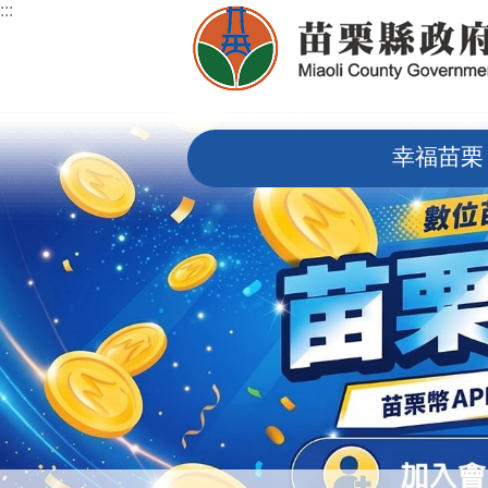
:::
跳到主要內容區塊
:::
幸福苗栗