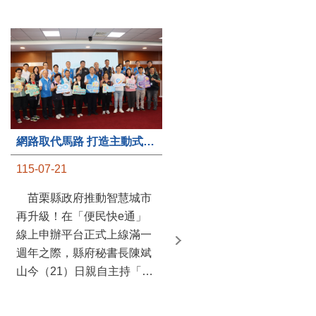
第235處關懷據點揭牌運作 縣長宣布共餐補助將加碼到1萬元
網路取代馬路 打造主動式數位便民服務 苗栗便民快e通 2.0智慧升級啟用
115-07-20
115-07-21
苗栗縣政府攜手牧田家庭
苗栗縣政府推動智慧城市
關懷協會，在頭屋鄉設立的
再升級！在「便民快e通」
社區照顧關懷據點20日揭牌
線上申辦平台正式上線滿一
運作，這是鄉內第6個、全
週年之際，縣府秘書長陳斌
縣第235處的據點；縣長鍾
山今（21）日親自主持「便
東錦在主持揭牌儀式推進據
民快e通 2.0 啟用記者會」，
點總數的同時，也宣布年底
宣布系統全面升級。數位發