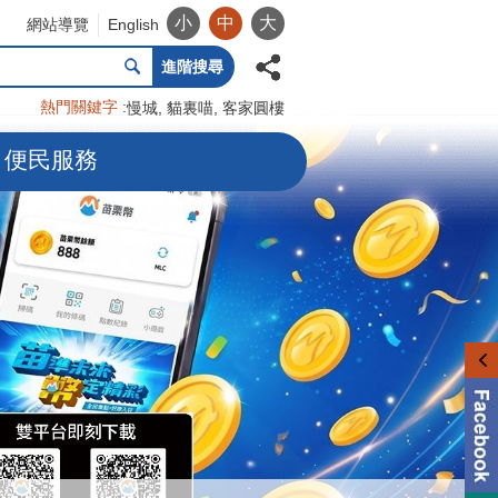
小
中
大
網站導覽
English
進階搜尋
熱門關鍵字
慢城
貓裏喵
客家圓樓
便民服務