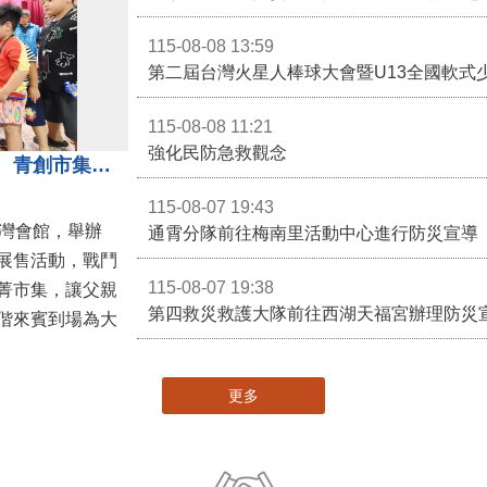
115-08-08 13:59
第二屆台灣火星人棒球大會暨U13全國軟式
115-08-08 11:21
強化民防急救觀念
3對3戰鬥陀螺團體賽決戰銅鑼灣 青創市集展售為父親節增添繽紛
115-08-07 19:43
灣會館，舉辦
通霄分隊前往梅南里活動中心進行防災宣導
展售活動，戰鬥
115-08-07 19:38
菁市集，讓父親
第四救災救護大隊前往西湖天福宮辦理防災
偕來賓到場為大
更多