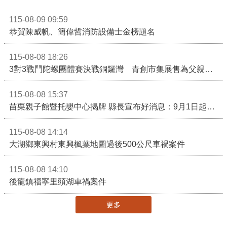
115-08-09 09:59
恭賀陳威帆、簡偉哲消防設備士金榜題名
115-08-08 18:26
3對3戰鬥陀螺團體賽決戰銅鑼灣 青創市集展售為父親節增添繽紛
115-08-08 15:37
苗栗親子館暨托嬰中心揭牌 縣長宣布好消息：9月1日起調降臨時托嬰費用
115-08-08 14:14
大湖鄉東興村東興楓葉地圖過後500公尺車禍案件
115-08-08 14:10
後龍鎮福寧里頭湖車禍案件
更多