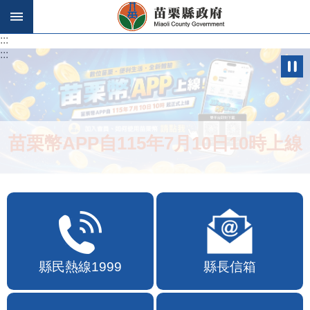
跳到主要內容區塊
:::
:::
苗栗幣APP自115年7月10日10時上線
縣民熱線1999
縣長信箱