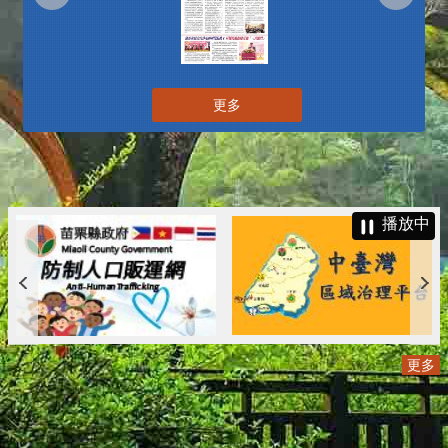
更多
播放中
更多