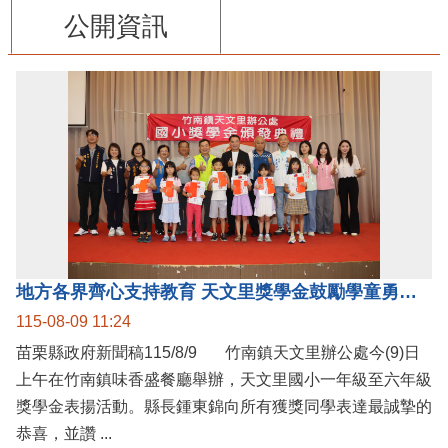
公開資訊
地方各界齊心支持教育 天文里獎學金鼓勵學童勇敢追夢
115-08-09 11:24
苗栗縣政府新聞稿115/8/9 竹南鎮天文里辦公處今(9)日
上午在竹南鎮味香盛餐廳舉辦，天文里國小一年級至六年級
獎學金表揚活動。縣長鍾東錦向所有獲獎同學表達最誠摯的
恭喜，並讚 ...