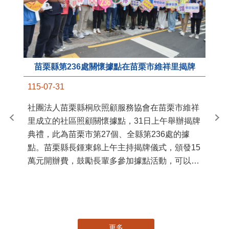
苗栗縣第236處關懷據點在苗栗市維祥里揭牌
11
115-07-31
國
社團法人苗栗縣桐欣照顧服務協會在苗栗市維祥
苗
里成立的社區照顧關懷據點，31日上午舉辦揭牌
署
典禮，此為苗栗市第27個、全縣第236處的據
作
點。苗栗縣長鍾東錦上午主持揭牌儀式，頒發15
縣
萬元開辦費，鼓勵長輩多參加據點活動，可以更
手
加健康、長壽。 坐落於苗栗市維祥里光華街89
號的社區照顧關懷據點，今 ...
更多