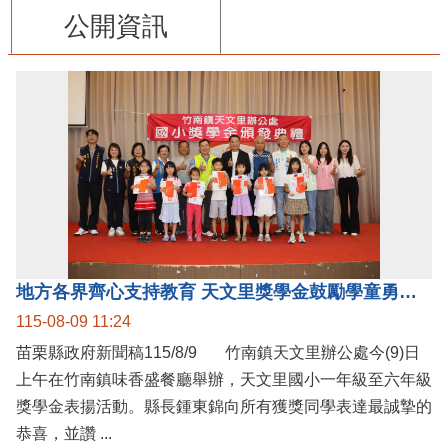
公開資訊
地方各界齊心支持教育 天文里獎學金鼓勵學童勇敢追夢
115-08-09 11:24
苗栗縣政府新聞稿115/8/9 竹南鎮天文里辦公處今(9)日
上午在竹南鎮味香盛餐廳舉辦，天文里國小一年級至六年級
獎學金表揚活動。縣長鍾東錦向所有獲獎同學表達最誠摯的
恭喜，並讚 ...