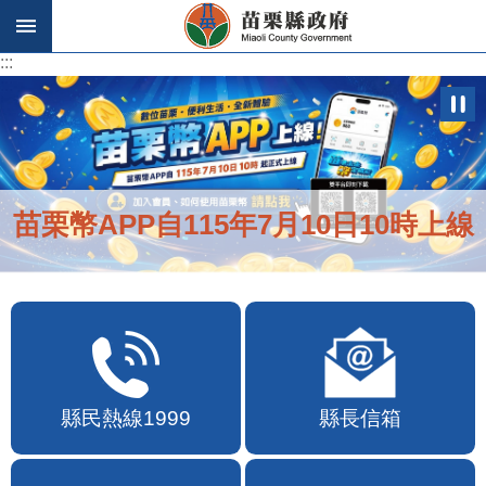
跳到主要內容區塊
:::
:::
苗栗幣APP自115年7月10日10時上線
縣民熱線1999
縣長信箱