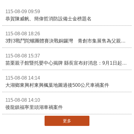
115-08-09 09:59
恭賀陳威帆、簡偉哲消防設備士金榜題名
115-08-08 18:26
3對3戰鬥陀螺團體賽決戰銅鑼灣 青創市集展售為父親節增添繽紛
115-08-08 15:37
苗栗親子館暨托嬰中心揭牌 縣長宣布好消息：9月1日起調降臨時托嬰費用
115-08-08 14:14
大湖鄉東興村東興楓葉地圖過後500公尺車禍案件
115-08-08 14:10
後龍鎮福寧里頭湖車禍案件
更多