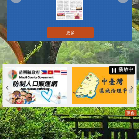
更多
播放中
更多