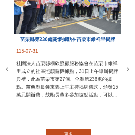
苗栗縣第236處關懷據點在苗栗市維祥里揭牌
11
115-07-31
國
社團法人苗栗縣桐欣照顧服務協會在苗栗市維祥
苗
里成立的社區照顧關懷據點，31日上午舉辦揭牌
署
典禮，此為苗栗市第27個、全縣第236處的據
作
點。苗栗縣長鍾東錦上午主持揭牌儀式，頒發15
縣
萬元開辦費，鼓勵長輩多參加據點活動，可以更
手
加健康、長壽。 坐落於苗栗市維祥里光華街89
號的社區照顧關懷據點，今 ...
更多