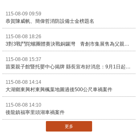
115-08-09 09:59
恭賀陳威帆、簡偉哲消防設備士金榜題名
115-08-08 18:26
3對3戰鬥陀螺團體賽決戰銅鑼灣 青創市集展售為父親節增添繽紛
115-08-08 15:37
苗栗親子館暨托嬰中心揭牌 縣長宣布好消息：9月1日起調降臨時托嬰費用
115-08-08 14:14
大湖鄉東興村東興楓葉地圖過後500公尺車禍案件
115-08-08 14:10
後龍鎮福寧里頭湖車禍案件
更多