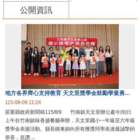
公開資訊
地方各界齊心支持教育 天文里獎學金鼓勵學童勇敢追夢
115-08-09 11:24
苗栗縣政府新聞稿115/8/9 竹南鎮天文里辦公處今(9)日
上午在竹南鎮味香盛餐廳舉辦，天文里國小一年級至六年級
獎學金表揚活動。縣長鍾東錦向所有獲獎同學表達最誠摯的
恭喜，並讚 ...