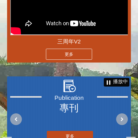
三周年V2
更多
播放中
專刊
更多