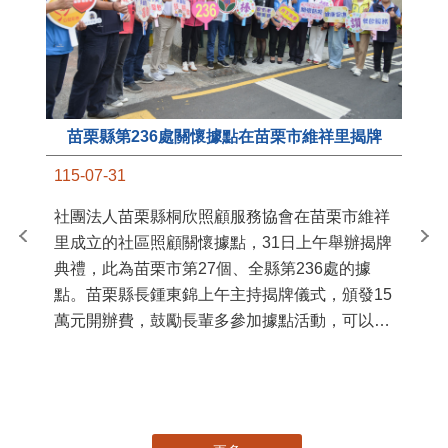
苗栗縣第236處關懷據點在苗栗市維祥里揭牌
11
115-07-31
國
社團法人苗栗縣桐欣照顧服務協會在苗栗市維祥
苗
里成立的社區照顧關懷據點，31日上午舉辦揭牌
署
典禮，此為苗栗市第27個、全縣第236處的據
作
點。苗栗縣長鍾東錦上午主持揭牌儀式，頒發15
縣
萬元開辦費，鼓勵長輩多參加據點活動，可以更
手
加健康、長壽。 坐落於苗栗市維祥里光華街89
號的社區照顧關懷據點，今 ...