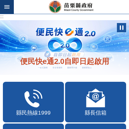
跳到主要內容區塊
:::
:::
便民快e通2.0自即日起啟用
縣民熱線1999
縣長信箱