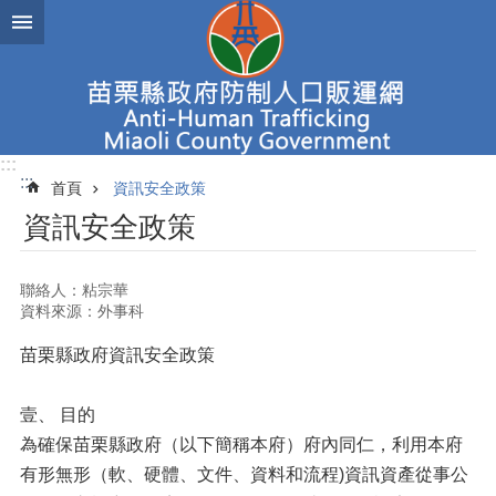
跳到主要內容區塊
進
階
搜
尋
:::
:::
首頁
資訊安全政策
新
資訊安全政策
聞
焦
點
聯絡人：粘宗華
資料來源：外事科
認
識
苗栗縣政府資訊安全政策
人
口
販
壹、 目的
運
為確保苗栗縣政府（以下簡稱本府）府內同仁，利用本府
有形無形（軟、硬體、文件、資料和流程)資訊資產從事公
查