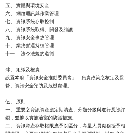
規
五、 實體與環境安全
章
六、 網路通訊與作業管理
宣
七、 資訊系統存取控制
導
八、 資訊系統取得、開發及維護
文
宣
九、 資訊安全事故管理
十、 業務營運持續管理
數
十一、 法令法規的遵循
位
學
習
肆、 組織及權責
課
設置本府「資訊安全推動委員會」，負責政策之核定及監
程
督、資訊安全預防及危機處理。
相
關
伍、 原則
連
結
一、 重要之資訊資產應定期清查、分類分級與進行風險評
鑑，並據以實施適當的防護措施。
消
二、 資訊資產存取權限應予以區分，考量人員職務授予相
除