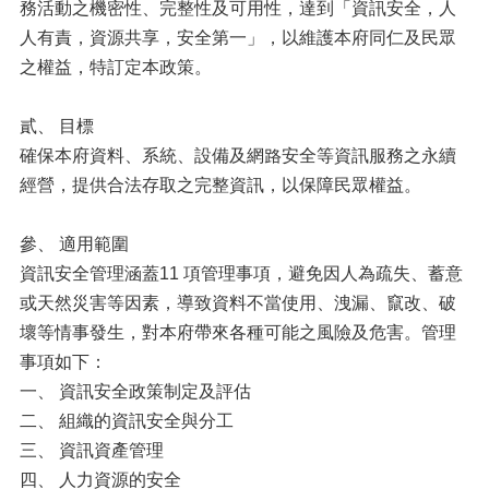
緝
務活動之機密性、完整性及可用性，達到「資訊安全，人
專
人有責，資源共享，安全第一」，以維護本府同仁及民眾
區
之權益，特訂定本政策。
預
防
貳、 目標
宣
確保本府資料、系統、設備及網路安全等資訊服務之永續
導
經營，提供合法存取之完整資訊，以保障民眾權益。
被
害
參、 適用範圍
人
保
資訊安全管理涵蓋11 項管理事項，避免因人為疏失、蓄意
護
或天然災害等因素，導致資料不當使用、洩漏、竄改、破
壞等情事發生，對本府帶來各種可能之風險及危害。管理
影
音
事項如下：
專
一、 資訊安全政策制定及評估
區
二、 組織的資訊安全與分工
法
三、 資訊資產管理
令
四、 人力資源的安全