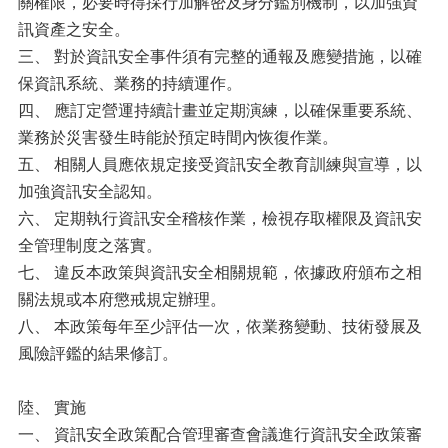
一
關權限，必要時得採行加解密及身分鑑別機制，以加強資
切
訊資產之安全。
形
三、 對於資訊安全事件須有完整的通報及應變措施，以確
式
保資訊系統、業務的持續運作。
種
族
四、 應訂定營運持續計畫並定期演練，以確保重要系統、
歧
業務於災害發生時能於預定時間內恢復作業。
視
五、 相關人員應依規定接受資訊安全教育訓練與宣導，以
國
際
加強資訊安全認知。
公
六、 定期執行資訊安全稽核作業，檢視存取權限及資訊安
約
全管理制度之落實。
(ICERD)
專
七、 違反本政策與資訊安全相關規範，依據政府頒布之相
區
關法規或本府懲戒規定辦理。
八、 本政策每年至少評估一次，依業務變動、技術發展及
English
風險評鑑的結果修訂。
Tiếng
Việt
陸、 實施
Bahasa
一、 資訊安全政策配合管理審查會議進行資訊安全政策審