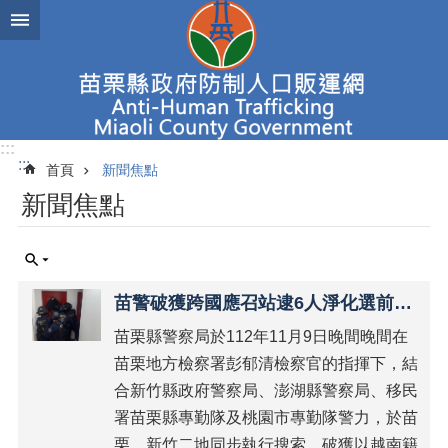
跳到主要內容區塊
進
階
搜
尋
:::
:::
首頁
新聞焦點
新
新聞焦點
聞
焦
點
認
苗警破獲跨國應召站逮6人淨化選前治安
識
人
苗栗縣警察局於112年11月9日晚間晚間在
口
苗栗地方檢察署彭郁清檢察官的指揮下，結
販
合新竹縣政府警察局、澎湖縣警察局、移民
運
署苗栗縣專勤隊及桃園市專勤隊警力，於苗
查
栗、新竹二地同步執行搜索，破獲以越南籍