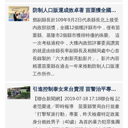
一
切
防制人口販運成效卓著 苗栗獲全國唯二特優縣市
形
式
鄧副縣長於109年9月2日代表縣長北上接受
種
內政部頒獎，全國12個獲評縣市中，僅有苗
族
栗縣、基隆市2個縣市獲得特優的殊榮。 這
歧
視
一次考核過程中，大獲內政部評審委員讚賞
國
的就是由徐縣長率副縣長及相關局處中心首
際
長錄製的「六大創新亮點影片」。影片內容
公
約
精選苗栗縣在過去一年來推動防制人口販運
(ICERD)
工作所作...
專
區
引進控制泰女來台賣淫 苗警治平專案檢肅10人到案
English
【聯合新聞網】2019-07-18 17:18聯合報 記
者范榮達╱即時報導 苗栗縣警局自行規畫
Tiếng
Việt
「打擊幫派行動」專案，昨天檢肅特定政黨
身分賴姓男子（40歲）為首的暴力犯罪集團
Bahasa