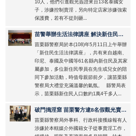
Indonesia
10人，他們引進觀光簽證來台13名泰國女
子，涉嫌控制賣淫，另向特定店家涉嫌強索
ภาษา
保護費，若有不從則砸...
ไทย
網
苗警舉辦生活法律講座 解決新住民疑難雜症
站
苗栗縣警察局於本(108)年5月11日上午舉辦
導
覽
「新住民生活法律講座」，共有來自越南、
印尼、泰國及中國等61名縣內新住民及其家
回
首
屬參加，多位新住民學員在先生或兒女的陪
頁
同下參加活動，時值母親節前夕，讓苗栗縣
警察局大禮堂充滿溫馨的氣氛。 縣警局表
隱
示，苗栗縣新住民人口數約1萬4千多人...
私
權
宣
破門搗淫窟 苗栗警方逮8名假觀光賣淫泰女
告
苗栗縣警察局外事科、行政科接獲線報有人
資
涉嫌於本轄媒介外國籍女子從事賣淫工作，
訊