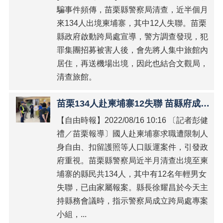
規
騙事件頻傳，苗栗縣警察局清查，近半個月
章
來134人出境柬埔寨，其中12人失聯。苗栗
宣
縣政府啟動跨局處宣導，警方調查發現，犯
導
罪集團招募被害人後，會先將人集中旅館內
文
宣
居住，再送機場出境，因此也結合文觀局，
清查旅館。
數
位
學
苗栗134人赴柬埔寨12失聯 苗縣府成立專案小組協助救援
習
【自由時報】2022/08/16 10:16 〔記者彭健
課
程
禮／苗栗報導〕國人赴柬埔寨求職遭限制人
身自由、扣留護照等人口販運案件，引發政
相
府重視。苗栗縣警察局近半月清查出境至柬
關
連
埔寨的縣民共134人，其中有12名年輕男女
結
失聯，已由家屬報案。縣長徐耀昌於今天主
持縣務會議時，指示警察局成立跨局處專案
消
除
小組，...