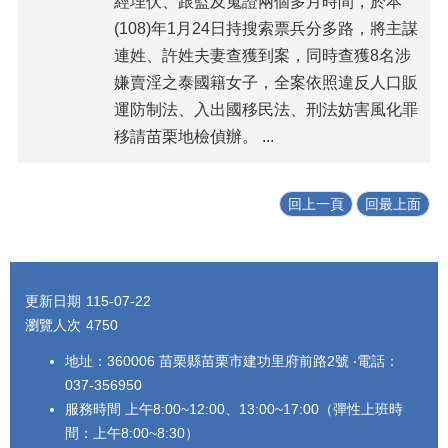
經埋伏、跟監及蒐證兩個多月時間，於本
安
(108)年1月24日持搜索票兵分多路，將主謀
全
政
連姓、許姓夫妻查獲到案，同時查獲8名涉
策
嫌賣淫之泰國籍女子，全案依照違反人口販
運防制法、入出國移民法、刑法妨害風化罪
政
府
移請苗栗地檢偵辦。 ...
網
站
資
回上一頁
回最上面
料
開
放
:::
宣
告
更新日期
115-07-22
瀏覽人次
4750
地址：360006 苗栗縣苗栗市建功里府前路2號 ‧電話：
037-356950
服務時間 上午8:00~12:00、13:00~17:00（彈性上班時
間：上午8:00~8:30）