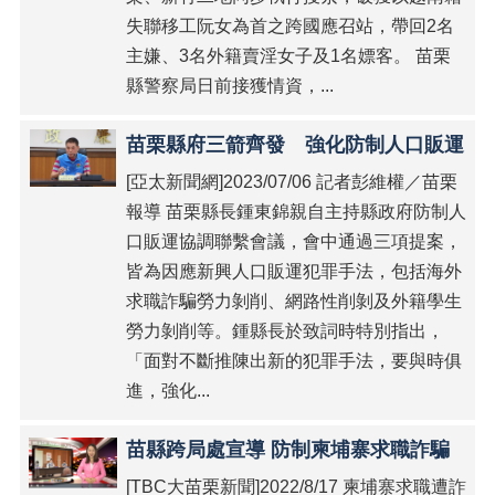
緝
失聯移工阮女為首之跨國應召站，帶回2名
專
區
主嫌、3名外籍賣淫女子及1名嫖客。 苗栗
縣警察局日前接獲情資，...
預
防
宣
苗栗縣府三箭齊發 強化防制人口販運
導
[亞太新聞網]2023/07/06 記者彭維權／苗栗
被
報導 苗栗縣長鍾東錦親自主持縣政府防制人
害
口販運協調聯繫會議，會中通過三項提案，
人
皆為因應新興人口販運犯罪手法，包括海外
保
護
求職詐騙勞力剝削、網路性削剝及外籍學生
勞力剝削等。鍾縣長於致詞時特別指出，
影
「面對不斷推陳出新的犯罪手法，要與時俱
音
專
進，強化...
區
苗縣跨局處宣導 防制柬埔寨求職詐騙
法
令
[TBC大苗栗新聞]2022/8/17 柬埔寨求職遭詐