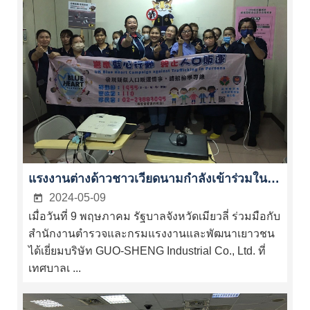
Bahasa
Indonesia
คู่มือ
เว็บไซต์
นโยบาย
ความ
เป็น
ส่วน
ตัว
แรงงานต่างด้าวชาวเวียดนามกำลังเข้าร่วมในการรณรงค์ "แคมเปญหัวใจสีฟ้า" ของสหประชาชาติเพื่อต่อสู้ร่วมกันกับการค้ามนุษย์
2024-05-09
นโยบาย
เมื่อวันที่ 9 พฤษภาคม รัฐบาลจังหวัดเมียวลี่ ร่วมมือกับ
ความ
สำนักงานตำรวจและกรมแรงงานและพัฒนาเยาวชน
ปลอดภัย
ได้เยี่ยมบริษัท GUO-SHENG Industrial Co., Ltd. ที่
ประกาศ
เทศบาลเ ...
เปิด
ข้อมูล