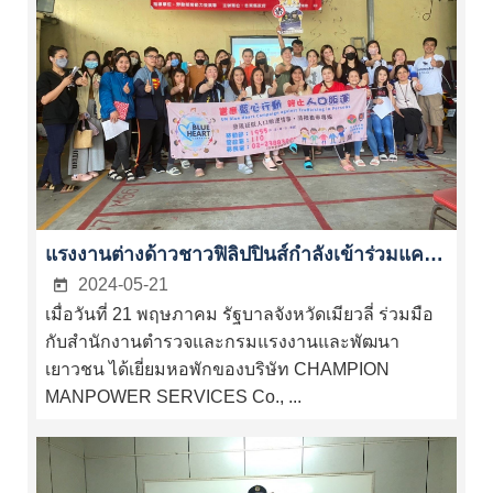
กฎหมาย
และ
ข้อ
บังคับ
ข่าวสาร
ประชาสัมพันธ์
ลิงก์
แรงงานต่างด้าวชาวฟิลิปปินส์กำลังเข้าร่วมแคมเปญ "หัวใจสีฟ้า" ของสหประชาชาติเพื่อต่อสู้กับการค้ามนุษย์ร่วมกัน
ที่
2024-05-21
เกี่ยวข้อง
เมื่อวันที่ 21 พฤษภาคม รัฐบาลจังหวัดเมียวลี่ ร่วมมือ
กับสำนักงานตำรวจและกรมแรงงานและพัฒนา
中
เยาวชน ได้เยี่ยมหอพักของบริษัท CHAMPION
文
MANPOWER SERVICES Co., ...
English
Tiếng
Việt