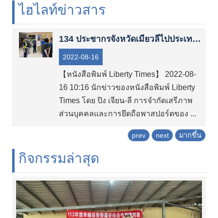
วิธี
02-23883095 (สายด่วนแจ้งเตือนของแผนกตรวจคนเข้าเมืองตลอด 24 ชั่วโมง)
ไฮไลท์ข่าวสาร
การ
110 (สายด่วนรายงานกรมตำรวจตลอด 24 ชั่วโมง)
ประชาสัมพันธ์
134 ประชากรจังหวัดเมียวลีไปประเทศกัมพูชา และมี 12 คนหายตัวไปแล้ว รัฐบาลจังหวัดเมียวลีได้ตั้งทีมมีหน้าที่พิเศษเพื่อให้ความช่วยเหลือในการช่วยกู้ภัยสามารถทำได้
และ
การ
2022-08-16
ป้องกัน？
【หนังสือพิมพ์ Liberty Times】 2022-08-
โซน
16 10:16 นักข่าวของหนังสือพิมพ์ Liberty
คุ้มครอง
Times โดย ปิง เจียน-ลี การจำกัดเสรีภาพ
และ
ส่วนบุคคลและการยึดถือพาสปอร์ตของ ...
จัดการ
ด้าน
prev
next
มากขึ้น
การ
กิจกรรมล่าสุด
พิง
พำนัก
โซน
โสต
ทัศน์