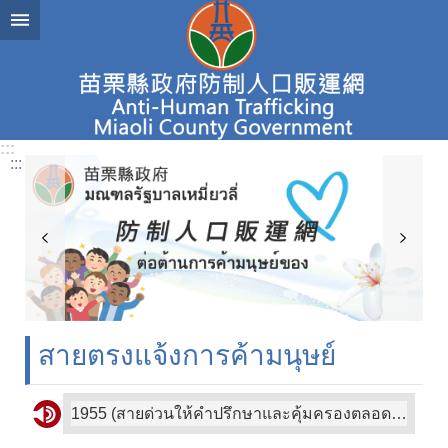
ข้ามไปที่โซนเนื้อหาหลัก
ค้นหา
เลื่อน
ขั้น
:::
:::
ไฮไลท์
ข่าวสาร
รู้จัก
การ
ค้า
มนุษย์
สายตรงแจ้งการค้ามนุษย์
โซน
ตรวจ
จับ？
1955 (สายด่วนให้คำปรึกษาและคุ้มครองตลอด 24 ชั่วโมงของกระทรวงแรงงานให้บริการในภาษาจีนอังกฤษไทยอินโดนีเซียและเวียดนาม)