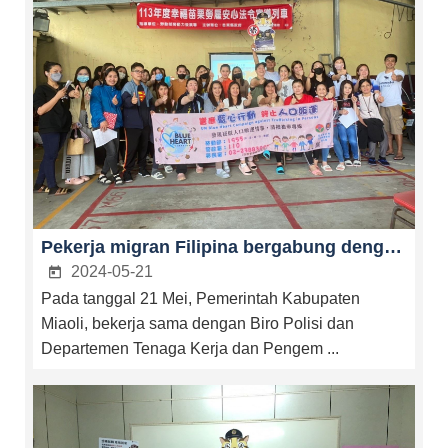
ภาษา
ไทย
Panduan
situs
Kebijakan
pribadi
Kebijakan
keamanan
Pengumuman
Pekerja migran Filipina bergabung dengan Kampanye Blue Heart Perserikatan Bangsa-Bangsa untuk secara kolektif memerangi perdagangan manusia.
Informasi
2024-05-21
Terbuka
Situs
Pada tanggal 21 Mei, Pemerintah Kabupaten
Pemerintah
Miaoli, bekerja sama dengan Biro Polisi dan
Departemen Tenaga Kerja dan Pengem ...