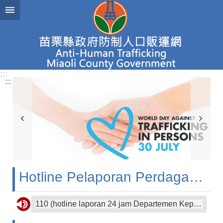
Lompat ke area isi utama
Pencarian
lanjutan
:::
Fokus
:::
Berita
Mengenal
Perdagangan
Manusia
Zona
Investigasi
Zona
Hotline Pelaporan Perdagangan Manusia
Pencegahan
dan
Penyuluhan
110 (hotline laporan 24 jam Departemen Kepolisian)
Zona
Perlindungan
1955 (Saluran konsultasi dan perlindungan 24 jam Kementerian Tenaga Kerja, menyediakan layanan dalam bahasa Cina, Inggris, Thailand, Indonesia, dan Vietnam)