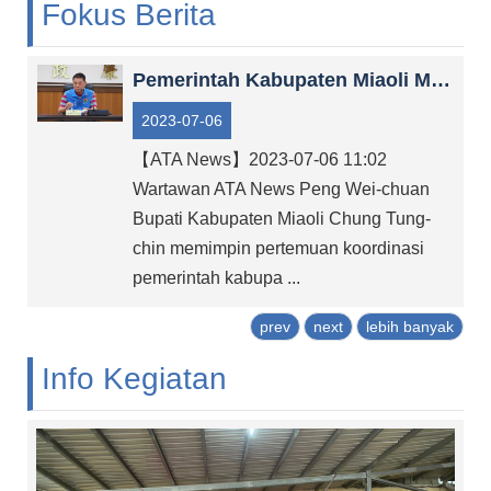
Fokus Berita
Penempatan
02-23883095 (hotline pemberitahuan 24 jam dari Departemen Imigrasi)
Zona
Video
Pemerintah Kabupaten Miaoli Mengambil Tiga Langkah untuk Memperkuat Upaya Anti-Perdagangan Manusia
Hukum
2023-07-06
dan
Peraturan
【ATA News】2023-07-06 11:02
Artikel
Wartawan ATA News Peng Wei-chuan
Penyuluhan
Bupati Kabupaten Miaoli Chung Tung-
Tautan
chin memimpin pertemuan koordinasi
yang
pemerintah kabupa ...
Berkaitan
prev
next
lebih banyak
中
文
Info Kegiatan
English
Tiếng
Việt