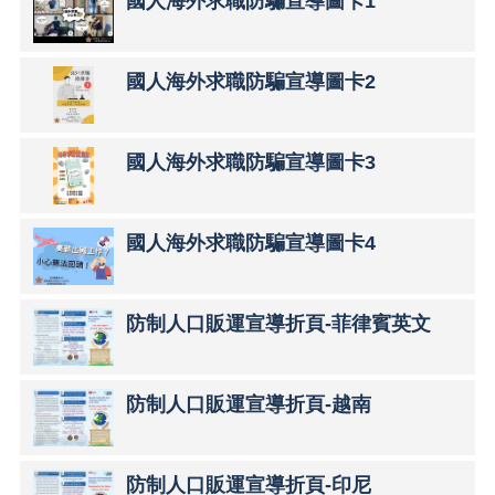
國人海外求職防騙宣導圖卡1
緝
專
區
國人海外求職防騙宣導圖卡2
預
防
宣
國人海外求職防騙宣導圖卡3
導
被
害
國人海外求職防騙宣導圖卡4
人
保
護
防制人口販運宣導折頁-菲律賓英文
影
音
專
防制人口販運宣導折頁-越南
區
法
令
防制人口販運宣導折頁-印尼