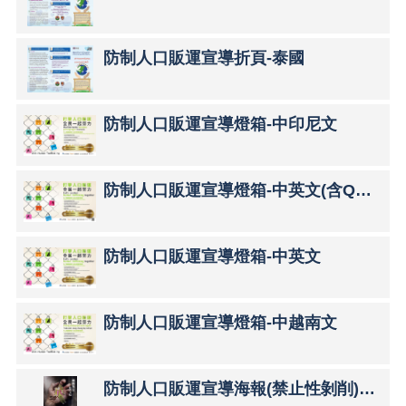
規
章
宣
防制人口販運宣導折頁-泰國
導
文
宣
防制人口販運宣導燈箱-中印尼文
數
位
學
防制人口販運宣導燈箱-中英文(含QRcord)
習
課
程
防制人口販運宣導燈箱-中英文
相
關
連
防制人口販運宣導燈箱-中越南文
結
消
除
防制人口販運宣導海報(禁止性剝削)中文