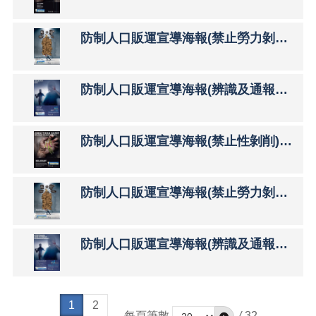
一
切
形
防制人口販運宣導海報(禁止勞力剝削)中文
式
種
族
防制人口販運宣導海報(辨識及通報專線)中文
歧
視
國
際
防制人口販運宣導海報(禁止性剝削)印尼文
公
約
(ICERD)
專
防制人口販運宣導海報(禁止勞力剝削)印尼文
區
English
防制人口販運宣導海報(辨識及通報專線)印尼文
Tiếng
Việt
Bahasa
1
2
每頁筆數
/
32