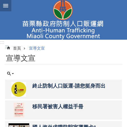
跳到主要內容區塊
進
階
搜
尋
:::
:::
首頁
宣導文宣
新
宣導文宣
聞
焦
點
認
終止防制人口販運-請您挺身而出
識
人
口
販
移民署被害人權益手冊
運
查