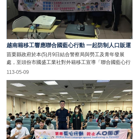
規
警察局：110 【如何申請苗栗縣政府外籍人士宣導團到廠
章
實施宣導？】 申請窗口： (一)勞青處：受理以外籍移工、
宣
其聘僱單位及仲介公司職員為宣導對象之申請。聯絡電
導
話：037-559245。 (二)警察局：受理外籍學生及其所屬學
文
校為宣導對象之申請。聯絡電話：037-356950。 (三)農業
宣
處：受理以外籍漁工、其聘僱單位及仲介公司職員為宣導
越南籍移工響應聯合國藍心行動 一起防制人口販運
數
對象之申請。聯絡電話：037-559763。 #苗栗縣政府外籍
苗栗縣政府於本(5)月9日結合警察局與勞工及青年發展
位
人士宣導團 #防制人口販運藍心行動BlueHeartCampaign
處，至頭份市國盛工業社對外籍移工宣導「聯合國藍心行
學
#苗栗縣政府防制人口販運網 https://reurl.cc/9E9GAn
習
動」、「人口販運案件檢舉專線」以及「反詐騙」宣導，
113-05-09
#LINE官方帳號貓裏捍衛藍心最前
課
並於現場發送宣導折頁！ 藍心，即是防制人口販運的心。
線 http://line.me/ti/p/@122wszsv
程
藍心行動的目標為喚起全球各地的防制人口販運意識，並
動員國際組織、政府、民間社團或私人機構的資源，一起
相
防制人口販運的發生！ 【人口販運案件檢舉及被害人保護
關
連
24小時免費專線】 1. 勞動部：1955外籍勞工及雇主多國
結
語言諮詢保護專線(提供中、英、越、印、泰等5種語言) 2.
移民署：02-2388-3095 (我想爸爸，響鈴救我，人口販運
消
案件檢舉專線) 3. 警察局：110 【如何申請苗栗縣政府外
除