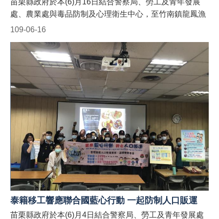
苗栗縣政府於本(6)月16日結合警察局、勞工及青年發展
們都是異鄉人 #防制人口販運藍心行動
處、農業處與毒品防制及心理衛生中心，至竹南鎮龍鳳漁
BlueHeartCampaign #苗栗縣政府防制人口販運
港南龍區漁會辦事處針對縣內聘僱外籍漁工宣導「聯合國
109-06-16
網 https://reurl.cc/9E9GAn #LINE官方帳號貓裏捍衛藍心
藍心行動」、人口販運案件檢舉專線、移工在臺易觸犯刑
最前線 http://line.me/ti/p/@122wszsv
事法令(酒駕、毒品、詐欺等)及騎乘電動自行車新制規
定，並於現場發送宣導折頁！ 藍心，即是防制人口販運的
心。藍心行動的目標為喚起全球各地的防制人口販運意
識，並動員國際組織、政府、民間社團或私人機構的資
源，一起防制人口販運的發生！ 【人口販運案件檢舉及被
害人保護24小時免費專線】 1. 勞動部：1955外籍勞工及
雇主多國語言諮詢保護專線(提供中、英、越、印、泰等5
種語言) 2. 移民署：02-2388-3095 (我想爸爸，響鈴救
我，人口販運案件檢舉專線) 3. 警察局：110 【如何申請
苗栗縣政府外籍移工宣導團到廠實施宣導？】 申請窗口：
(一)勞青處：受理以外籍移工、其聘僱單位及仲介公司職
員為宣導對象之申請。聯絡電話：037-559245。 (二)農業
處：受理以外籍漁工、其聘僱單位及仲介公司職員為宣導
泰籍移工響應聯合國藍心行動 一起防制人口販運
對象之申請。聯絡電話：037-559763。 #苗栗縣政府外籍
苗栗縣政府於本(6)月4日結合警察局、勞工及青年發展處