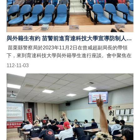
Indonesia
窗口： (一)勞青處：受理以外籍移工、其聘僱單位及仲介
公司職員為宣導對象之申請。聯絡電話：037-559245。
ภาษา
(二)警察局：受理外籍學生及其所屬學校為宣導對象之申
ไทย
請。聯絡電話：037-356950。 (二)農業處：受理以外籍漁
網
工、其聘僱單位及仲介公司職員為宣導對象之申請。聯絡
與外籍生有約 苗警前進育達科技大學宣導防制人口販運
站
電話：037-559763。 #苗栗縣政府外籍人士宣導團 #防制
導
苗栗縣警察局於2023年11月2日在曾咸超副局長的帶領
人口販運藍心行動BlueHeartCampaign #苗栗縣政府防制
覽
下，來到育達科技大學與外籍學生進行座談。會中聚焦在
人口販運網 https://reurl.cc/9E9GAn #LINE官方帳號貓裏
外籍學生的人身安全、防制人口販運宣導及犯罪預防宣
回
112-11-03
捍衛藍心最前線 http://line.me/ti/p/@122wszsv
首
導，與會的學生都是10月份剛從越南來臺就讀的大學新鮮
頁
人，對於臺灣的相關規定都還不熟悉，會中大家都聚精會
神的聽講，也熱烈發言提問，座談結束後大家收穫豐富，
隱
滿載而歸。 曾副局長特別提醒在座的外籍學生，外籍學
私
生遭勞力剝削案例時有所聞，如果發覺有異狀，要立即撥
權
打1955或110報案。另外安全問題是家鄉親人最掛心的一
宣
告
件事，希望透過警察局講授的內容，強化大家的自我保護
意識，讓大家在臺灣求學期間，都能平平安安，學成後能
資
返鄉發揮所長。
訊