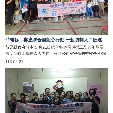
緝
專
區
預
防
宣
導
菲籍移工響應聯合國藍心行動 一起防制人口販運
被
苗栗縣政府於本(5)月21日結合警察局與勞工及青年發展
害
處，至竹南鎮長宏人力仲介有限公司宿舍管理中心對外籍
人
移工宣導「聯合國藍心行動」、「人口販運案件檢舉專
113-05-21
保
線」以及「反詐騙」宣導，並於現場發送宣導折頁！ 藍
護
心，即是防制人口販運的心。藍心行動的目標為喚起全球
影
各地的防制人口販運意識，並動員國際組織、政府、民間
音
社團或私人機構的資源，一起防制人口販運的發生！ 【人
專
口販運案件檢舉及被害人保護24小時免費專線】 1. 勞動
區
部：1955外籍勞工及雇主多國語言諮詢保護專線(提供
法
中、英、越、印、泰等5種語言) 2. 移民署：02-2388-
令
3095 (我想爸爸，響鈴救我，人口販運案件檢舉專線) 3.