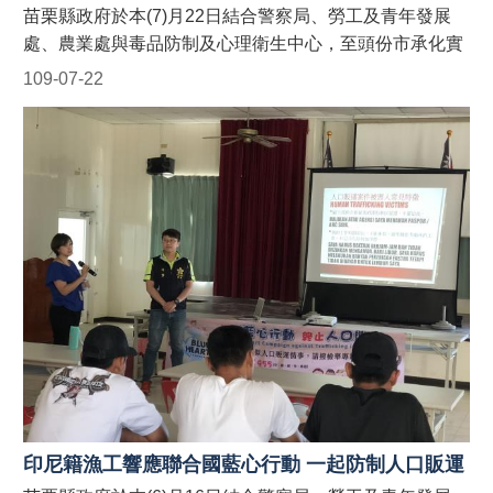
對象之申請。聯絡電話：037-559763。 #苗栗縣政府外籍
苗栗縣政府於本(7)月22日結合警察局、勞工及青年發展
移工宣導團 #防制人口販運藍心行動BlueHeartCampaign
處、農業處與毒品防制及心理衛生中心，至頭份市承化實
#苗栗縣政府防制人口販運網 https://reurl.cc/9E9GAn
業股份有限公司針對縣內聘僱外籍移工宣導「聯合國藍心
109-07-22
#LINE官方帳號貓裏捍衛藍心最前
行動」、人口販運案件檢舉專線、移工在臺易觸犯刑事法
線 http://line.me/ti/p/@122wszsv
令(酒駕、毒品、詐欺等)及騎乘電動自行車等規定，並於
現場發送宣導折頁！ 藍心，即是防制人口販運的心。藍心
行動的目標為喚起全球各地的防制人口販運意識，並動員
國際組織、政府、民間社團或私人機構的資源，一起防制
人口販運的發生！ 【人口販運案件檢舉及被害人保護24小
時免費專線】 1. 勞動部：1955外籍勞工及雇主多國語言
諮詢保護專線(提供中、英、越、印、泰等5種語言) 2. 移
民署：02-2388-3095 (我想爸爸，響鈴救我，人口販運案
件檢舉專線) 3. 警察局：110 【如何申請苗栗縣政府外籍
移工宣導團到廠實施宣導？】 申請窗口： (一)勞青處：受
理以外籍移工、其聘僱單位及仲介公司職員為宣導對象之
申請。聯絡電話：037-559245。 (二)農業處：受理以外籍
漁工、其聘僱單位及仲介公司職員為宣導對象之申請。聯
印尼籍漁工響應聯合國藍心行動 一起防制人口販運
絡電話：037-559763。 #苗栗縣政府外籍移工宣導團 #我