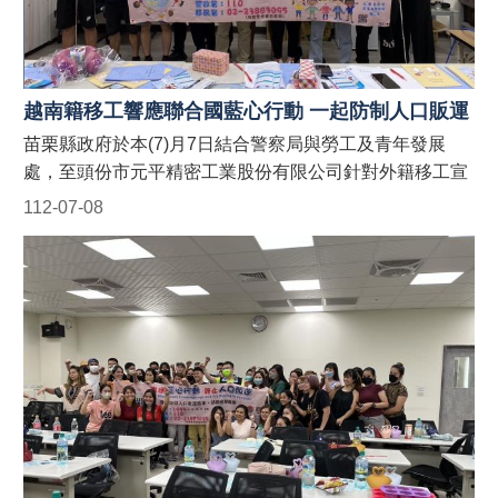
籍移工、其聘僱單位及仲介公司職員為宣導對象之申請。
聯絡電話：037-559245。 (二)農業處：受理以外籍漁工、
其聘僱單位及仲介公司職員為宣導對象之申請。聯絡電
話：037-559763。 #苗栗縣政府外籍人士宣導團 #防制人
越南籍移工響應聯合國藍心行動 一起防制人口販運
口販運藍心行動BlueHeartCampaign #苗栗縣政府防制人
苗栗縣政府於本(7)月7日結合警察局與勞工及青年發展
口販運網 https://reurl.cc/9E9GAn #LINE官方帳號貓裏捍
處，至頭份市元平精密工業股份有限公司針對外籍移工宣
衛藍心最前線 http://line.me/ti/p/@122wszsv
導「聯合國藍心行動」、「人口販運案件檢舉專線」以及
112-07-08
「反詐騙」宣導，並於現場發送宣導折頁！ 藍心，即是防
制人口販運的心。藍心行動的目標為喚起全球各地的防制
人口販運意識，並動員國際組織、政府、民間社團或私人
機構的資源，一起防制人口販運的發生！ 【人口販運案件
檢舉及被害人保護24小時免費專線】 1. 勞動部：1955外
籍勞工及雇主多國語言諮詢保護專線(提供中、英、越、
印、泰等5種語言) 2. 移民署：02-2388-3095 (我想爸爸，
響鈴救我，人口販運案件檢舉專線) 3. 警察局：110 【如
何申請苗栗縣政府外籍人士宣導團到廠實施宣導？】 申請
窗口： (一)勞青處：受理以外籍移工、其聘僱單位及仲介