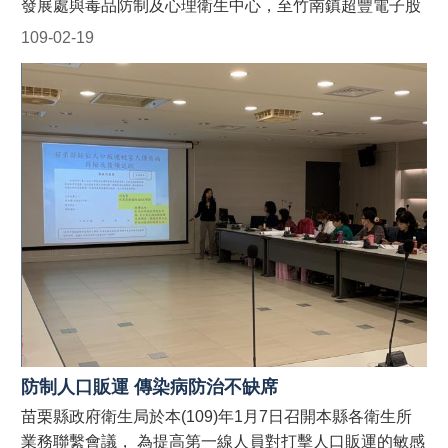
發展處與毒品防制及心理衛生中心，至竹南鎮超豐電子股
販運網 https://reurl.cc/9E9GAn #LINE官方帳號貓裏捍衛
份有限公司宣導「聯合國藍心行動」、人口販運案件檢舉
109-02-19
藍心最前線 http://line.me/ti/p/@122wszsv
專線、移工在臺易觸犯刑事法令(酒駕、毒品、詐欺等)及
騎乘電動自行車新制規定，並於現場發送宣導折頁！ 藍
心，即是防制人口販運的心。藍心行動的目標為喚起全球
各地的防制人口販運意識，並動員國際組織、政府、民間
社團或私人機構的資源，一起防制人口販運的發生！ 【人
口販運案件檢舉及被害人保護24小時免費專線】 1. 勞動
部：1955外籍勞工及雇主多國語言諮詢保護專線(提供
中、英、越、印、泰等5種語言) 2. 移民署：02-2388-
3095 (我想爸爸，響鈴救我，人口販運案件檢舉專線) 3.
警察局：110 【如何申請苗栗縣政府外籍移工宣導團到廠
實施宣導？】 申請窗口： (一)勞青處：受理以外籍移工、
其聘僱單位及仲介公司職員為宣導對象之申請。聯絡電
話：037-559245。 (二)農業處：受理以外籍漁工、其聘僱
單位及仲介公司職員為宣導對象之申請。聯絡電話：037-
防制人口販運 傳染病防治不缺席
559763。
苗栗縣政府衛生局於本(109)年1月7日召開本縣各衛生所
業務聯繫會議， 為提高第一線人員對打擊人口販運的敏感