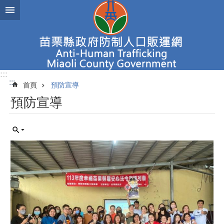
跳到主要內容區塊
進
階
搜
尋
:::
:::
首頁
預防宣導
新
預防宣導
聞
焦
點
認
識
人
口
販
運
查