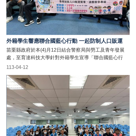
一
籍人士宣導團到廠實施宣導？】 申請窗口： (一)勞青處：
切
受理以外籍移工、其聘僱單位及仲介公司職員為宣導對象
形
之申請。聯絡電話：037-559245。 (二)警察局：受理外籍
式
學生及其所屬學校為宣導對象之申請。聯絡電話：037-
種
356950。 (三)農業處：受理以外籍漁工、其聘僱單位及仲
族
歧
介公司職員為宣導對象之申請。聯絡電話：037-559763。
外籍學生響應聯合國藍心行動 一起防制人口販運
視
#苗栗縣政府外籍人士宣導團 #防制人口販運藍心行動
苗栗縣政府於本(4)月12日結合警察局與勞工及青年發展
國
BlueHeartCampaign #苗栗縣政府防制人口販運
處，至育達科技大學針對外籍學生宣導「聯合國藍心行
際
網 https://reurl.cc/9E9GAn #LINE官方帳號貓裏捍衛藍心
公
動」、「人口販運案件檢舉專線」、「反詐騙」以及「人
113-04-12
最前線 http://line.me/ti/p/@122wszsv
約
身安全」相關法令，並於現場發送宣導小卡！ 藍心，即是
(ICERD)
防制人口販運的心。藍心行動的目標為喚起全球各地的防
專
制人口販運意識，並動員國際組織、政府、民間社團或私
區
人機構的資源，一起防制人口販運的發生！ 【人口販運案
件檢舉及被害人保護24小時免費專線】 1. 勞動部：1955
English
外籍勞工及雇主多國語言諮詢保護專線(提供中、英、越、
Tiếng
印、泰等5種語言) 2. 移民署：02-2388-3095 (我想爸爸，
Việt
響鈴救我，人口販運案件檢舉專線) 3. 警察局：110 【如
Bahasa
何申請苗栗縣政府外籍人士宣導團到廠實施宣導？】 申請