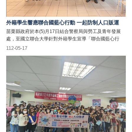
請。聯絡電話：037-559245。 (二)農業處：受理以外籍漁
工、其聘僱單位及仲介公司職員為宣導對象之申請。聯絡
電話：037-559763。 #苗栗縣政府外籍人士宣導團 #防制
外籍學生響應聯合國藍心行動 一起防制人口販運
人口販運藍心行動BlueHeartCampaign #苗栗縣政府防制
苗栗縣政府於本(5)月17日結合警察局與勞工及青年發展
人口販運網 https://reurl.cc/9E9GAn #LINE官方帳號貓裏
處，至國立聯合大學針對外籍學生宣導「聯合國藍心行
捍衛藍心最前線 http://line.me/ti/p/@122wszsv
動」、「人口販運案件檢舉專線」、「反詐騙」以及「萬
112-05-17
安46號演習」防空避難與人車管制等規定，並於現場發送
宣導折頁！ 藍心，即是防制人口販運的心。藍心行動的目
標為喚起全球各地的防制人口販運意識，並動員國際組
織、政府、民間社團或私人機構的資源，一起防制人口販
運的發生！ 【人口販運案件檢舉及被害人保護24小時免費
專線】 1. 勞動部：1955外籍勞工及雇主多國語言諮詢保
護專線(提供中、英、越、印、泰等5種語言) 2. 移民署：
02-2388-3095 (我想爸爸，響鈴救我，人口販運案件檢舉
專線) 3. 警察局：110 【如何申請苗栗縣政府外籍人士宣
導團到廠實施宣導？】 申請窗口： (一)勞青處：受理以外
籍移工、其聘僱單位及仲介公司職員為宣導對象之申請。