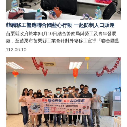
公司職員為宣導對象之申請。聯絡電話：037-559245。
(二)農業處：受理以外籍漁工、其聘僱單位及仲介公司職
員為宣導對象之申請。聯絡電話：037-559763。 #苗栗縣
政府外籍人士宣導團 #防制人口販運藍心行動
菲籍移工響應聯合國藍心行動 一起防制人口販運
BlueHeartCampaign #苗栗縣政府防制人口販運
苗栗縣政府於本(6)月10日結合警察局與勞工及青年發展
網 https://reurl.cc/9E9GAn #LINE官方帳號貓裏捍衛藍心
處，至苗栗市苗栗縣工業會針對外籍移工宣導「聯合國藍
最前線 http://line.me/ti/p/@122wszsv
心行動」、「人口販運案件檢舉專線」、「反詐騙」以及
112-06-10
「萬安46號演習」防空避難與人車管制等規定，並於現場
發送宣導折頁！ 藍心，即是防制人口販運的心。藍心行動
的目標為喚起全球各地的防制人口販運意識，並動員國際
組織、政府、民間社團或私人機構的資源，一起防制人口
販運的發生！ 【人口販運案件檢舉及被害人保護24小時免
費專線】 1. 勞動部：1955外籍勞工及雇主多國語言諮詢
保護專線(提供中、英、越、印、泰等5種語言) 2. 移民
署：02-2388-3095 (我想爸爸，響鈴救我，人口販運案件
檢舉專線) 3. 警察局：110 【如何申請苗栗縣政府外籍人
士宣導團到廠實施宣導？】 申請窗口： (一)勞青處：受理
以外籍移工、其聘僱單位及仲介公司職員為宣導對象之申