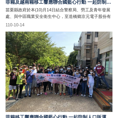
#苗栗縣政府外籍移工宣導團 #防制人口販運藍心行動
菲籍及越南籍移工響應聯合國藍心行動 一起防制人口販運
BlueHeartCampaign #苗栗縣政府防制人口販運
苗栗縣政府於本(10)月14日結合警察局、勞工及青年發展
網 https://reurl.cc/9E9GAn #LINE官方帳號貓裏捍衛藍心
處、與中區職業安全衛生中心，至造橋鄉京元電子股份有
最前線 http://line.me/ti/p/@122wszsv
限公司移工宿舍針對縣內聘僱外籍移工宣導「聯合國藍心
110-10-14
行動」、「人口販運案件檢舉專線」、「反詐騙」及「職
業安全」等規定，並於現場發送宣導折頁！ 藍心，即是防
制人口販運的心。藍心行動的目標為喚起全球各地的防制
人口販運意識，並動員國際組織、政府、民間社團或私人
機構的資源，一起防制人口販運的發生！ 【人口販運案件
檢舉及被害人保護24小時免費專線】 1. 勞動部：1955外
籍勞工及雇主多國語言諮詢保護專線(提供中、英、越、
印、泰等5種語言) 2. 移民署：02-2388-3095 (我想爸爸，
響鈴救我，人口販運案件檢舉專線) 3. 警察局：110 【如
何申請苗栗縣政府外籍移工宣導團到廠實施宣導？】 申請
窗口： (一)勞青處：受理以外籍移工、其聘僱單位及仲介
公司職員為宣導對象之申請。聯絡電話：037-559245。
(二)農業處：受理以外籍漁工、其聘僱單位及仲介公司職
員為宣導對象之申請。聯絡電話：037-559763。 #苗栗縣
菲籍移工響應聯合國藍心行動 一起防制人口販運