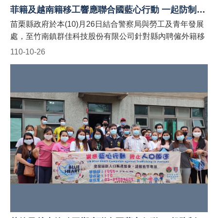
對象之申請。聯絡電話：037-559763。 #苗栗縣政府外籍
菲籍及越南籍移工響應聯合國藍心行動 一起防制人口販運
人士宣導團 #防制人口販運藍心行動BlueHeartCampaign
苗栗縣政府於本(10)月26日結合警察局與勞工及青年發展
#苗栗縣政府防制人口販運網 https://reurl.cc/9E9GAn
處，至竹南鎮群佳科技股份有限公司針對縣內聘僱外籍移
#LINE官方帳號貓裏捍衛藍心最前
工宣導「聯合國藍心行動」、「人口販運案件檢舉專線」
110-10-26
線 http://line.me/ti/p/@122wszsv
及「反詐騙」等規定，並於現場發送宣導折頁！ 藍心，即
是防制人口販運的心。藍心行動的目標為喚起全球各地的
防制人口販運意識，並動員國際組織、政府、民間社團或
私人機構的資源，一起防制人口販運的發生！ 【人口販運
案件檢舉及被害人保護24小時免費專線】 1. 勞動部：
1955外籍勞工及雇主多國語言諮詢保護專線(提供中、
英、越、印、泰等5種語言) 2. 移民署：02-2388-3095 (我
想爸爸，響鈴救我，人口販運案件檢舉專線) 3. 警察局：
110 【如何申請苗栗縣政府外籍移工宣導團到廠實施宣
導？】 申請窗口： (一)勞青處：受理以外籍移工、其聘僱
單位及仲介公司職員為宣導對象之申請。聯絡電話：037-
559245。 (二)農業處：受理以外籍漁工、其聘僱單位及仲
介公司職員為宣導對象之申請。聯絡電話：037-559763。