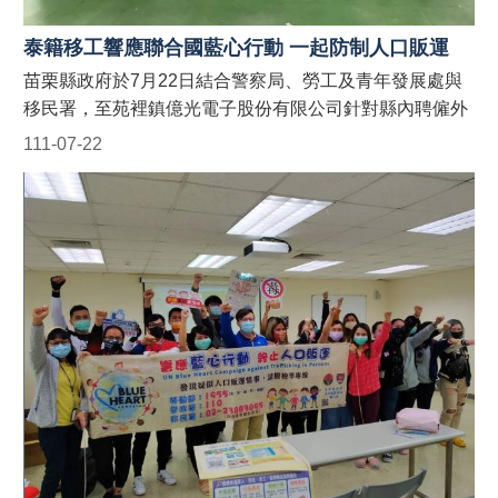
處：受理以外籍漁工、其聘僱單位及仲介公司職員為宣導
對象之申請。聯絡電話：037-559763。 #苗栗縣政府外籍
泰籍移工響應聯合國藍心行動 一起防制人口販運
人士宣導團 #防制人口販運藍心行動BlueHeartCampaign
苗栗縣政府於7月22日結合警察局、勞工及青年發展處與
#苗栗縣政府防制人口販運網 https://reurl.cc/9E9GAn
移民署，至苑裡鎮億光電子股份有限公司針對縣內聘僱外
#LINE官方帳號貓裏捍衛藍心最前
籍移工宣導「聯合國藍心行動」、「常見人口販運被害人
111-07-22
線 http://line.me/ti/p/@122wszsv
特徵」、「微型電動二輪車新規」及「反詐騙」等規定，
並於現場發送宣導折頁！ 藍心，即是防制人口販運的心。
藍心行動的目標為喚起全球各地的防制人口販運意識，並
動員國際組織、政府、民間社團或私人機構的資源，一起
防制人口販運的發生！ 【人口販運案件檢舉及被害人保護
24小時免費專線】 1. 勞動部：1955外籍移工及雇主多國
語言諮詢保護專線(提供中、英、越、印、泰等5種語言) 2.
移民署：02-2388-3095 (我想爸爸，響鈴救我，人口販運
案件檢舉專線) 3. 警察局：110 【如何申請苗栗縣政府外
籍人士宣導團到廠實施宣導？】 申請窗口： (一)勞青處：
受理以外籍移工、其聘僱單位及仲介公司職員為宣導對象
之申請。聯絡電話：037-559245。 (二)農業處：受理以外
籍漁工、其聘僱單位及仲介公司職員為宣導對象之申請。