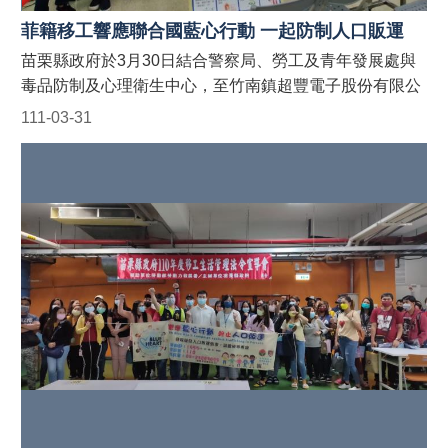
聯絡電話：037-559763。 #苗栗縣政府外籍人士宣導團 #
菲籍移工響應聯合國藍心行動 一起防制人口販運
防制人口販運藍心行動BlueHeartCampaign #苗栗縣政府
苗栗縣政府於3月30日結合警察局、勞工及青年發展處與
防制人口販運網 https://reurl.cc/9E9GAn #LINE官方帳號
毒品防制及心理衛生中心，至竹南鎮超豐電子股份有限公
貓裏捍衛藍心最前線 http://line.me/ti/p/@122wszsv
司針對縣內聘僱外籍移工宣導「聯合國藍心行動」、「人
111-03-31
口販運案件檢舉專線」、「反詐騙」及「反毒品」等規
定，並於現場發送宣導折頁！ 藍心，即是防制人口販運的
心。藍心行動的目標為喚起全球各地的防制人口販運意
識，並動員國際組織、政府、民間社團或私人機構的資
源，一起防制人口販運的發生！ 【人口販運案件檢舉及被
害人保護24小時免費專線】 1. 勞動部：1955外籍勞工及
雇主多國語言諮詢保護專線(提供中、英、越、印、泰等5
種語言) 2. 移民署：02-2388-3095 (我想爸爸，響鈴救
我，人口販運案件檢舉專線) 3. 警察局：110 【如何申請
苗栗縣政府外籍移工宣導團到廠實施宣導？】 申請窗口：
(一)勞青處：受理以外籍移工、其聘僱單位及仲介公司職
員為宣導對象之申請。聯絡電話：037-559245。 (二)農業
處：受理以外籍漁工、其聘僱單位及仲介公司職員為宣導