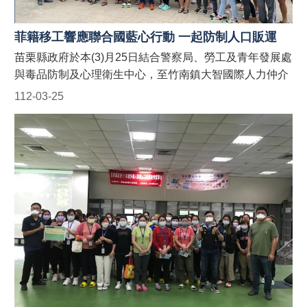
處：受理以外籍漁工、其聘僱單位及仲介公司職員為宣導
對象之申請。聯絡電話：037-559763。 #苗栗縣政府外籍
菲籍移工響應聯合國藍心行動 一起防制人口販運
人士宣導團 #防制人口販運藍心行動BlueHeartCampaign
苗栗縣政府於本(3)月25日結合警察局、勞工及青年發展處
#苗栗縣政府防制人口販運網 https://reurl.cc/9E9GAn
與毒品防制及心理衛生中心，至竹南鎮大智國際人力仲介
#LINE官方帳號貓裏捍衛藍心最前
有限公司移工宿舍針對縣內聘僱外籍移工宣導「聯合國藍
112-03-25
線 http://line.me/ti/p/@122wszsv
心行動」、「人口販運案件檢舉專線」及「反詐騙」等規
定，並於現場發送宣導折頁！ 藍心，即是防制人口販運的
心。藍心行動的目標為喚起全球各地的防制人口販運意
識，並動員國際組織、政府、民間社團或私人機構的資
源，一起防制人口販運的發生！ 【人口販運案件檢舉及被
害人保護24小時免費專線】 1. 勞動部：1955外籍勞工及
雇主多國語言諮詢保護專線(提供中、英、越、印、泰等5
種語言) 2. 移民署：02-2388-3095 (我想爸爸，響鈴救
我，人口販運案件檢舉專線) 3. 警察局：110 【如何申請
苗栗縣政府外籍人士宣導團到廠實施宣導？】 申請窗口：
(一)勞青處：受理以外籍移工、其聘僱單位及仲介公司職
員為宣導對象之申請。聯絡電話：037-559245。 (二)農業