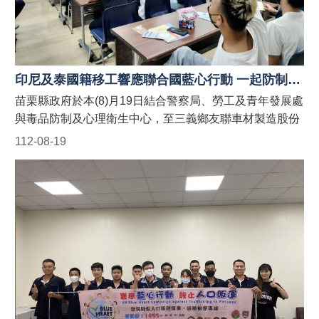
安
全
政
策
印尼及泰國籍移工響應聯合國藍心行動 一起防制人口販運
政
府
苗栗縣政府於本(8)月19日結合警察局、勞工及青年發展處
網
與毒品防制及心理衛生中心，至三義鄉友聯車材製造股份
站
有限公司針對外籍移工宣導「聯合國藍心行動」、「人口
資
112-08-19
料
販運案件檢舉專線」以及「反詐騙」宣導，並於現場發送
開
宣導折頁！ 藍心，即是防制人口販運的心。藍心行動的目
放
標為喚起全球各地的防制人口販運意識，並動員國際組
宣
織、政府、民間社團或私人機構的資源，一起防制人口販
告
運的發生！ 【人口販運案件檢舉及被害人保護24小時免費
專線】 1. 勞動部：1955外籍勞工及雇主多國語言諮詢保
護專線(提供中、英、越、印、泰等5種語言) 2. 移民署：
02-2388-3095 (我想爸爸，響鈴救我，人口販運案件檢舉
專線) 3. 警察局：110 【如何申請苗栗縣政府外籍人士宣
導團到廠實施宣導？】 申請窗口： (一)勞青處：受理以外