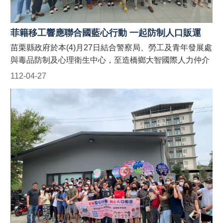
聯絡電話：037-559245。 (二)農業處：受理以外籍漁工、
其聘僱單位及仲介公司職員為宣導對象之申請。聯絡電
話：037-559763。 #苗栗縣政府外籍人士宣導團 #防制人
菲籍移工響應聯合國藍心行動 一起防制人口販運
口販運藍心行動BlueHeartCampaign #苗栗縣政府防制人
苗栗縣政府於本(4)月27日結合警察局、勞工及青年發展處
口販運網 https://reurl.cc/9E9GAn #LINE官方帳號貓裏捍
與毒品防制及心理衛生中心，至造橋鄉大智國際人力仲介
衛藍心最前線 http://line.me/ti/p/@122wszsv
有限公司移工宿舍針對縣內聘僱外籍移工宣導「聯合國藍
112-04-27
心行動」、「人口販運案件檢舉專線」及「反詐騙」等規
定，並於現場發送宣導折頁！ 藍心，即是防制人口販運的
心。藍心行動的目標為喚起全球各地的防制人口販運意
識，並動員國際組織、政府、民間社團或私人機構的資
源，一起防制人口販運的發生！ 【人口販運案件檢舉及被
害人保護24小時免費專線】 1. 勞動部：1955外籍勞工及
雇主多國語言諮詢保護專線(提供中、英、越、印、泰等5
種語言) 2. 移民署：02-2388-3095 (我想爸爸，響鈴救
我，人口販運案件檢舉專線) 3. 警察局：110 【如何申請
苗栗縣政府外籍人士宣導團到廠實施宣導？】 申請窗口：
(一)勞青處：受理以外籍移工、其聘僱單位及仲介公司職
員為宣導對象之申請。聯絡電話：037-559245。 (二)農業