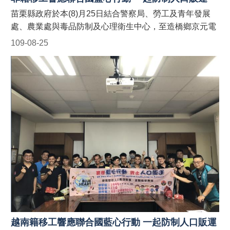
政府外籍移工宣導團 #防制人口販運藍心行動
苗栗縣政府於本(8)月25日結合警察局、勞工及青年發展
BlueHeartCampaign #苗栗縣政府防制人口販運
處、農業處與毒品防制及心理衛生中心，至造橋鄉京元電
網 https://reurl.cc/9E9GAn #LINE官方帳號貓裏捍衛藍心
子股份有限公司移工宿舍針對縣內聘僱外籍移工宣導「聯
109-08-25
最前線 http://line.me/ti/p/@122wszsv
合國藍心行動」、人口販運案件檢舉專線、移工在臺易觸
犯刑事法令(酒駕、毒品、詐欺等)及騎乘電動自行車等規
定，並於現場發送宣導折頁！ 藍心，即是防制人口販運的
心。藍心行動的目標為喚起全球各地的防制人口販運意
識，並動員國際組織、政府、民間社團或私人機構的資
源，一起防制人口販運的發生！ 【人口販運案件檢舉及被
害人保護24小時免費專線】 1. 勞動部：1955外籍勞工及
雇主多國語言諮詢保護專線(提供中、英、越、印、泰等5
種語言) 2. 移民署：02-2388-3095 (我想爸爸，響鈴救
我，人口販運案件檢舉專線) 3. 警察局：110 【如何申請
苗栗縣政府外籍移工宣導團到廠實施宣導？】 申請窗口：
(一)勞青處：受理以外籍移工、其聘僱單位及仲介公司職
員為宣導對象之申請。聯絡電話：037-559245。 (二)農業
處：受理以外籍漁工、其聘僱單位及仲介公司職員為宣導
越南籍移工響應聯合國藍心行動 一起防制人口販運