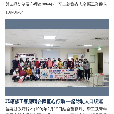
移工宣導團 #我們都是異鄉人 #防制人口販運藍心行動
與毒品防制及心理衛生中心，至三義鄉青志金屬工業股份
BlueHeartCampaign #苗栗縣政府防制人口販運
有限公司宣導「聯合國藍心行動」、人口販運案件檢舉專
109-06-04
網 https://reurl.cc/9E9GAn #LINE官方帳號貓裏捍衛藍心
線、移工在臺易觸犯刑事法令(酒駕、毒品、詐欺等)及騎
最前線 http://line.me/ti/p/@122wszsv
乘電動自行車新制規定，並於現場發送宣導折頁！ 藍心，
即是防制人口販運的心。藍心行動的目標為喚起全球各地
的防制人口販運意識，並動員國際組織、政府、民間社團
或私人機構的資源，一起防制人口販運的發生！ 【人口販
運案件檢舉及被害人保護24小時免費專線】 1. 勞動部：
1955外籍勞工及雇主多國語言諮詢保護專線(提供中、
英、越、印、泰等5種語言) 2. 移民署：02-2388-3095 (我
想爸爸，響鈴救我，人口販運案件檢舉專線) 3. 警察局：
110 【如何申請苗栗縣政府外籍移工宣導團到廠實施宣
導？】 申請窗口： (一)勞青處：受理以外籍移工、其聘僱
單位及仲介公司職員為宣導對象之申請。聯絡電話：037-
559245。 (二)農業處：受理以外籍漁工、其聘僱單位及仲
介公司職員為宣導對象之申請。聯絡電話：037-559763。
菲籍移工響應聯合國藍心行動 一起防制人口販運
#苗栗縣政府外籍移工宣導團 #我們都是異鄉人 #防制人口
苗栗縣政府於本(109)年2月19日結合警察局、勞工及青年
販運藍心行動BlueHeartCampaign #苗栗縣政府防制人口