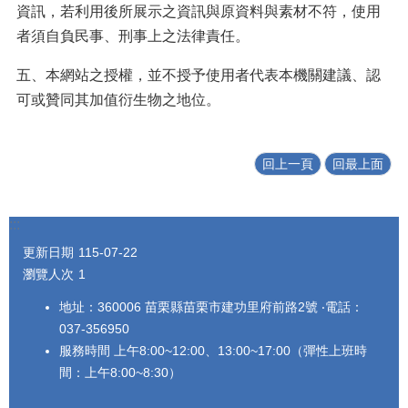
規
資訊，若利用後所展示之資訊與原資料與素材不符，使用
章
者須自負民事、刑事上之法律責任。
宣
導
五、本網站之授權，並不授予使用者代表本機關建議、認
文
可或贊同其加值衍生物之地位。
宣
數
回上一頁
回最上面
位
學
習
:::
課
程
更新日期
115-07-22
瀏覽人次
1
相
關
地址：360006 苗栗縣苗栗市建功里府前路2號 ‧電話：
連
037-356950
結
服務時間 上午8:00~12:00、13:00~17:00（彈性上班時
消
間：上午8:00~8:30）
除