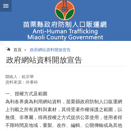
跳到主要內容區塊
進
階
搜
尋
:::
:::
首頁
政府網站資料開放宣告
新
政府網站資料開放宣告
聞
焦
點
聯絡人：粘宗華
資料來源：外事科
認
識
一、授權方式及範圍
人
為利各界廣為利用網站資料，苗栗縣政府防制人口販運網
口
販
上刊載之所有資料與素材，其得受著作權保護之範圍，以
運
無償、非專屬，得再授權之方式提供公眾使用，使用者得
不限時間及地域，重製、改作、編輯、公開傳輸或為其他
查