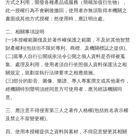
緝
方式之利用，開發各種產品或服務（簡稱加值衍生物），
專
此一授權行為不會嗣後撤回，使用者亦無須取得本機關之
區
書面或其他方式授權；然使用時，應註明出處。
預
二、相關事項說明
防
宣
(一)本授權範圍僅及於著作權保護之範圍，不及於其他智慧
導
財產權利(包括但不限於專利、商標、及機關標誌之提供)。
被
(二)當事人自行公開或依法令公開之個人資料是否得被蒐
害
集、處理及利用，使用者須自行依照個人資料保護法之相
人
關規定，規劃並執行法律要求之相應措施。
保
(三)部分的影音、圖像、樂譜、專人專案撰文或其他著作，
護
經機關特別聲明須經同意方可使用者，應另經該機關同
影
意。
音
專
三、應注意不得侵害第三人之著作人格權(包括姓名表示權
區
及禁止不當變更權)。
法
令
四、使用本授權提供之資料與素材，不得惡意變更其相關