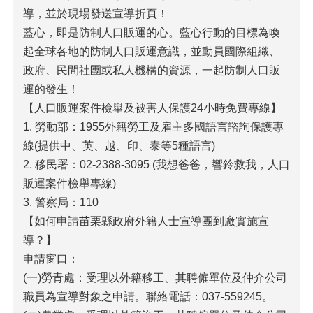
緝
導，並於現場發送宣導折頁！
專
區
藍心，即是防制人口販運的心。藍心行動的目標為喚
起全球各地的防制人口販運意識，並動員國際組織、
預
政府、民間社團或私人機構的資源，一起防制人口販
防
宣
運的發生！
導
【人口販運案件檢舉及被害人保護24小時免費專線】
1. 勞動部：1955外籍勞工及雇主多國語言諮詢保護專
被
害
線(提供中、英、越、印、泰等5種語言)
人
2. 移民署：02-2388-3095 (我想爸爸，響鈴救我，人口
保
販運案件檢舉專線)
護
3. 警察局：110
影
【如何申請苗栗縣政府外籍人士宣導團到廠實施宣
音
導？】
專
區
申請窗口：
(一)勞青處：受理以外籍移工、其聘僱單位及仲介公司
法
職員為宣導對象之申請。聯絡電話：037-559245。
令