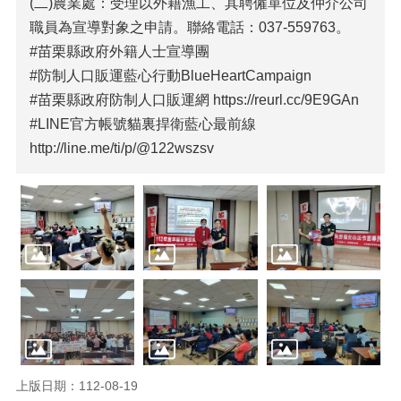
規
(二)農業處：受理以外籍漁工、其聘僱單位及仲介公司
章
職員為宣導對象之申請。聯絡電話：037-559763。
#苗栗縣政府外籍人士宣導團
宣
導
#防制人口販運藍心行動BlueHeartCampaign
文
#苗栗縣政府防制人口販運網 https://reurl.cc/9E9GAn
宣
#LINE官方帳號貓裏捍衛藍心最前線
數
http://line.me/ti/p/@122wszsv
位
學
習
課
程
相
關
連
結
消
除
上版日期：112-08-19