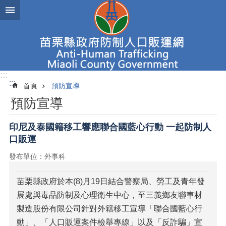
跳到主要內容區塊
進
階
搜
尋
:::
:::
首頁
預防宣導
新
預防宣導
聞
焦
點
印尼及泰國籍移工響應聯合國藍心行動 一起防制人
口販運
認
識
發布單位：外事科
人
口
苗栗縣政府於本(8)月19日結合警察局、勞工及青年發
販
展處與毒品防制及心理衛生中心，至三義鄉友聯車材
運
製造股份有限公司針對外籍移工宣導「聯合國藍心行
查
動」、「人口販運案件檢舉專線」以及「反詐騙」宣