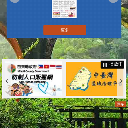
更多
播放中
更多