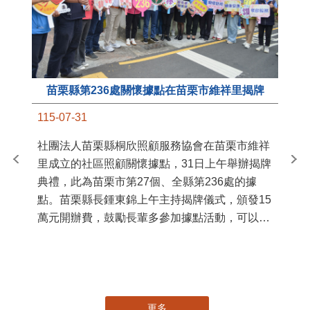
苗栗縣第236處關懷據點在苗栗市維祥里揭牌
11
115-07-31
國
社團法人苗栗縣桐欣照顧服務協會在苗栗市維祥
苗
里成立的社區照顧關懷據點，31日上午舉辦揭牌
署
典禮，此為苗栗市第27個、全縣第236處的據
作
點。苗栗縣長鍾東錦上午主持揭牌儀式，頒發15
縣
萬元開辦費，鼓勵長輩多參加據點活動，可以更
手
加健康、長壽。 坐落於苗栗市維祥里光華街89
號的社區照顧關懷據點，今 ...
更多