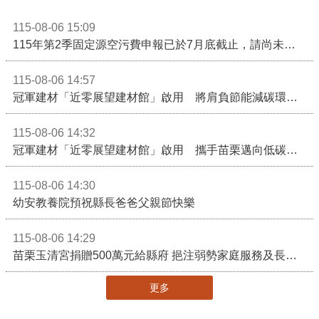
115-08-06 15:09
115年第2季固定源空污費申報已於7月底截止，請尚未申報公私場所儘速完成申繳，以免面臨滯納金及罰鍰!
115-08-06 14:57
冠軍建材「近零展望建材館」啟用 將肩負節能減碳環境教育重任
115-08-06 14:32
冠軍建材「近零展望建材館」啟用 攜手苗栗邁向低碳建築新未來
115-08-06 14:30
幼安教養院預祝縣長爸爸父親節快樂
115-08-06 14:29
苗栗玉清宮捐贈500萬元給縣府 挹注弱勢家庭服務及長照醫療資源
更多