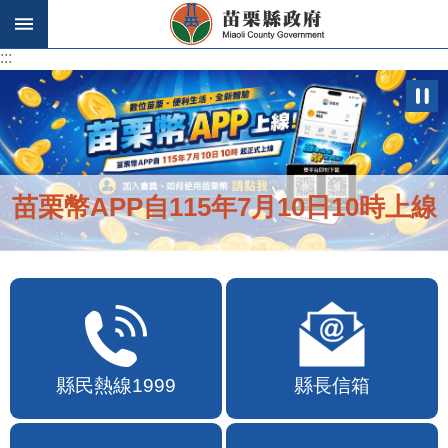
跳到主要內容區塊
:::
:::
苗栗幣APP自115年7月10日10時上線
縣民熱線1999
縣長信箱