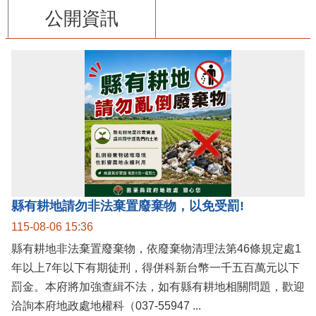
公開資訊
縣有耕地請勿非法棄置廢棄物，以免受罰!
115-08-06 15:36
縣有耕地非法棄置廢棄物，依廢棄物清理法第46條規定處1
年以上7年以下有期徒刑，得併科新台幣一千五百萬元以下
罰金。本府將加強查緝不法，如有縣有耕地相關問題，歡迎
洽詢本府地政處地權科（037-55947 ...