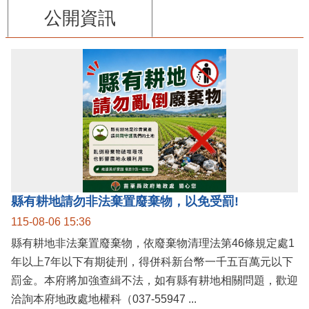
公開資訊
縣有耕地請勿非法棄置廢棄物，以免受罰!
115-08-06 15:36
縣有耕地非法棄置廢棄物，依廢棄物清理法第46條規定處1
年以上7年以下有期徒刑，得併科新台幣一千五百萬元以下
罰金。本府將加強查緝不法，如有縣有耕地相關問題，歡迎
洽詢本府地政處地權科（037-55947 ...