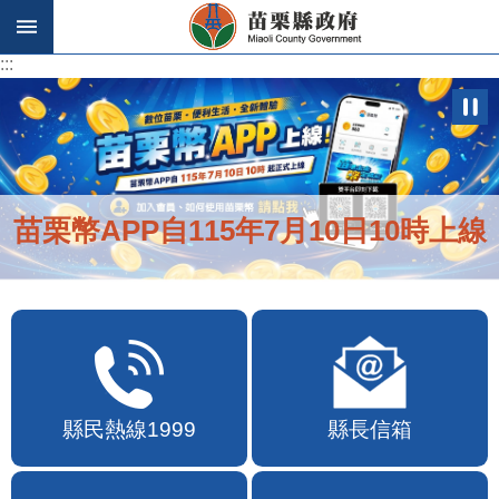
跳到主要內容區塊
:::
:::
苗栗幣APP自115年7月10日10時上線
縣民熱線1999
縣長信箱