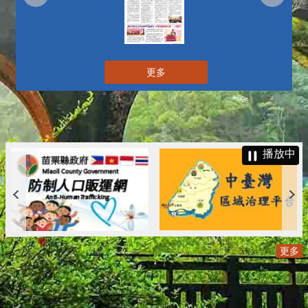
更多
播放中
更多