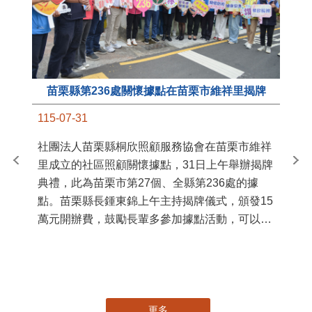
苗栗縣第236處關懷據點在苗栗市維祥里揭牌
11
115-07-31
國
社團法人苗栗縣桐欣照顧服務協會在苗栗市維祥
苗
里成立的社區照顧關懷據點，31日上午舉辦揭牌
署
典禮，此為苗栗市第27個、全縣第236處的據
作
點。苗栗縣長鍾東錦上午主持揭牌儀式，頒發15
縣
萬元開辦費，鼓勵長輩多參加據點活動，可以更
手
加健康、長壽。 坐落於苗栗市維祥里光華街89
號的社區照顧關懷據點，今 ...
更多