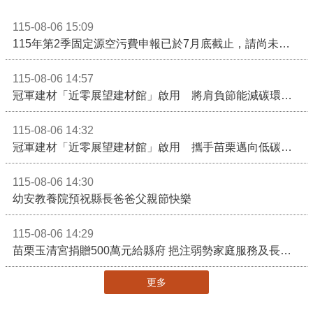
115-08-06 15:09
115年第2季固定源空污費申報已於7月底截止，請尚未申報公私場所儘速完成申繳，以免面臨滯納金及罰鍰!
115-08-06 14:57
冠軍建材「近零展望建材館」啟用 將肩負節能減碳環境教育重任
115-08-06 14:32
冠軍建材「近零展望建材館」啟用 攜手苗栗邁向低碳建築新未來
115-08-06 14:30
幼安教養院預祝縣長爸爸父親節快樂
115-08-06 14:29
苗栗玉清宮捐贈500萬元給縣府 挹注弱勢家庭服務及長照醫療資源
更多