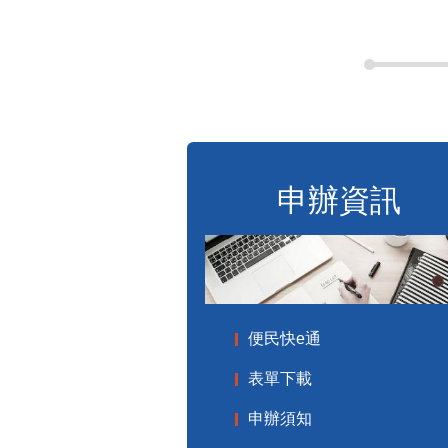
申辦資訊
便民快e通
表單下載
申辦須知