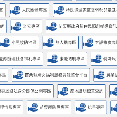
臺
人民團體專區
特殊境遇家庭暨弱勢兒童及
網
道安專區
苗栗縣政府新住民照顧輔導資訊
小黑蚊防治區
無人機專區
客語推廣專
盈餘辦理社會福利專區
廉能透明專區
特殊境
專區
苗栗縣婦女福利服務資源整合平台
農業
衝突迴避法身分關係公開專區
產地證明標章查詢
管理情形專區
苗栗縣防災專區
抗旱專區