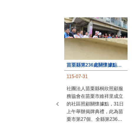
苗栗縣第236處關懷據點在苗栗市維祥里揭牌
115-07-31
社團法人苗栗縣桐欣照顧服
務協會在苗栗市維祥里成立
的社區照顧關懷據點，31日
上午舉辦揭牌典禮，此為苗
栗市第27個、全縣第236處
的據點。苗栗縣長鍾東錦上