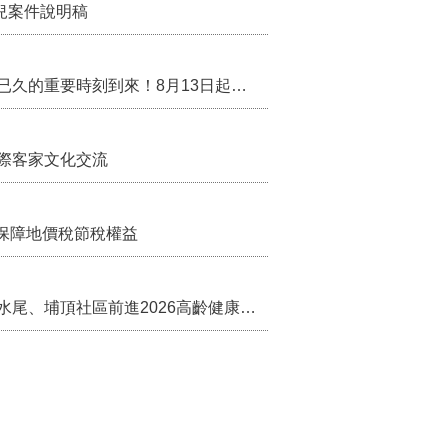
兒案件說明稿
行政院核定西拉雅族為平埔原住民族群 盼望已久的重要時刻到來！8月13日起受理民族成員名冊登記
際客家文化交流
保障地價稅節稅權益
苗栗農村綠色照顧成果登上全國舞台！ 後龍水尾、埔頂社區前進2026高齡健康產業博覽會