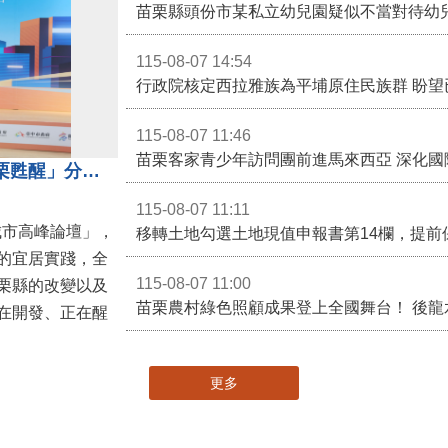
苗栗縣頭份市某私立幼兒園疑似不當對待幼
115-08-07 14:54
115-08-07 11:46
苗栗客家青少年訪問團前進馬來西亞 深化國
苗栗縣長鍾東錦受邀演講 「苗栗甦醒」分享近年轉變
115-08-07 11:11
城市高峰論壇」，
移轉土地勾選土地現值申報書第14欄，提前
的宜居實踐，全
115-08-07 11:00
栗縣的改變以及
在開發、正在醒
更多