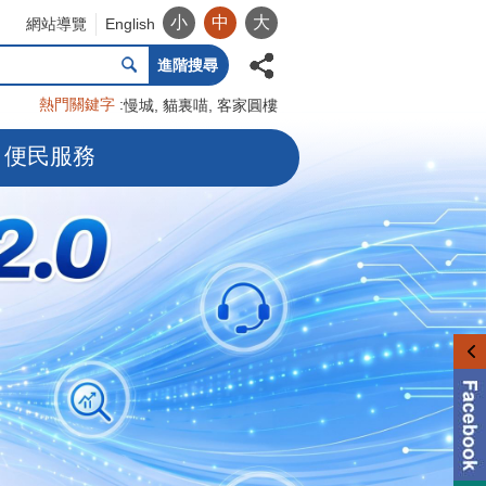
小
中
大
網站導覽
English
進階搜尋
熱門關鍵字
慢城
貓裏喵
客家圓樓
便民服務