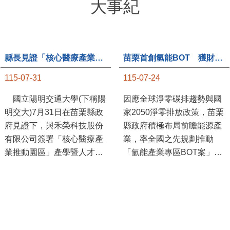
大事紀
縣長見證「核心醫療產業推動園區」產學合作簽約儀式
苗栗首創氫能BOT 獲財政部「突破之翼」肯定
115-07-31
115-07-24
國立陽明交通大學(下稱陽
因應全球淨零碳排趨勢與國
明交大)7月31日在苗栗縣政
家2050淨零排放政策，苗栗
府見證下，與禾榮科技股份
縣政府積極布局前瞻能源產
有限公司簽署「核心醫療產
業，率全國之先規劃推動
業推動園區」產學暨人才培
「氫能產業專區BOT案」，
育合作備忘錄，為苗栗產業
透過促進民間參與公共建設