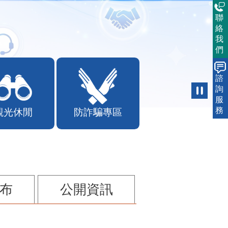
聯
絡
我
們
諮
詢
服
務
觀光休閒
防詐騙專區
布
公開資訊