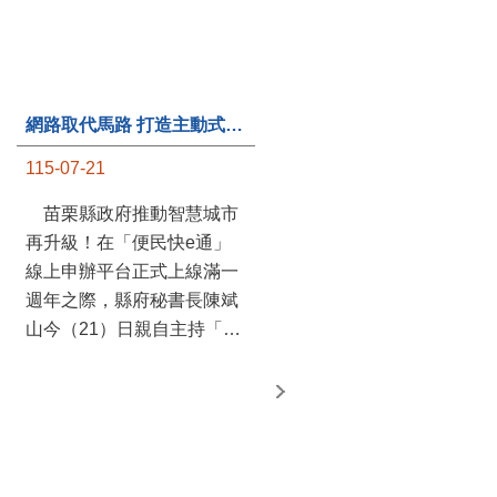
網路取代馬路 打造主動式數位便民服務 苗栗便民快e通 2.0智慧升級啟用
第235處關懷據點揭牌運作 縣長宣布共餐補助將加碼到1萬元
115-07-21
115-07-20
苗栗縣政府推動智慧城市
苗栗縣政府攜手牧田家庭
再升級！在「便民快e通」
關懷協會，在頭屋鄉設立的
線上申辦平台正式上線滿一
社區照顧關懷據點20日揭牌
週年之際，縣府秘書長陳斌
運作，這是鄉內第6個、全
山今（21）日親自主持「便
縣第235處的據點；縣長鍾
民快e通 2.0 啟用記者會」，
東錦在主持揭牌儀式推進據
宣布系統全面升級。數位發
點總數的同時，也宣布年底
展部資料創新司陳怡君副司
前可望將共餐補助直接調高
長蒞臨指導，共同表示對地
到每個月1萬元，另促鄉鎮
方政府智慧服務升級加值的
市公所視財力編列預算配合