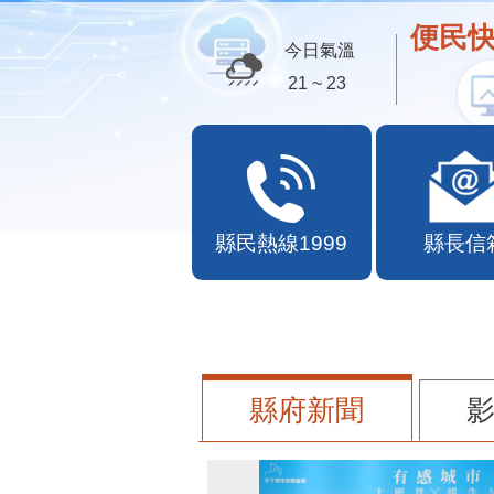
便民快
今日氣溫
21 ~ 23
縣民熱線1999
縣長信
縣府新聞