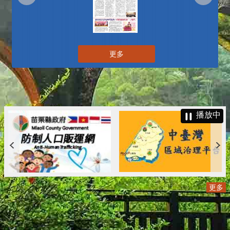
更多
播放中
更多