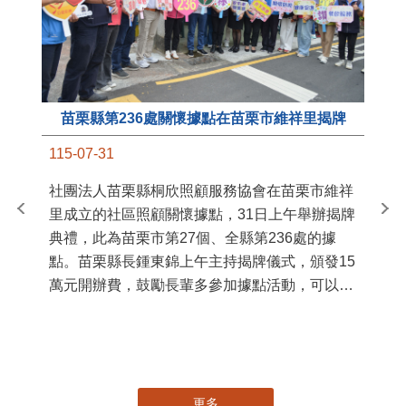
苗栗縣第236處關懷據點在苗栗市維祥里揭牌
11
115-07-31
國
社團法人苗栗縣桐欣照顧服務協會在苗栗市維祥
苗
里成立的社區照顧關懷據點，31日上午舉辦揭牌
署
典禮，此為苗栗市第27個、全縣第236處的據
作
點。苗栗縣長鍾東錦上午主持揭牌儀式，頒發15
縣
萬元開辦費，鼓勵長輩多參加據點活動，可以更
手
加健康、長壽。 坐落於苗栗市維祥里光華街89
號的社區照顧關懷據點，今 ...
更多