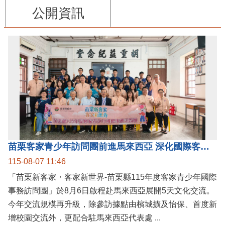
公開資訊
苗栗客家青少年訪問團前進馬來西亞 深化國際客家文化交流
115-08-07 11:46
「苗栗新客家・客家新世界-苗栗縣115年度客家青少年國際
事務訪問團」於8月6日啟程赴馬來西亞展開5天文化交流。
今年交流規模再升級，除參訪據點由檳城擴及怡保、首度新
增校園交流外，更配合駐馬來西亞代表處 ...