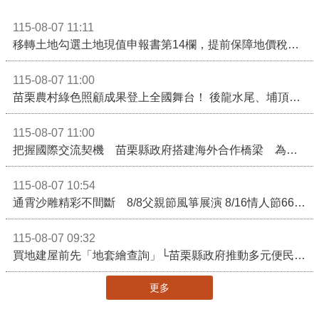
115-08-07 11:11
移轉土地勾選土地現值申報書第14欄，提前保障地價稅節稅權益
115-08-07 11:00
苗栗農村綠色照顧成果登上全國舞台！ 後龍水尾、埔頂社區前進2026高齡健康產業博覽會
115-08-07 11:00
把握國際交流契機 苗栗縣政府搭建海外合作橋梁 為在地產業爭取更多國際市場機會
115-08-07 10:54
通霄沙雕精彩不間斷 8/8父親節風箏展演 8/16情人節66對浪漫挑戰送好禮
115-08-07 09:32
買地建屋前先「地套繪查詢」└苗栗縣政府推動多元便民諮詢服務
更多