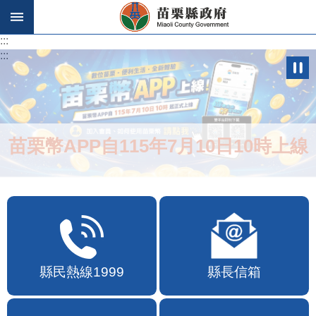
跳到主要內容區塊
:::
:::
苗栗幣APP自115年7月10日10時上線
縣民熱線1999
縣長信箱