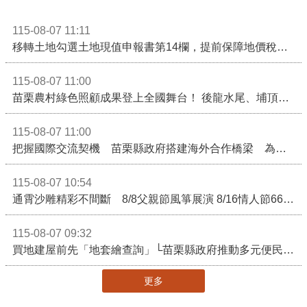
115-08-07 11:11
移轉土地勾選土地現值申報書第14欄，提前保障地價稅節稅權益
115-08-07 11:00
苗栗農村綠色照顧成果登上全國舞台！ 後龍水尾、埔頂社區前進2026高齡健康產業博覽會
115-08-07 11:00
把握國際交流契機 苗栗縣政府搭建海外合作橋梁 為在地產業爭取更多國際市場機會
115-08-07 10:54
通霄沙雕精彩不間斷 8/8父親節風箏展演 8/16情人節66對浪漫挑戰送好禮
115-08-07 09:32
買地建屋前先「地套繪查詢」└苗栗縣政府推動多元便民諮詢服務
更多