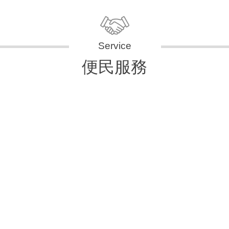
便民服務
申辦資訊
便民快e通
表單下載