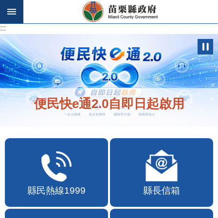
跳到主要內容區塊
:::
:::
歡迎在地店家加入苗栗幣合作行列
縣民熱線1999
縣長信箱