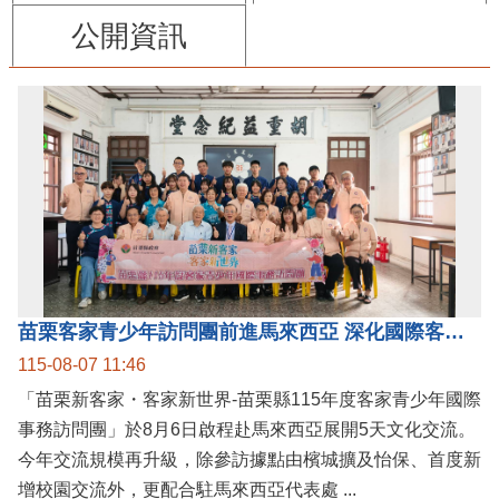
公開資訊
苗栗客家青少年訪問團前進馬來西亞 深化國際客家文化交流
115-08-07 11:46
「苗栗新客家・客家新世界-苗栗縣115年度客家青少年國際
事務訪問團」於8月6日啟程赴馬來西亞展開5天文化交流。
今年交流規模再升級，除參訪據點由檳城擴及怡保、首度新
增校園交流外，更配合駐馬來西亞代表處 ...