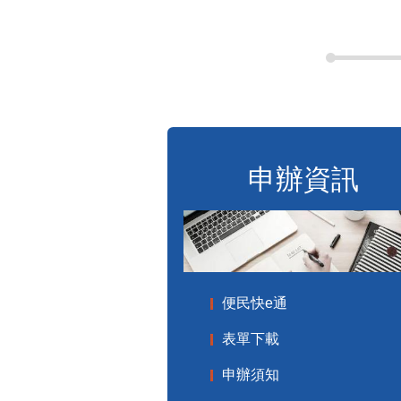
申辦資訊
便民快e通
表單下載
申辦須知