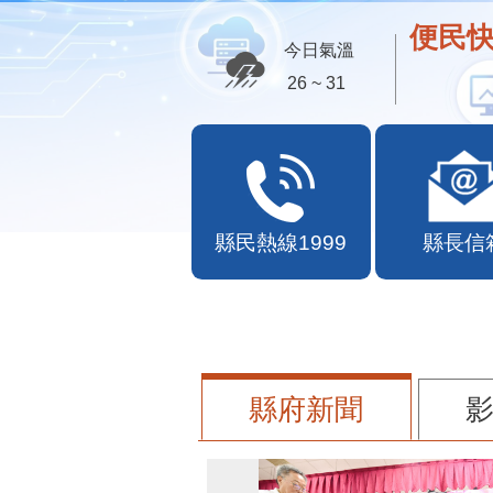
便民快
今日氣溫
26 ~ 31
縣民熱線1999
縣長信
縣府新聞