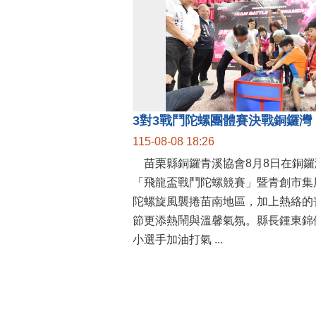
115-08-08 18:26
苗栗縣銅鑼青溪協會8月8日在銅鑼
「飛龍盃戰鬥陀螺競賽」暨青創市集
陀螺旋風襲捲苗南地區，加上熱絡的
節更添熱鬧與溫馨氣氛。縣長鍾東錦
小選手加油打氣 ...