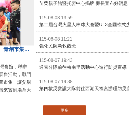
苗栗親子館暨托嬰中心揭牌 縣長宣布好消息
115-08-08 13:59
第二屆台灣火星人棒球大會暨U13全國軟式
115-08-08 11:21
強化民防急救觀念
3對3戰鬥陀螺團體賽決戰銅鑼灣 青創市集展售為父親節增添繽紛
115-08-07 19:43
灣會館，舉辦
通霄分隊前往梅南里活動中心進行防災宣導
展售活動，戰鬥
115-08-07 19:38
菁市集，讓父親
第四救災救護大隊前往西湖天福宮辦理防災
偕來賓到場為大
更多