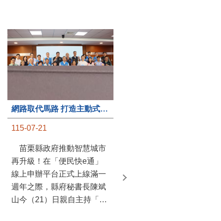
第235處關懷據點揭牌運作 縣長宣布共餐補助將加碼到1萬元
網路取代馬路 打造主動式數位便民服務 苗栗便民快e通 2.0智慧升級啟用
115-07-20
115-07-21
苗栗縣政府攜手牧田家庭
苗栗縣政府推動智慧城市
關懷協會，在頭屋鄉設立的
再升級！在「便民快e通」
社區照顧關懷據點20日揭牌
線上申辦平台正式上線滿一
運作，這是鄉內第6個、全
週年之際，縣府秘書長陳斌
縣第235處的據點；縣長鍾
山今（21）日親自主持「便
東錦在主持揭牌儀式推進據
民快e通 2.0 啟用記者會」，
點總數的同時，也宣布年底