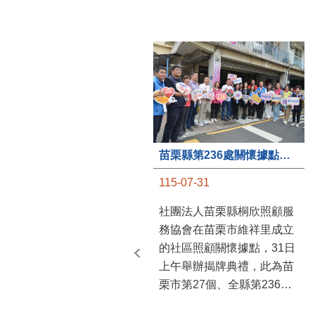
苗栗縣第236處關懷據點在苗栗市維祥里揭牌
115-07-31
社團法人苗栗縣桐欣照顧服
務協會在苗栗市維祥里成立
的社區照顧關懷據點，31日
上午舉辦揭牌典禮，此為苗
栗市第27個、全縣第236處
的據點。苗栗縣長鍾東錦上