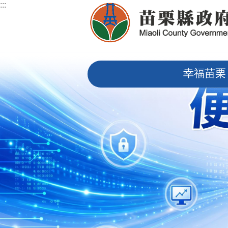
:::
跳到主要內容區塊
:::
幸福苗栗