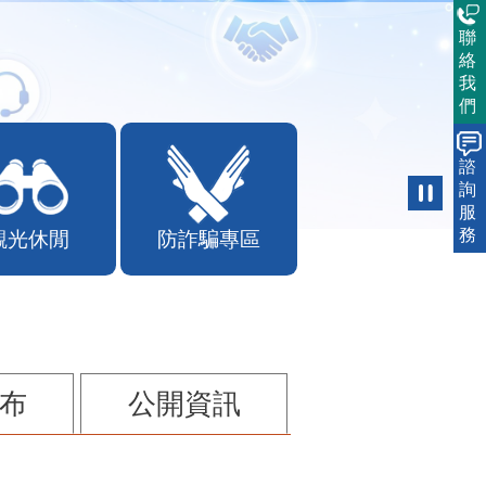
聯
絡
我
們
諮
詢
服
務
觀光休閒
防詐騙專區
布
公開資訊