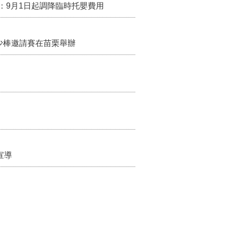
：9月1日起調降臨時托嬰費用
少棒邀請賽在苗栗舉辦
宣導