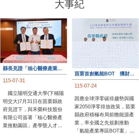
大事紀
縣長見證「核心醫療產業推動園區」產學合作簽約儀式
苗栗首創氫能BOT 獲財政部「突破之翼」肯定
115-07-31
115-07-24
國立陽明交通大學(下稱陽
因應全球淨零碳排趨勢與國
明交大)7月31日在苗栗縣政
家2050淨零排放政策，苗栗
府見證下，與禾榮科技股份
縣政府積極布局前瞻能源產
有限公司簽署「核心醫療產
業，率全國之先規劃推動
業推動園區」產學暨人才培
「氫能產業專區BOT案」，
育合作備忘錄，為苗栗產業
透過促進民間參與公共建設