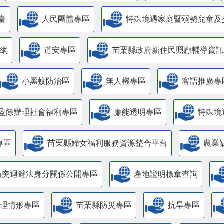
臺
人民團體專區
特殊境遇家庭暨弱勢兒童及
網
道安專區
苗栗縣政府新住民照顧輔導資訊
小黑蚊防治區
無人機專區
客語推廣專
盈餘辦理社會福利專區
廉能透明專區
特殊境
專區
苗栗縣婦女福利服務資源整合平台
農業
衝突迴避法身分關係公開專區
產地證明標章查詢
管理情形專區
苗栗縣防災專區
抗旱專區