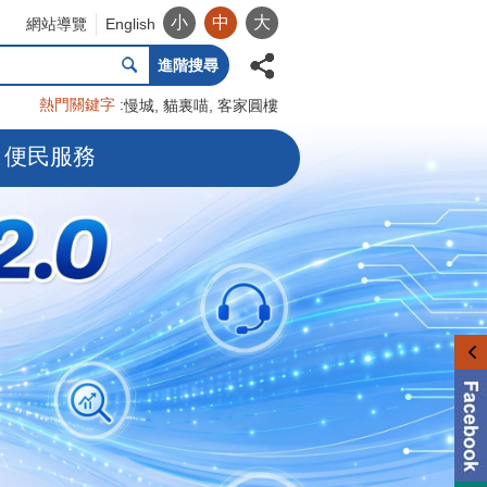
小
中
大
網站導覽
English
進階搜尋
熱門關鍵字
慢城
貓裏喵
客家圓樓
便民服務