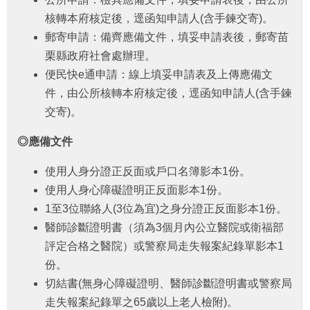
福
核轉本府核定後，逕函知申請人(含手鍊交寄)。
利
郵寄申請：備齊應備文件，填妥申請表後，郵寄苗
導
覽
栗縣政府社會處辦理。
便民快e通申請：線上填妥申請表及上傳應備文
網
件，由公所核轉本府核定後，逕函知申請人(含手鍊
站
交寄)。
連
結
◎
應備文件
性
使用人身分證正反面或戶口名簿影本1份。
別
平
使用人身心障礙證明正反面影本1份。
等
1至3位聯絡人(3位為宜)之身分證正反面影本1份。
專
醫師診斷證明書（須為3個月內公立醫院或衛福部
區
評定合格之醫院）或警察局走失報案紀錄單影本1
身
份。
心
切結書(無身心障礙證明、醫師診斷證明書或警察局
障
走失報案紀錄單之65歲以上老人檢附)。
礙