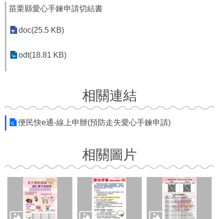
版
苗栗縣愛心手鍊申請切結書
權
宣
doc(25.5 KB)
告
資
odt(18.81 KB)
訊
安
全
相關連結
政
策
便民快e通-線上申辦(預防走失愛心手鍊申請)
相關圖片