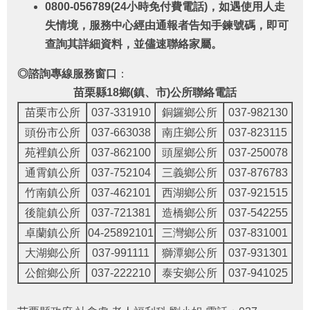
區
0800-056789(24
小時免付費電話)，如遇使用人走
失情境，服務中心經由通報者告知手鍊號碼，即可
兒
少
查詢其詳細資料，並儘速聯絡家屬。
諮
詢
◎諮詢專線服務窗口
：
代
苗栗縣18鄉(鎮、市)公所聯絡電話
表
苗栗市公所
037-331910
銅鑼鄉公所
037-982130
專
區
頭份市公所
037-663038
南庄鄉公所
037-823115
苑裡鎮公所
037-862100
頭屋鄉公所
037-250078
托
通霄鎮公所
037-752104
三義鄉公所
037-876783
育
服
竹南鎮公所
037-462101
西湖鄉公所
037-921515
務
後龍鎮公所
037-721381
造橋鄉公所
037-542255
專
區
卓蘭鎮公所
04-25892101
三灣鄉公所
037-831001
大湖鄉公所
037-991111
獅潭鄉公所
037-931301
兒
公館鄉公所
037-222210
泰安鄉公所
037-941025
童
死
亡