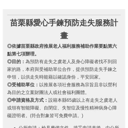
府
資
訊
公
苗栗縣愛心手鍊預防走失服務計
開
畫
法
令
◎依據苗栗縣政府推展老人福利服務補助作業要點第六
規
點第七項辦理。
章
◎目的：
為預防有走失之虞老人及身心障礙者找不到回
公
家的路，本府與受補助單位合作，提供預防走失手鍊之
佈
申領，以供走失時能藉以確認身份，平安回家。
欄
◎受補助單位：
以推展各項社會服務為宗旨且非以營利
便
為目的之立案財團法人或社會福利團體。
民
◎申請資格及方式：
設籍本縣65歲以上有走失之虞老人
服
或領有智能障礙、自閉症、失智症及慢性精神病身心障
務
礙證明者。(符合對象皆可免費申請。)
社
會
公所申請：檢具應備文件，填妥申請表後，由公所