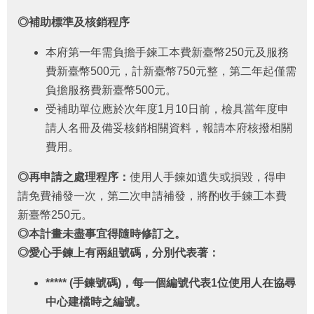
者
權
◎補助標準及核銷程序
利
公
本府第一年需負擔手鍊工本費新臺幣250元及服務
約
費新臺幣500元，計新臺幣750元整，第二年起僅需
(CRPD)
負擔服務費新臺幣500元。
專
區
受補助單位應於次年度1月10日前，檢具當年度申
請人名冊及備妥核銷相關資料，報請本府核撥相關
公
費用。
益
彩
◎再申請之處理程序：
使用人手鍊如遺失或損毀，得申
券
請免費補發一次，第二次申請補發，將酌收手鍊工本費
盈
餘
新臺幣250元。
◎本計畫未盡事宜得隨時修訂之。
補
◎愛心手鍊上有兩組號碼，分別代表著：
助
公
***** (
手鍊號碼)，每一個編號代表1位使用人在協尋
告
專
中心建檔時之編號。