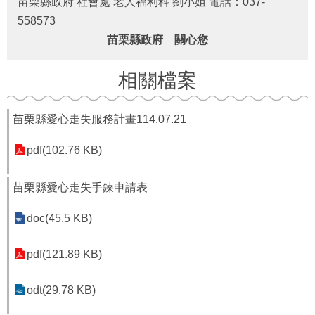
苗栗縣政府 社會處 老人福利科 劉小姐 電話：037-
回
558573
溯
分
苗栗縣政府 關心您
析
相關檔案
網
站
苗栗縣愛心走失服務計畫114.07.21
導
覽
pdf(102.76 KB)
回
首
苗栗縣愛心走失手鍊申請表
頁
doc(45.5 KB)
隱
私
pdf(121.89 KB)
權
宣
告
odt(29.78 KB)