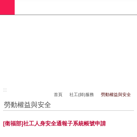
:::
跳到主要內容區塊
進
階
搜
尋
業
務
簡
介
:::
社
首頁
社工(師)服務
勞動權益與安全
工
勞動權益與安全
(師)
服
務
[衛福部]社工人身安全通報子系統帳號申請
政