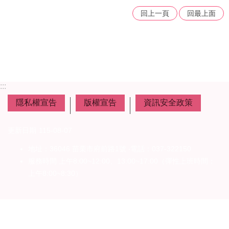
者
回上一頁
回最上面
權
利
公
約
(CRPD)
專
區
:::
公
隱私權宣告
版權宣告
資訊安全政策
益
彩
更新日期
115-08-07
券
盈
地址：36046 苗栗市府前路1號 ‧電話：037-322150
餘
服務時間 上午8:00~12:00、13:00~17:00（彈性上班時間：
上午8:00~8:30）
補
助
公
告
專