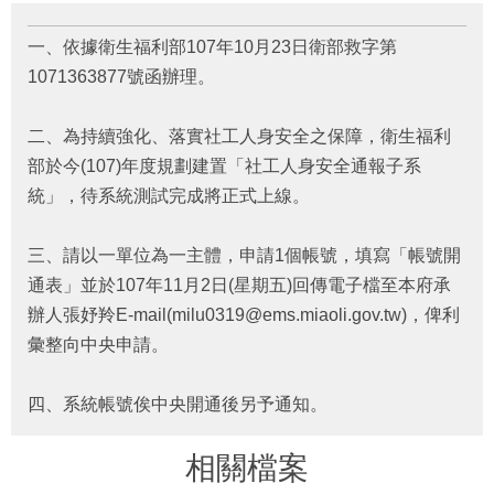
府
資
一、依據衛生福利部107年10月23日衛部救字第
訊
公
1071363877號函辦理。
開
二、為持續強化、落實社工人身安全之保障，衛生福利
法
令
部於今(107)年度規劃建置「社工人身安全通報子系
規
統」，待系統測試完成將正式上線。
章
三、請以一單位為一主體，申請1個帳號，填寫「帳號開
公
佈
通表」並於107年11月2日(星期五)回傳電子檔至本府承
欄
辦人張妤羚E-mail(milu0319@ems.miaoli.gov.tw)，俾利
彙整向中央申請。
便
民
服
四、系統帳號俟中央開通後另予通知。
務
相關檔案
社
會