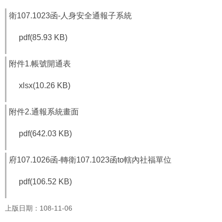
福
衛107.1023函-人身安全通報子系統
利
導
pdf(85.93 KB)
覽
網
附件1.帳號開通表
站
連
xlsx(10.26 KB)
結
附件2.通報系統畫面
性
別
平
pdf(642.03 KB)
等
專
府107.1026函-轉衛107.1023函to轄內社福單位
區
pdf(106.52 KB)
身
心
障
上版日期：108-11-06
礙