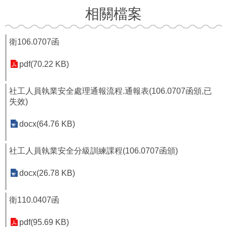
福
相關檔案
利
導
覽
衛106.0707函
網
pdf(70.22 KB)
站
連
社工人員執業安全處理通報流程.通報表(106.0707函頒,已
結
失效)
性
docx(64.76 KB)
別
平
等
社工人員執業安全分級訓練課程(106.0707函頒)
專
區
docx(26.78 KB)
身
衛110.0407函
心
障
礙
pdf(95.69 KB)