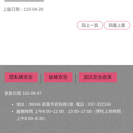
區
上版日期：110-04-20
兒
少
諮
回上一頁
回最上面
詢
代
表
專
區
:::
托
育
隱私權宣告
版權宣告
資訊安全政策
服
務
更新日期
115-08-07
專
區
地址：36046 苗栗市府前路1號 ‧電話：037-322150
服務時間 上午8:00~12:00、13:00~17:00（彈性上班時間：
兒
上午8:00~8:30）
童
死
亡