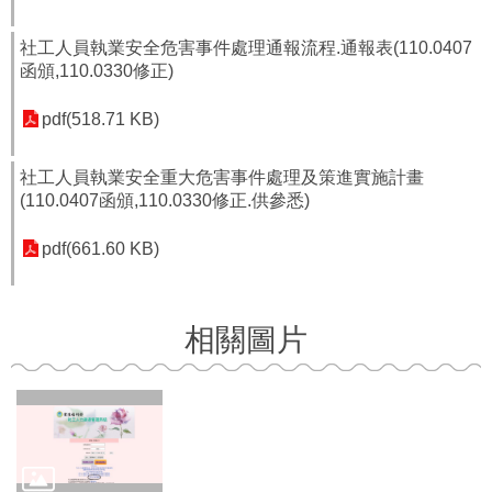
者
權
社工人員執業安全危害事件處理通報流程.通報表(110.0407
利
函頒,110.0330修正)
公
約
pdf(518.71 KB)
(CRPD)
專
區
社工人員執業安全重大危害事件處理及策進實施計畫
(110.0407函頒,110.0330修正.供參悉)
公
益
pdf(661.60 KB)
彩
券
盈
餘
相關圖片
補
助
公
告
專