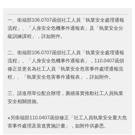
府
資
訊
公
一、衛福部106.0707函頒社工人員「執業安全處理通報
開
流程」、「人身安全危機事件通報表」及「執業安全分
級訓練課程」，詳如附件。
法
令
規
二、衛福部106.0707函頒社工人員「執業安全處理通報
章
流程」、「人身安全危機事件通報表」，110.0407函頒
修正並更名為社工人員「執業安全危害事件處理通報流
公
佈
程」、「執業安全危害事件通報表」，詳如附件。
欄
三、請進用單位配合辦理，賡續落實推動社工人員執業
便
安全相關措施。
民
服
務
※另衛福部110.0407函頒修正「社工人員執業安全重大危
害事件處理及策進實施計畫」，如附件供參悉。
社
會