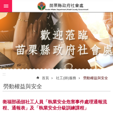
:::
跳到主要內容區塊
進
階
搜
尋
業
務
簡
介
:::
社
首頁
社工(師)服務
勞動權益與安全
工
勞動權益與安全
(師)
服
務
衛福部函頒社工人員「執業安全危害事件處理通報流
程、通報表」及「執業安全分級訓練課程」
政