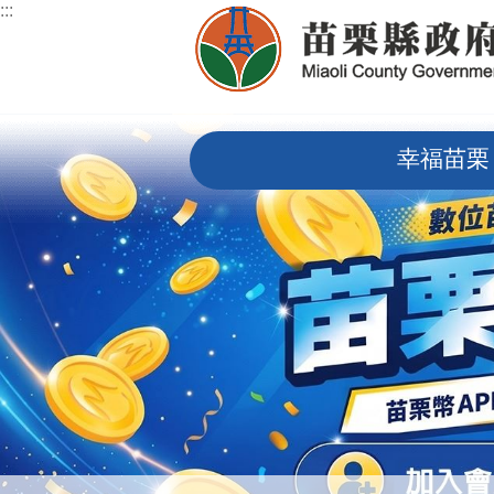
:::
跳到主要內容區塊
:::
幸福苗栗