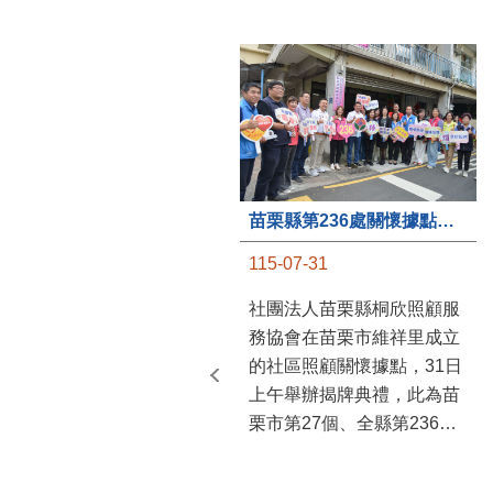
苗栗縣第236處關懷據點在苗栗市維祥里揭牌
115-07-31
社團法人苗栗縣桐欣照顧服
務協會在苗栗市維祥里成立
的社區照顧關懷據點，31日
上午舉辦揭牌典禮，此為苗
栗市第27個、全縣第236處
的據點。苗栗縣長鍾東錦上
午主持揭牌儀式，頒發15萬