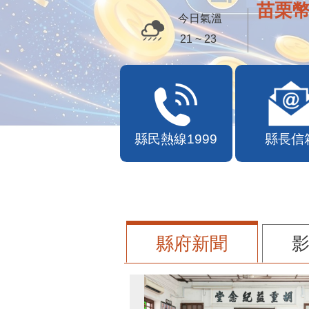
苗栗幣
今日氣溫
21 ~ 23
縣民熱線1999
縣長信
縣府新聞