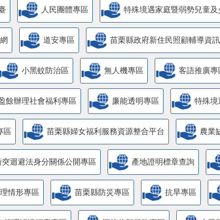
臺
人民團體專區
特殊境遇家庭暨弱勢兒童及
網
道安專區
苗栗縣政府新住民照顧輔導資訊
小黑蚊防治區
無人機專區
客語推廣專
盈餘辦理社會福利專區
廉能透明專區
特殊境
專區
苗栗縣婦女福利服務資源整合平台
農業
衝突迴避法身分關係公開專區
產地證明標章查詢
管理情形專區
苗栗縣防災專區
抗旱專區