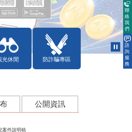
聯
絡
我
們
諮
詢
服
觀光休閒
防詐騙專區
務
布
公開資訊
兒案件說明稿