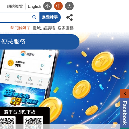
小
中
大
網站導覽
English
進階搜尋
熱門關鍵字
慢城
貓裏喵
客家圓樓
便民服務