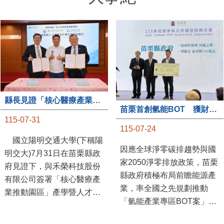
縣長見證「核心醫療產業推動園區」產學合作簽約儀式
苗栗首創氫能BOT 獲財政部「突破之翼」肯定
115-07-31
115-07-24
國立陽明交通大學(下稱陽
因應全球淨零碳排趨勢與國
明交大)7月31日在苗栗縣政
家2050淨零排放政策，苗栗
府見證下，與禾榮科技股份
縣政府積極布局前瞻能源產
有限公司簽署「核心醫療產
業，率全國之先規劃推動
業推動園區」產學暨人才培
「氫能產業專區BOT案」，
育合作備忘錄，為苗栗產業
透過促進民間參與公共建設
升級注入新動能，會中，縣