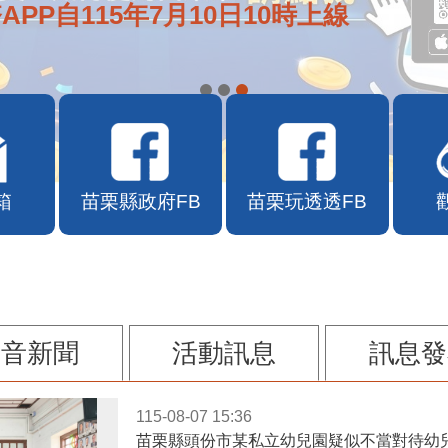
APP自115年7月10日10時上線
箱
苗栗縣政府FB
苗栗玩透透FB
影音新聞
活動訊息
訊息發
115-08-07 15:36
苗栗縣頭份市某私立幼兒園疑似不當對待幼