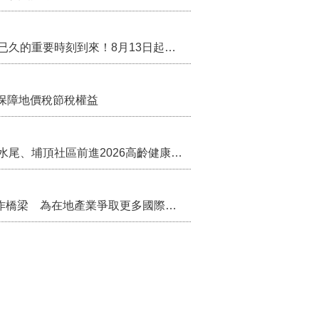
行政院核定西拉雅族為平埔原住民族群 盼望已久的重要時刻到來！8月13日起受理民族成員名冊登記
保障地價稅節稅權益
苗栗農村綠色照顧成果登上全國舞台！ 後龍水尾、埔頂社區前進2026高齡健康產業博覽會
把握國際交流契機 苗栗縣政府搭建海外合作橋梁 為在地產業爭取更多國際市場機會