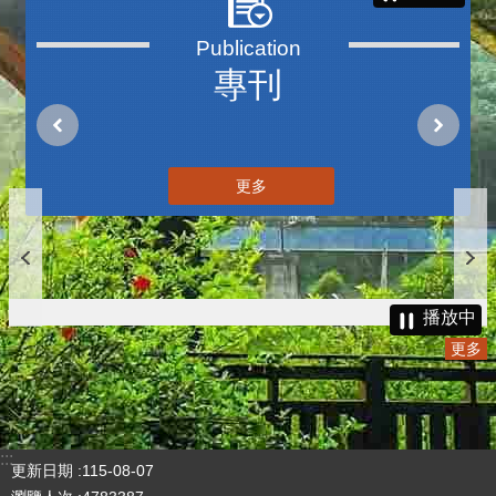
三周年V2
更多
播放中
專刊
更多