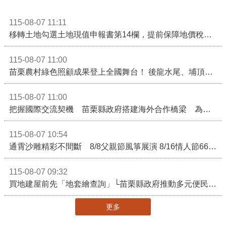
115-08-07 11:11
移轉土地勾選土地現值申報書第14欄，提前保障地價稅節稅權益
115-08-07 11:00
苗栗農村綠色照顧成果登上全國舞台！ 後龍水尾、埔頂社區前進2026高齡健康產業博覽會
115-08-07 11:00
把握國際交流契機 苗栗縣政府搭建海外合作橋梁 為在地產業爭取更多國際市場機會
115-08-07 10:54
通霄沙雕精彩不間斷 8/8父親節風箏展演 8/16情人節66對浪漫挑戰送好禮
115-08-07 09:32
買地建屋前先「地套繪查詢」└苗栗縣政府推動多元便民諮詢服務
更多