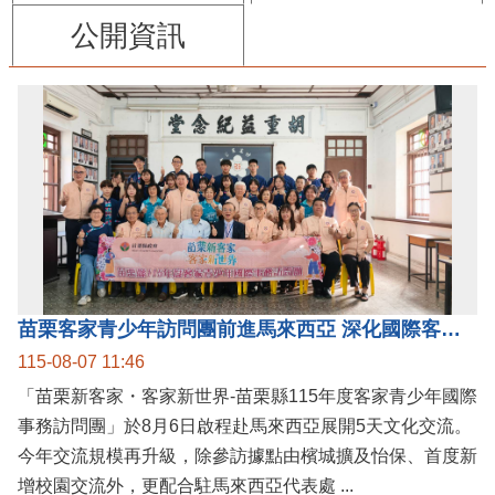
公開資訊
苗栗客家青少年訪問團前進馬來西亞 深化國際客家文化交流
115-08-07 11:46
「苗栗新客家・客家新世界-苗栗縣115年度客家青少年國際
事務訪問團」於8月6日啟程赴馬來西亞展開5天文化交流。
今年交流規模再升級，除參訪據點由檳城擴及怡保、首度新
增校園交流外，更配合駐馬來西亞代表處 ...