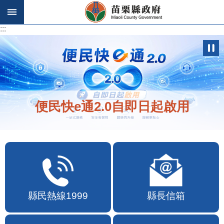
跳到主要內容區塊
:::
:::
便民快e通2.0自即日起啟用
縣民熱線1999
縣長信箱