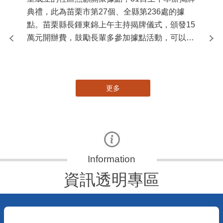
國
苗
署
作
縣
苗栗縣第236處關懷據點在苗栗市維祥里揭牌
手
115-07-31
社團法人苗栗縣桐欣照顧服務協會在苗栗市維祥
里成立的社區照顧關懷據點，31日上午舉辦揭牌
典禮，此為苗栗市第27個、全縣第236處的據
點。苗栗縣長鍾東錦上午主持揭牌儀式，頒發15
萬元開辦費，鼓勵長輩多參加據點活動，可以更
加健康、長壽。 坐落於苗栗市維祥里光華街89
號的社區照顧關懷據點，今 ...
更多