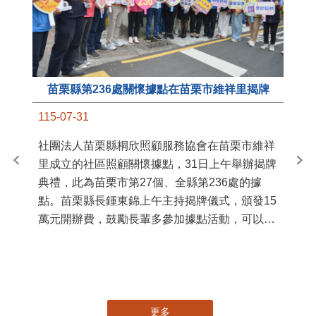
苗栗縣第236處關懷據點在苗栗市維祥里揭牌
11
115-07-31
國
社團法人苗栗縣桐欣照顧服務協會在苗栗市維祥
苗
里成立的社區照顧關懷據點，31日上午舉辦揭牌
署
典禮，此為苗栗市第27個、全縣第236處的據
作
點。苗栗縣長鍾東錦上午主持揭牌儀式，頒發15
縣
萬元開辦費，鼓勵長輩多參加據點活動，可以更
手
加健康、長壽。 坐落於苗栗市維祥里光華街89
號的社區照顧關懷據點，今 ...
更多