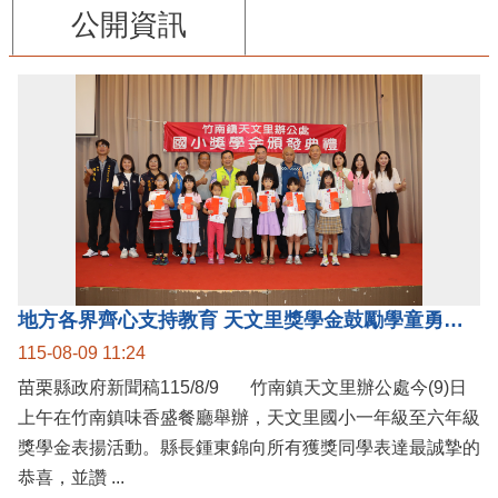
公開資訊
地方各界齊心支持教育 天文里獎學金鼓勵學童勇敢追夢
115-08-09 11:24
苗栗縣政府新聞稿115/8/9 竹南鎮天文里辦公處今(9)日
上午在竹南鎮味香盛餐廳舉辦，天文里國小一年級至六年級
獎學金表揚活動。縣長鍾東錦向所有獲獎同學表達最誠摯的
恭喜，並讚 ...