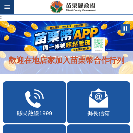
跳到主要內容區塊
:::
:::
歡迎在地店家加入苗栗幣合作行列
縣民熱線1999
縣長信箱