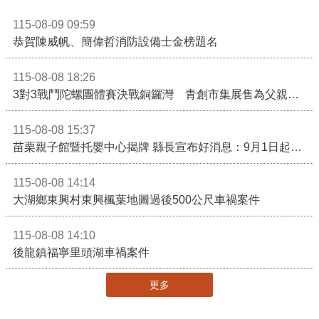
115-08-09 09:59
恭賀陳威帆、簡偉哲消防設備士金榜題名
115-08-08 18:26
3對3戰鬥陀螺團體賽決戰銅鑼灣 青創市集展售為父親節增添繽紛
115-08-08 15:37
苗栗親子館暨托嬰中心揭牌 縣長宣布好消息：9月1日起調降臨時托嬰費用
115-08-08 14:14
大湖鄉東興村東興楓葉地圖過後500公尺車禍案件
115-08-08 14:10
後龍鎮福寧里頭湖車禍案件
更多