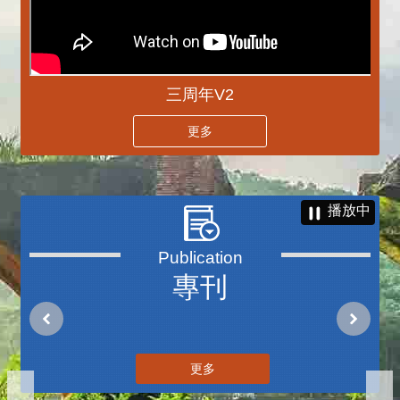
三周年V2
更多
播放中
專刊
更多