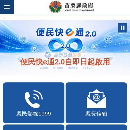
跳到主要內容區塊
:::
:::
便民快e通2.0自即日起啟用
縣民熱線1999
縣長信箱