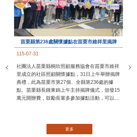
苗栗縣第236處關懷據點在苗栗市維祥里揭牌
11
115-07-31
國
社團法人苗栗縣桐欣照顧服務協會在苗栗市維祥
苗
里成立的社區照顧關懷據點，31日上午舉辦揭牌
署
典禮，此為苗栗市第27個、全縣第236處的據
作
點。苗栗縣長鍾東錦上午主持揭牌儀式，頒發15
縣
萬元開辦費，鼓勵長輩多參加據點活動，可以更
手
加健康、長壽。 坐落於苗栗市維祥里光華街89
號的社區照顧關懷據點，今 ...
更多