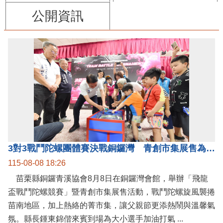
公開資訊
3對3戰鬥陀螺團體賽決戰銅鑼灣 青創市集展售為父親節增添繽紛
115-08-08 18:26
苗栗縣銅鑼青溪協會8月8日在銅鑼灣會館，舉辦「飛龍
盃戰鬥陀螺競賽」暨青創市集展售活動，戰鬥陀螺旋風襲捲
苗南地區，加上熱絡的菁市集，讓父親節更添熱鬧與溫馨氣
氛。縣長鍾東錦偕來賓到場為大小選手加油打氣 ...