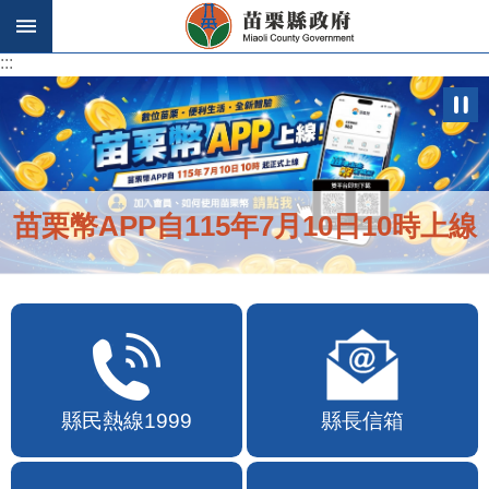
跳到主要內容區塊
:::
:::
苗栗幣APP自115年7月10日10時上線
縣民熱線1999
縣長信箱