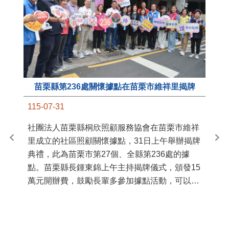
苗栗縣第236處關懷據點在苗栗市維祥里揭牌
11
115-07-31
國
社團法人苗栗縣桐欣照顧服務協會在苗栗市維祥
苗
里成立的社區照顧關懷據點，31日上午舉辦揭牌
署
典禮，此為苗栗市第27個、全縣第236處的據
作
點。苗栗縣長鍾東錦上午主持揭牌儀式，頒發15
縣
萬元開辦費，鼓勵長輩多參加據點活動，可以更
手
加健康、長壽。 坐落於苗栗市維祥里光華街89
號的社區照顧關懷據點，今 ...