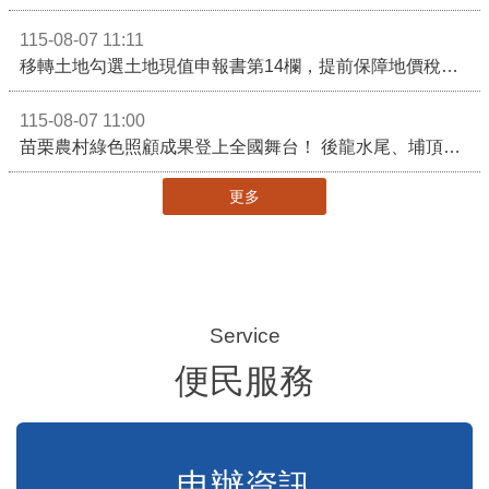
115-08-07 15:36
苗栗縣頭份市某私立幼兒園疑似不當對待幼兒案件說明稿
115-08-07 14:54
行政院核定西拉雅族為平埔原住民族群 盼望已久的重要時刻到來！8月13日起受理民族成員名冊登記
115-08-07 11:46
苗栗客家青少年訪問團前進馬來西亞 深化國際客家文化交流
115-08-07 11:11
移轉土地勾選土地現值申報書第14欄，提前保障地價稅節稅權益
115-08-07 11:00
苗栗農村綠色照顧成果登上全國舞台！ 後龍水尾、埔頂社區前進2026高齡健康產業博覽會
更多