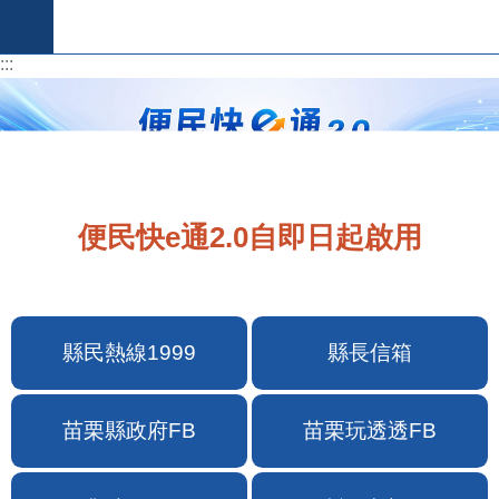
跳到主要內容區塊
:::
:::
便民快e通2.0自即日起啟用
縣民熱線1999
縣長信箱