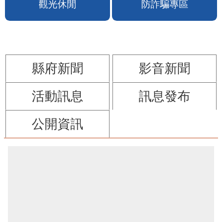
苗栗縣政府FB
苗栗玩透透FB
觀光休閒
防詐騙專區
縣府新聞
影音新聞
活動訊息
訊息發布