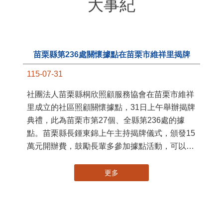
大事紀
苗栗縣第236處關懷據點在苗栗市維祥里揭牌
115-07-31
11
社團法人苗栗縣桐欣照顧服務協會在苗栗市維祥
國
里成立的社區照顧關懷據點，31日上午舉辦揭牌
苗