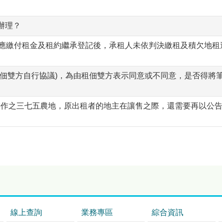
辦理？
租人應繳付租金及租約繼承登記後，承租人未依判決繳租及積欠地租達
請租佃雙方自行協議)，為由租佃雙方表示同意或不同意，是否得將
所耕作之三七五農地，原出租者的地主在讓售之際，還需要再以公
線上查詢
業務專區
綜合資訊